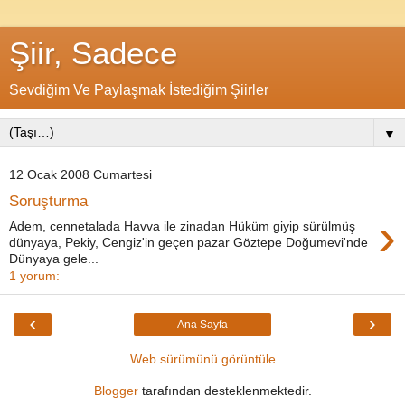
Şiir, Sadece
Sevdiğim Ve Paylaşmak İstediğim Şiirler
▼
12 Ocak 2008 Cumartesi
Soruşturma
›
Adem, cennetalada Havva ile zinadan Hüküm giyip sürülmüş
dünyaya, Pekiy, Cengiz'in geçen pazar Göztepe Doğumevi'nde
Dünyaya gele...
1 yorum:
‹
›
Ana Sayfa
Web sürümünü görüntüle
Blogger
tarafından desteklenmektedir.