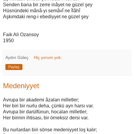
Senden bana bir zerre inâyet ne güzel şey
Hüsnündeki mânâ-yı semâvî ne îlâhî
Aşkımdaki reng-i ebediyyet ne güzel şey
Faik Ali Ozansoy
1950
Aydın Güleç
Hiç yorum yok:
Paylaş
Medeniyyet
Avrupa bir akademi âzaları milletler;
Her biri bir nurlu deha, çünkü ayrı harsı var.
Avrupa bir darülfünun, hocaları milletler;
Her birinin ihtisası, bir örneksiz dersi var.
Bu nurlardan biri sönse medeniyyet loş kalır;