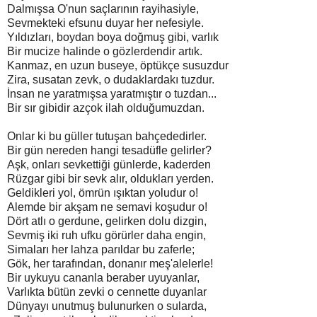
Dalmışsa O'nun saçlarının rayihasiyle,
Sevmekteki efsunu duyar her nefesiyle.
Yıldızları, boydan boya doğmuş gibi, varlık
Bir mucize halinde o gözlerdendir artık.
Kanmaz, en uzun buseye, öptükçe susuzdur
Zira, susatan zevk, o dudaklardakı tuzdur.
İnsan ne yaratmışsa yaratmıştır o tuzdan...
Bir sır gibidir azçok ilah olduğumuzdan.
Onlar ki bu güller tutuşan bahçededirler.
Bir gün nereden hangi tesadüfle gelirler?
Aşk, onları sevkettiği günlerde, kaderden
Rüzgar gibi bir sevk alır, oldukları yerden.
Geldikleri yol, ömrün ışıktan yoludur o!
Alemde bir akşam ne semavi koşudur o!
Dört atlı o gerdune, gelirken dolu dizgin,
Sevmiş iki ruh ufku görürler daha engin,
Simaları her lahza parıldar bu zaferle;
Gök, her tarafından, donanır meş'alelerle!
Bir uykuyu cananla beraber uyuyanlar,
Varlıkta bütün zevki o cennette duyanlar
Dünyayı unutmuş bulunurken o sularda,