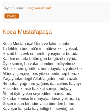
Aydın Güleç
Hiç yorum yok:
Paylaş
Koca Mustafapaşa
Koca Mustâpaşa! Ücrâ ve fakir İstanbul!
Ta fetihten beri mü’min, mütevekkil, yoksul,
Hüznü bir zevk edinenler yaşıyorlar burada.
Kaldım onlarla bütün gün bu güzel rû’yâda.
Öyle sinmiş bu vatan semtine milliyetimiz
Ki biziz hem görülen, hem duyulan, yalnız biz.
Mânevi çerçeve beş yüz senedir hep berrak;
Yaşayanlar değil Allah’a gidenlerden uzak.
Bir bahar yağmuru yağmış da açılmış havayı
Hisseden kimse hakikat sanıyor hulyâyı.
Âhiret öyle yakın seyredilen manzarada,
O kadar komşu ki dünyaya duvar yok arada,
Geçer insan bir adım atsa birinden birine,
Kavuşur karşıda kaybettiği bir sevdiğine.