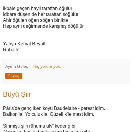
İkbale geçen hayli taraftan öğülür
İdbare düşen de her taraftan söğülür
Ahir öğülen öğen söğen birlikte
Hep aynı değirmende karışmış döğülür
Yahya Kemal Beyatlı
Rubailer
Aydın Güleç
Hiç yorum yok:
Paylaş
Büyü Şiir
Pâris'de genç iken koyu Baudelaire - perest idim.
Balkon'la, Yolculuk'la, Güzellik'le mest idim.
Sinmişti şi'ri rûhuma ulvî keder gibi;
Absent'e damla damla sızan bir şeker gibi.