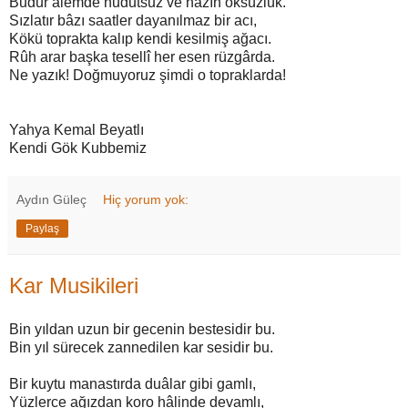
Budur âlemde hudutsuz ve hazîn öksüzlük.
Sızlatır bâzı saatler dayanılmaz bir acı,
Kökü toprakta kalıp kendi kesilmiş ağacı.
Rûh arar başka tesellî her esen rüzgârda.
Ne yazık! Doğmuyoruz şimdi o topraklarda!
Yahya Kemal Beyatlı
Kendi Gök Kubbemiz
Aydın Güleç
Hiç yorum yok:
Paylaş
Kar Musikileri
Bin yıldan uzun bir gecenin bestesidir bu.
Bin yıl sürecek zannedilen kar sesidir bu.
Bir kuytu manastırda duâlar gibi gamlı,
Yüzlerce ağızdan koro hâlinde devamlı,