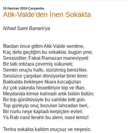
15 Haziran 2016 Çarşamba
Atik-Valde'den İnen Sokakta
Nihad Sami Banarlı'ya
İftardan önce gittim Atik-Valde semtine,
Kaç defa geçtiğim bu sokaklar, bugün yine,
Sessizdiler. Fakat Ramazan maneviyyeti
Bir tatlı intizara çevirmiş sükuneti;
Semtin oruçlu halkı, süzülmüş benizliler,
Sessizce çarşıdan dönüyorlar birer birer;
Bakkalda bekleşen fıkara kızcağızları
Az çok yakında hissettiriyor top ve iftarı.
Meydanda kimse kalmadı artık bütün bütün;
Bir top gürültüsüyle bu sahilde bitti gün.
Top gürleyip oruç bozulan lahzadan beri,
Bir nurlu neşe kapladı kerpiçten evleri.
Ya Rab nasıl ferahlı bu alem, nasıl temiz!
Tenha sokakta kaldım oruçsuz ve neşesiz.