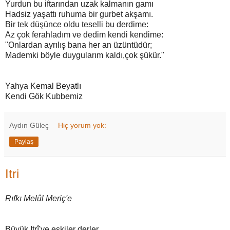
Yurdun bu iftarından uzak kalmanın gamı
Hadsiz yaşattı ruhuma bir gurbet akşamı.
Bir tek düşünce oldu teselli bu derdime:
Az çok ferahladım ve dedim kendi kendime:
"Onlardan ayrılış bana her an üzüntüdür;
Mademki böyle duygularım kaldı,çok şükür."
Yahya Kemal Beyatlı
Kendi Gök Kubbemiz
Aydın Güleç
Hiç yorum yok:
Paylaş
Itri
Rıfkı Melûl Meriç'e
Büyük Itrî'ye eskiler derler,