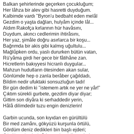
Balkan şehirlerinde geçerken çocukluğum;
Her lâhza bir alev gibi hasretti duyduğum.
Kalbimde vardı "Byron'u bedbaht eden melâl
Gezdim o yaşta dağları, hulyâm içinde lâl...
Aldım Rakofça kırlarının hür havâsını,
Duydum, akıncı cedlerimin ihtirâsını,
Her yaz, şimâle doğru asırlarca bir koşu...
Bağrımda bir akis gibi kalmış uğultulu...
Mağlûpken ordu, yaslı dururken bütün vatan,
Rü'yâma girdi her gece bir fâtihâne zan.
Hicretlerin bakıyyesi hicranlı duygular...
Mahzun hudutların ötesinden akan sular,
Gönlümde hep o zanla berâber çağıldadı,
Bildim nedir ufuktaki sonsuzluğun tadı!
Bir gün dedim ki "istemem artık ne yer ne yâr!"
Çıktım sürekli gurbete, gezdim diyar diyar;
Gittim son diyâra ki serhaddedir yerin,
Hâlâ dilimdedir tuzu engin denizlerin!
Garbin ucunda, son kıyıdan en gürültülü
Bir med zamânı, gökyüzü kurşunla örtülü,
Gördüm deniz dedikleri bin başlı ejderi;