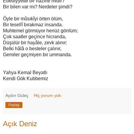
Ebediyyette bir hazîne midir?
Bir bilen var mı? Nerdeler şimdi?
Öyle bir mûsıkîyi örten ölüm,
Bir tesellî bırakmaz insanda.
Muhtemel görmüyor henüz gönlüm;
Çok saatler geçince hicranda,
Düşülür bir hayâle, zevk alınır:
Belki hâlâ o besteler çalınır,
Gemiler geçmiyen bir ummanda.
Yahya Kemal Beyatlı
Kendi Gök Kubbemiz
Aydın Güleç
Hiç yorum yok:
Paylaş
Açık Deniz