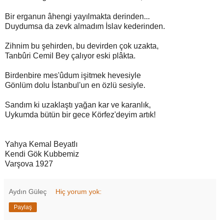
Bir erganun âhengi yayılmakta derinden...
Duydumsa da zevk almadım İslav kederinden.
Zihnim bu şehirden, bu devirden çok uzakta,
Tanbûri Cemil Bey çalıyor eski plâkta.
Birdenbire mes'ûdum işitmek hevesiyle
Gönlüm dolu İstanbul'un en özlü sesiyle.
Sandım ki uzaklaştı yağan kar ve karanlık,
Uykumda bütün bir gece Körfez'deyim artık!
Yahya Kemal Beyatlı
Kendi Gök Kubbemiz
Varşova 1927
Aydın Güleç
Hiç yorum yok:
Paylaş