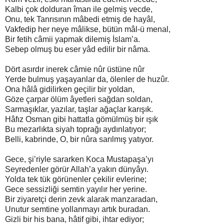
Kalbi çok dolduran îman ile gelmiş vecde,
Onu, tek Tanrısının mâbedi etmiş de hayâl,
Vakfedip her neye mâlikse, bütün mâl-ü menal,
Bir fetih câmii yapmak dilemiş İslam’a.
Sebep olmuş bu eser yâd edilir bir nâma.
Dört asırdır inerek câmie nûr üstüne nûr
Yerde bulmuş yaşayanlar da, ölenler de huzûr.
Ona hâlâ gidilirken geçilir bir yoldan,
Göze çarpar ölüm âyetleri sağdan soldan,
Sarmaşıklar, yazılar, taşlar ağaçlar karışık.
Hâfız Osman gibi hattatla gömülmüş bir ışık
Bu mezarlıkta siyah toprağı aydınlatıyor;
Belli, kabrinde, O, bir nûra sarılmış yatıyor.
Gece, şi’riyle sararken Koca Mustapaşa’yı
Seyredenler görür Allah’a yakın dünyâyı.
Yolda tek tük görünenler çekilir evlerine;
Gece sessizliği semtin yayılır her yerine.
Bir ziyaretçi derin zevk alarak manzaradan,
Unutur semtine yollanmayı artık buradan.
Gizli bir his bana, hâtif gibi, ihtar ediyor;