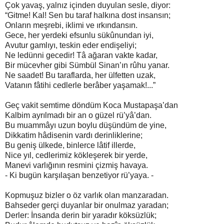
Çok yavaş, yalnız içinden duyulan sesle, diyor:
“Gitme! Kal! Sen bu taraf halkına dost insansın;
Onların meşrebi, iklimi ve ırkındansın.
Gece, her yerdeki efsunlu sükûnundan iyi,
Avutur gamlıyı, teskin eder endişeliyi;
Ne ledünni gecedir! Tâ ağaran vakte kadar,
Bir mücevher gibi Sümbül Sinan’ın rûhu yanar.
Ne saadet! Bu taraflarda, her ülfetten uzak,
Vatanın fâtihi cedlerle berâber yaşamak!...”
Geç vakit semtime döndüm Koca Mustapaşa’dan
Kalbim ayrılmadı bir an o güzel rü’yâ’dan.
Bu muammâyı uzun boylu düşündüm de yine,
Dikkatim hâdisenin vardı derinliklerine;
Bu geniş ülkede, binlerce lâtif illerde,
Nice yıl, cedlerimiz kökleşerek bir yerde,
Manevi varlığının resmini çizmiş havaya.
- Ki bugün karşılaşan benzetiyor rü’yaya. -
Kopmuşuz bizler o öz varlık olan manzaradan.
Bahseder gerçi duyanlar bir onulmaz yaradan;
Derler: İnsanda derin bir yaradır köksüzlük;