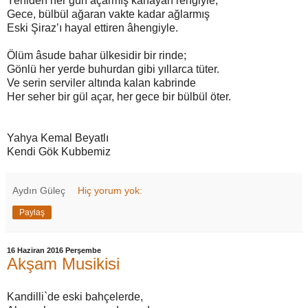
Yeniden her gün açarmış kanayan rengiyle,
Gece, bülbül ağaran vakte kadar ağlarmış
Eski Şiraz’ı hayal ettiren âhengiyle.
Ölüm âsude bahar ülkesidir bir rinde;
Gönlü her yerde buhurdan gibi yıllarca tüter.
Ve serin serviler altında kalan kabrinde
Her seher bir gül açar, her gece bir bülbül öter.
Yahya Kemal Beyatlı
Kendi Gök Kubbemiz
Aydın Güleç
Hiç yorum yok:
Paylaş
16 Haziran 2016 Perşembe
Akşam Musikisi
Kandilli`de eski bahçelerde,