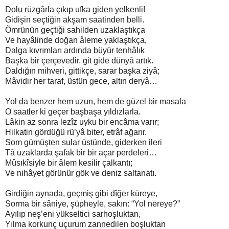
Dolu rüzgârla çıkıp ufka giden yelkenli!
Gidişin seçtiğin akşam saatinden belli.
Ömrünün geçtiği sahilden uzaklaştıkça
Ve hayâlinde doğan âleme yaklaştıkça,
Dalga kıvrımları ardında büyür tenhâlık
Başka bir çerçevedir, git gide dünyâ artık.
Daldığın mihveri, gittikçe, sarar başka ziyâ;
Mâvidir her taraf, üstün gece, altın deryâ…
Yol da benzer hem uzun, hem de güzel bir masala
O saatler ki geçer başbaşa yıldızlarla.
Lâkin az sonra lezîz uyku bir encâma varır;
Hilkatin gördüğü rü’yâ biter, etrâf ağarır.
Som gümüşten sular üstünde, giderken ileri
Tâ uzaklarda şafak bir bir açar perdeleri…
Mûsıkîsiyle bir âlem kesilir çalkantı;
Ve nihâyet görünür gök ve deniz saltanatı.
Girdiğin aynada, geçmiş gibi dîğer küreye,
Sorma bir sâniye, şüpheyle, sakın: “Yol nereye?”
Ayılıp neş’eni yükseltici sarhoşluktan,
Yılma korkunç uçurum zannedilen boşluktan