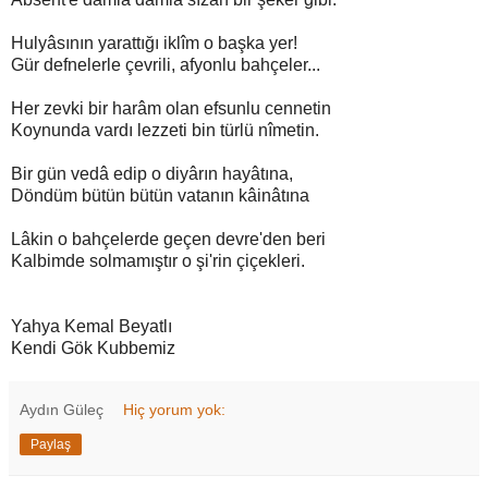
Hulyâsının yarattığı iklîm o başka yer!
Gür defnelerle çevrili, afyonlu bahçeler...
Her zevki bir harâm olan efsunlu cennetin
Koynunda vardı lezzeti bin türlü nîmetin.
Bir gün vedâ edip o diyârın hayâtına,
Döndüm bütün bütün vatanın kâinâtına
Lâkin o bahçelerde geçen devre'den beri
Kalbimde solmamıştır o şi'rin çiçekleri.
Yahya Kemal Beyatlı
Kendi Gök Kubbemiz
Aydın Güleç
Hiç yorum yok:
Paylaş