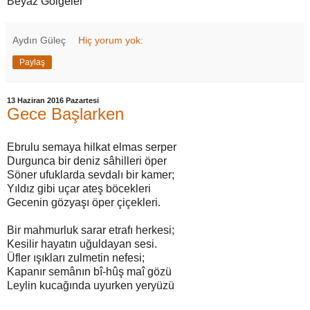
Beyaz Gölgeler
Aydın Güleç
Hiç yorum yok:
Paylaş
13 Haziran 2016 Pazartesi
Gece Başlarken
Ebrulu semaya hilkat elmas serper
Durgunca bir deniz sâhilleri öper
Söner ufuklarda sevdalı bir kamer;
Yıldız gibi uçar ateş böcekleri
Gecenin gözyaşı öper çiçekleri.
Bir mahmurluk sarar etrafı herkesi;
Kesilir hayatın uğuldayan sesi.
Üfler ışıkları zulmetin nefesi;
Kapanır semânın bî-hûş maî gözü
Leylin kucağında uyurken yeryüzü