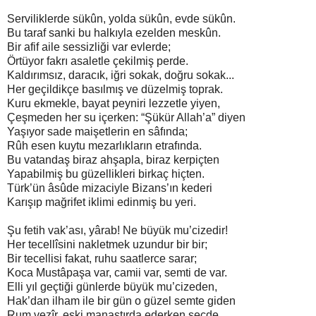
Serviliklerde sükûn, yolda sükûn, evde sükûn.
Bu taraf sanki bu halkıyla ezelden meskûn.
Bir afif aile sessizliği var evlerde;
Örtüyor fakrı asaletle çekilmiş perde.
Kaldırımsız, daracık, iğri sokak, doğru sokak...
Her geçildikçe basılmış ve düzelmiş toprak.
Kuru ekmekle, bayat peyniri lezzetle yiyen,
Çeşmeden her su içerken: “Şükür Allah’a” diyen
Yaşıyor sade maişetlerin en sâfında;
Rûh esen kuytu mezarlıkların etrafında.
Bu vatandaş biraz ahşapla, biraz kerpiçten
Yapabilmiş bu güzellikleri birkaç hiçten.
Türk’ün âsûde mizaciyle Bizans’ın kederi
Karışıp mağrifet iklimi edinmiş bu yeri.
Şu fetih vak’ası, yârab! Ne büyük mu’cizedir!
Her tecellîsini nakletmek uzundur bir bir;
Bir tecellisi fakat, ruhu saatlerce sarar;
Koca Mustâpaşa var, camii var, semti de var.
Elli yıl geçtiği günlerde büyük mu’cizeden,
Hak’dan ilham ile bir gün o güzel semte giden
Rum vezîr, eski manastırda ederken secde,