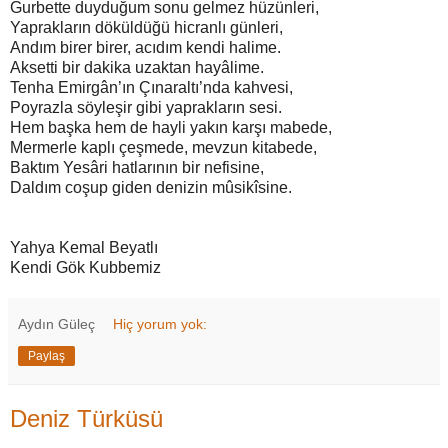
Gurbette duyduğum sonu gelmez hüzünleri,
Yaprakların döküldüğü hicranlı günleri,
Andım birer birer, acıdım kendi halime.
Aksetti bir dakika uzaktan hayâlime.
Tenha Emirgân’ın Çınaraltı’nda kahvesi,
Poyrazla söyleşir gibi yaprakların sesi.
Hem başka hem de hayli yakın karşı mabede,
Mermerle kaplı çeşmede, mevzun kitabede,
Baktım Yesâri hatlarının bir nefisine,
Daldım coşup giden denizin mûsikîsine.
Yahya Kemal Beyatlı
Kendi Gök Kubbemiz
Aydın Güleç
Hiç yorum yok:
Paylaş
Deniz Türküsü