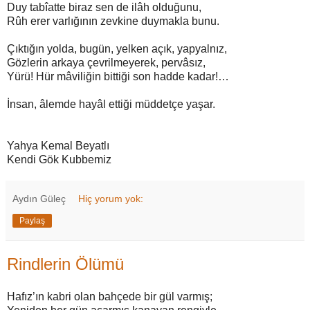
Duy tabîatte biraz sen de ilâh olduğunu,
Rûh erer varlığının zevkine duymakla bunu.
Çıktığın yolda, bugün, yelken açık, yapyalnız,
Gözlerin arkaya çevrilmeyerek, pervâsız,
Yürü! Hür mâviliğin bittiği son hadde kadar!…
İnsan, âlemde hayâl ettiği müddetçe yaşar.
Yahya Kemal Beyatlı
Kendi Gök Kubbemiz
Aydın Güleç
Hiç yorum yok:
Paylaş
Rindlerin Ölümü
Hafız’ın kabri olan bahçede bir gül varmış;