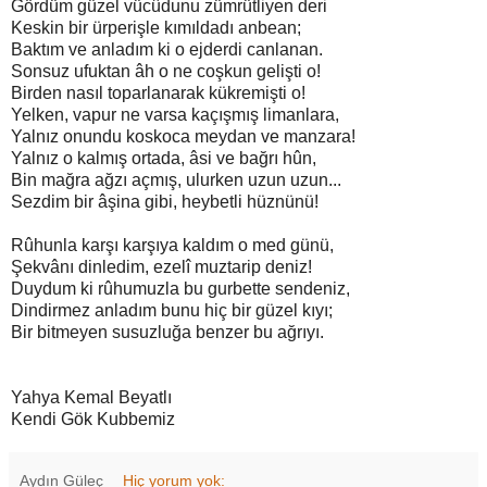
Gördüm güzel vücûdunu zümrütliyen deri
Keskin bir ürperişle kımıldadı anbean;
Baktım ve anladım ki o ejderdi canlanan.
Sonsuz ufuktan âh o ne coşkun gelişti o!
Birden nasıl toparlanarak kükremişti o!
Yelken, vapur ne varsa kaçışmış limanlara,
Yalnız onundu koskoca meydan ve manzara!
Yalnız o kalmış ortada, âsi ve bağrı hûn,
Bin mağra ağzı açmış, ulurken uzun uzun...
Sezdim bir âşina gibi, heybetli hüznünü!
Rûhunla karşı karşıya kaldım o med günü,
Şekvânı dinledim, ezelî muztarip deniz!
Duydum ki rûhumuzla bu gurbette sendeniz,
Dindirmez anladım bunu hiç bir güzel kıyı;
Bir bitmeyen susuzluğa benzer bu ağrıyı.
Yahya Kemal Beyatlı
Kendi Gök Kubbemiz
Aydın Güleç
Hiç yorum yok: