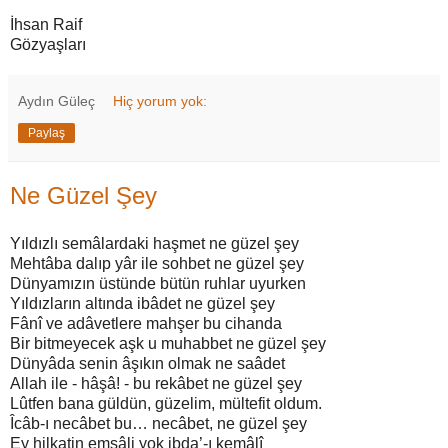
İhsan Raif
Gözyaşları
Aydın Güleç
Hiç yorum yok:
Paylaş
Ne Güzel Şey
Yıldızlı semâlardaki haşmet ne güzel şey
Mehtâba dalıp yâr ile sohbet ne güzel şey
Dünyamızın üstünde bütün ruhlar uyurken
Yıldızların altında ibâdet ne güzel şey
Fânî ve adâvetlere mahşer bu cihanda
Bir bitmeyecek aşk u muhabbet ne güzel şey
Dünyâda senin âşıkın olmak ne saâdet
Allah ile - hâşâ! - bu rekâbet ne güzel şey
Lûtfen bana güldün, güzelim, mültefit oldum.
Îcâb-ı necâbet bu… necâbet, ne güzel şey
Ey hilkatin emsâli yok ibda’-ı kemâlî