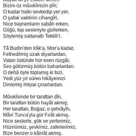
Bizim öz mûsıkîmizin pîri;
O kadar halkı sevkedip yer yer,
O şafak vaktinin cihangîri,
Nice bayramların sabâh erken,
Göğü, top sesleriyle gürlerken,
Söylemiş saltanatlı Tekbîr'i.
Tâ Budin'den Irâk'a, Mısr'a kadar,
Fethedilmiş uzak diyarlardan,
Vatan üstünde hür esen rüzgâr,
Ses götürmüş bütün baharlardan.
O dehâ öyle toplamış ki bizi,
Yedi yüz yıl süren hikâyemizi
Dinlemiş ihtiyar çınarlardan.
Mûsıkîsinde bir taraftan dîn,
Bir taraftan bütün hayât akmış;
Her taraftan, Boğaz, o şehrâyîn,
Mâvi Tunca'yla gür Fırât akmış.
Nice seslerle, gök ve yerlerimiz,
Hüznümüz, şevkimiz, zaferlerimiz,
Bize benzer o kâinât akmış.