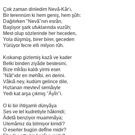
Çok zaman dinledim Nevâ-Kâr'ı,
Bir terennüm ki hem geniş, hem şûh:
Dağılırken "Nevâ"nın esrârı,
Başlıyor şark ufuklarında vuzûh;
Mest olup sözlerinde her heceden,
Yola düşmüş, birer birer, geceden
Yürüyor fecre elli milyon rûh.
Kıskanıp gizlemiş kazâ ve kader
Belki binden ziyâde bestesini,
Bize mîrâsı kaldı yirmi eser.
"Nât"ıdır en mehîbi, en derini.
Vâkıâ ney, kudüm gelince dile,
Hızlanan mevlevî semâıyle
Yedi kat arşa çıkmış "Âyîn"i.
O ki bir ihtişamlı dünyâya
Ses ve tel kudretiyle hâkimdi;
Âdetâ benziyor muammâya;
Ulemâmız da bilmiyor kimdi?
O eserler bugün defîne midir?