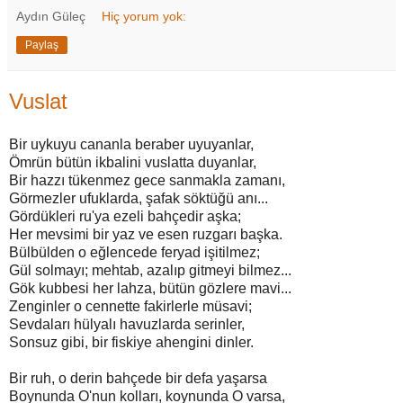
Aydın Güleç
Hiç yorum yok:
Paylaş
Vuslat
Bir uykuyu cananla beraber uyuyanlar,
Ömrün bütün ikbalini vuslatta duyanlar,
Bir hazzı tükenmez gece sanmakla zamanı,
Görmezler ufuklarda, şafak söktüğü anı...
Gördükleri ru'ya ezeli bahçedir aşka;
Her mevsimi bir yaz ve esen ruzgarı başka.
Bülbülden o eğlencede feryad işitilmez;
Gül solmayı; mehtab, azalıp gitmeyi bilmez...
Gök kubbesi her lahza, bütün gözlere mavi...
Zenginler o cennette fakirlerle müsavi;
Sevdaları hülyalı havuzlarda serinler,
Sonsuz gibi, bir fiskiye ahengini dinler.
Bir ruh, o derin bahçede bir defa yaşarsa
Boynunda O'nun kolları, koynunda O varsa,