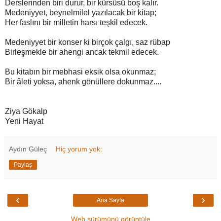
Derslerinden biri durur, bir kürsüsü boş kalır.
Medeniyyet, beynelmilel yazılacak bir kitap;
Her faslını bir milletin harsı teşkil edecek.
Medeniyyet bir konser ki birçok çalgı, saz rübap
Birleşmekle bir ahengi ancak tekmil edecek.
Bu kitabın bir mebhasi eksik olsa okunmaz;
Bir âleti yoksa, ahenk gönüllere dokunmaz....
Ziya Gökalp
Yeni Hayat
Aydın Güleç
Hiç yorum yok:
Paylaş
‹
›
Ana Sayfa
Web sürümünü görüntüle