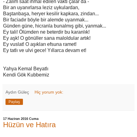
- Zalim saat ihmal edilen vakti çalar da -
Bir an uyanırlarsa leziz uykulardan,
Baştanbaşa, heryer kesilir kapkara, zindan...
Bir faciadır böyle bir alemde uyanmak...
Günden güne, hicranla bunalmış gibi, yanmak...
Ey tali! Ölümden ne beterdir bu karanlık!
Ey aşk! O gönüller sana maloldular artık!
Ey vuslat! O aşıkları efsuna ramet!
Ey tatlı ve ulvi gece! Yıllarca devam et!
Yahya Kemal Beyatlı
Kendi Gök Kubbemiz
Aydın Güleç
Hiç yorum yok:
Paylaş
17 Haziran 2016 Cuma
Hüzün ve Hatıra