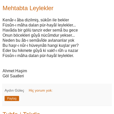
Mehtabta Leylekler
Kenâr-ı âba dizilmiş, sükûn ile bekler
Füsûn-ı mâha dalan pür-hayâl leylekler...
Havâda bir gölü tanzir eder semâ bu gece
Onun böcekleri gûyâ nücûmdur yekser...
Neden bu âb-ı semâvîde avlananlar yok
Bu haşr-ı nûr-ı hüveynâtı hangi kuşlar yer?
Eder bu hikmete gûyâ ki vakf-ı rûh u nazar
Füsûn-ı mâha dalan pür-hayâl leylekler.
Ahmet Haşim
Göl Saatleri
Aydın Güleç
Hiç yorum yok:
Paylaş