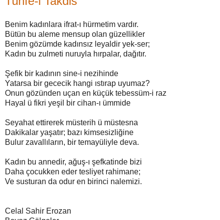
Tuhfe-i Takdis
Benim kadınlara ifrat-ı hürmetim vardır.
Bütün bu aleme mensup olan güzellikler
Benim gözümde kadınsız leyaldir yek-ser;
Kadın bu zulmeti nuruyla hırpalar, dağıtır.
Şefik bir kadının sine-i nezihinde
Yatarsa bir gececik hangi ıstırap uyumaz?
Onun gözünden uçan en küçük tebessüm-i raz
Hayal ü fikri yeşil bir cihan-ı ümmide
Seyahat ettirerek müsterih ü müstesna
Dakikalar yaşatır; bazı kimsesizliğine
Bulur zavallıların, bir temayüliyle deva.
Kadın bu annedir, ağuş-ı şefkatinde bizi
Daha çocukken eder tesliyet rahimane;
Ve susturan da odur en birinci nalemizi.
Celal Sahir Erozan