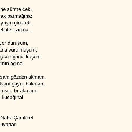
ğine sürme çek,
yak parmağına:
 yaşın girecek,
elinlik çağına...
ıyor duruşum,
ana vurulmuşum;
üşsün gönül kuşum
ının ağına.
lsam gözden akmam,
lsam gayre bakmam.
ımsın, bırakmam
n kucağına!
 Nafiz Çamlıbel
uvarları