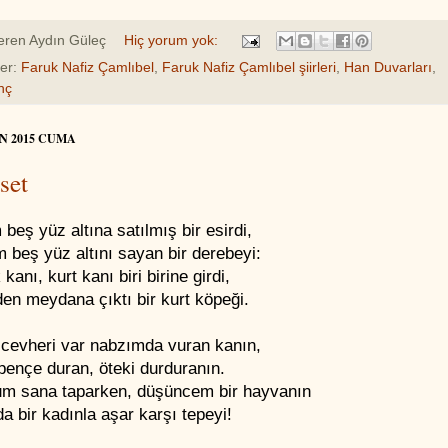
eren
Aydın Güleç
Hiç yorum yok:
ler:
Faruk Nafiz Çamlıbel
,
Faruk Nafiz Çamlıbel şiirleri
,
Han Duvarları
,
nç
AN 2015 CUMA
set
beş yüz altına satılmış bir esirdi,
 beş yüz altını sayan bir derebeyi:
kanı, kurt kanı biri birine girdi,
den meydana çıktı bir kurt köpeği.
t cevheri var nabzımda vuran kanın,
lpençe duran, öteki durduranın.
m sana taparken, düşüncem bir hayvanın
da bir kadınla aşar karşı tepeyi!