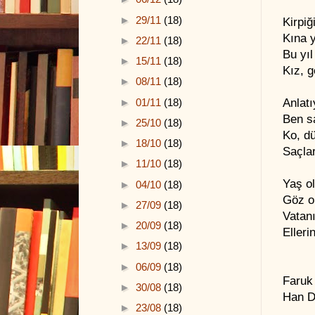
►
29/11
(18)
Kirpi
Kına 
►
22/11
(18)
Bu yıl
►
15/11
(18)
Kız, g
►
08/11
(18)
►
01/11
(18)
Anlat
Ben s
►
25/10
(18)
Ko, d
►
18/10
(18)
Saçlar
►
11/10
(18)
Yaş o
►
04/10
(18)
Göz o
►
27/09
(18)
Vatan
►
20/09
(18)
Elleri
►
13/09
(18)
►
06/09
(18)
Faruk
►
30/08
(18)
Han D
►
23/08
(18)