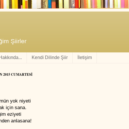
im Şiirler
 Hakkında...
Kendi Dilinde Şiir
İletişim
AN 2015 CUMARTESI
mün yok niyeti
k için sana.
im eziyeti
den anlasana!