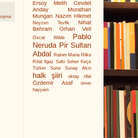
Ersoy
Melih Cevdet
Anday
Murathan
Mungan
Nazım Hikmet
Koşma
Nihat
Neyzen Tevfik
Behram
Orhan Veli
Pablo
Oscar Wilde
Neruda
Pir Sultan
Abdal
Rainer Maria Rilke
Rıfat Ilgaz
Safo
Seher Keçe
Türker
Sone
Sunay Akın
halk şiiri
oktay rifat
Özdemir Asaf
ömer
hayyam