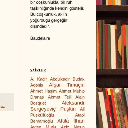
bir coşkunlukla, bir ruh
taşkınlığında kendini gösterir.
Bu coşkunluk, aklın
yoğurduğu gerçeğin
dışındadır.
Baudelaire
ŞAİRLER
A. Kadir
Abdülkadir Budak
Afşar Timuçin
Adonis
Ahmet Haşim
Ahmet Muhip
Dranas
Ahmet Telli
Alain
Aleksandr
Bosquet
Naz
Sergeyeviç Puşkin
Ali
Püsküllüoğlu
Ataol
Attilâ İlhan
Behramoğlu
Ayten Mutlu
Aziz Nesin