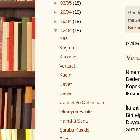
►
03/05
(18)
►
26/04
(18)
Gönd
►
19/04
(18)
Etiket
Kıska
▼
12/04
(18)
Naz
17 NIS
Koşma
Vera
Kıskanç
Veraset
Ninem 
Kadın
Dedem
Davet
Köpek 
Dağlar
İkisin
Cennet Ve Cehennem
İki zı
Ölmeyen Faniler
Biri e
Hamd-ü Sena
Duygu
Sırtın
Şaraba Kaside
Eller