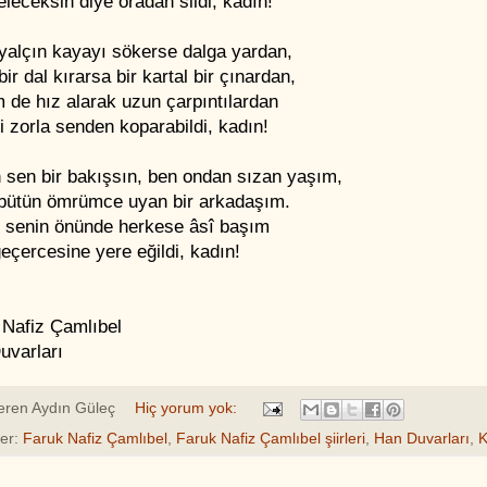
leceksin diye oradan sildi, kadın!
 yalçın kayayı sökerse dalga yardan,
bir dal kırarsa bir kartal bir çınardan,
 de hız alarak uzun çarpıntılardan
i zorla senden koparabildi, kadın!
 sen bir bakışsın, ben ondan sızan yaşım,
bütün ömrümce uyan bir arkadaşım.
z senin önünde herkese âsî başım
eçercesine yere eğildi, kadın!
 Nafiz Çamlıbel
uvarları
eren
Aydın Güleç
Hiç yorum yok:
ler:
Faruk Nafiz Çamlıbel
,
Faruk Nafiz Çamlıbel şiirleri
,
Han Duvarları
,
K