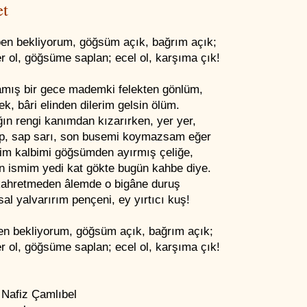
et
ben bekliyorum, göğsüm açık, bağrım açık;
 ol, göğsüme saplan; ecel ol, karşıma çık!
mış bir gece mademki felekten gönlüm,
k, bâri elinden dilerim gelsin ölüm.
ın rengi kanımdan kızarırken, yer yer,
p, sap sarı, son busemi koymazsam eğer
im kalbimi göğsümden ayırmış çeliğe,
n ismim yedi kat gökte bugün kahbe diye.
kahretmeden âlemde o bigâne duruş
al yalvarırım pençeni, ey yırtıcı kuş!
ben bekliyorum, göğsüm açık, bağrım açık;
 ol, göğsüme saplan; ecel ol, karşıma çık!
 Nafiz Çamlıbel