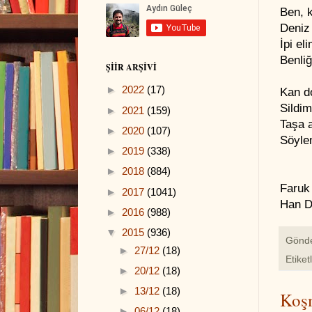
Ben, 
Deniz 
İpi el
Benliğ
ŞIIR ARŞIVI
►
2022
(17)
Kan d
Sildim
►
2021
(159)
Taşa 
►
2020
(107)
Söyle
►
2019
(338)
►
2018
(884)
Faruk
►
2017
(1041)
Han D
►
2016
(988)
▼
2015
(936)
Gönd
►
27/12
(18)
Etiket
►
20/12
(18)
►
13/12
(18)
Koş
►
06/12
(18)