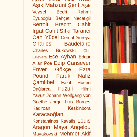
Aşık Mahzuni Şerif
Aşık
Veysel
Bedri Rahmi
Eyuboğlu
Behçet Necatigil
Bertolt Brecht
Cahit
Irgat
Cahit Sıtkı Tarancı
Can Yücel
Cemal Süreya
Charles Baudelaire
Charles Bukowski
Che
Ece Ayhan
Edgar
Guevara
Edip Cansever
Allan Poe
Enver Gökçe
Ezra
Pound
Faruk Nafiz
Çamlıbel
Fazıl Hüsnü
Fuzuli
Dağlarca
Hilmi
Yavuz
Johann Wolfgang von
Goethe
Jorge Luis Borges
Kadircan Keskinbora
Karacaoğlan
Louis
Konstantinos Kavafis
Aragon
Maya Angelou
Mehmet Akif
Mayakovski