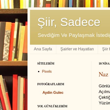
Şiir, Sadece
Sevdiğim Ve Paylaşmak İstediğ
Ana Sayfa
Şairler ve Hayatları
Şiir
SITELERIM
18 NIS
Pixels
Naz
FOTOĞRAFLARIM
Gönlü
Açılma
Aydin Gulec
Çektiğ
Yüzüm
YOL GÜNLÜKLERIM