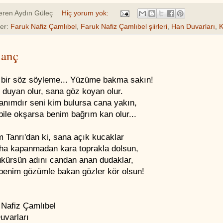
eren
Aydın Güleç
Hiç yorum yok:
ler:
Faruk Nafiz Çamlıbel
,
Faruk Nafiz Çamlıbel şiirleri
,
Han Duvarları
,
kanç
 bir söz söyleme... Yüzüme bakma sakın!
 duyan olur, sana göz koyan olur.
nımdır seni kim bulursa cana yakın,
ile okşarsa benim bağrım kan olur...
m Tanrı'dan ki, sana açık kucaklar
aha kapanmadan kara toprakla dolsun,
ükürsün adını candan anan dudaklar,
benim gözümle bakan gözler kör olsun!
 Nafiz Çamlıbel
uvarları