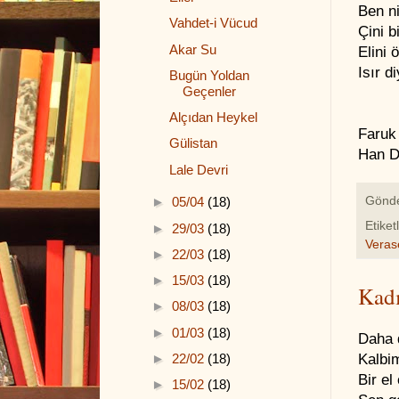
Ben n
Vahdet-i Vücud
Çini b
Akar Su
Elini 
Isır d
Bugün Yoldan
Geçenler
Alçıdan Heykel
Faruk
Gülistan
Han D
Lale Devri
Gönd
►
05/04
(18)
Etiket
►
29/03
(18)
Veras
►
22/03
(18)
►
15/03
(18)
Kad
►
08/03
(18)
►
01/03
(18)
Daha d
►
22/02
(18)
Kalbim
Bir el
►
15/02
(18)