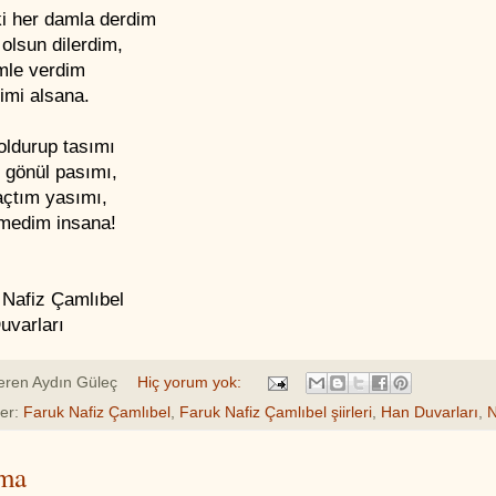
ki her damla derdim
olsun dilerdim,
imle verdim
imi alsana.
oldurup tasımı
 gönül pasımı,
açtım yasımı,
medim insana!
 Nafiz Çamlıbel
uvarları
eren
Aydın Güleç
Hiç yorum yok:
ler:
Faruk Nafiz Çamlıbel
,
Faruk Nafiz Çamlıbel şiirleri
,
Han Duvarları
,
ma