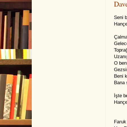
Dav
Seni 
Hançer
Çalma
Gelece
Toprağ
Uzanı
O ben
Gezsi
Beni 
Bana s
İşte 
Hançer
Faruk