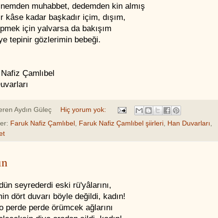
inemden muhabbet, dedemden kin almış
ir kâse kadar başkadır içim, dışım,
öpmek için yalvarsa da bakışım
iye tepinir gözlerimin bebeği.
 Nafiz Çamlıbel
uvarları
eren
Aydın Güleç
Hiç yorum yok:
ler:
Faruk Nafiz Çamlıbel
,
Faruk Nafiz Çamlıbel şiirleri
,
Han Duvarları
,
et
ın
ün seyrederdi eski rü'yâlarını,
in dört duvarı böyle değildi, kadın!
 o perde perde örümcek ağlarını