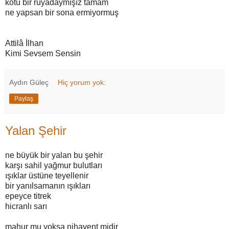
kötü bir rüyadaymışız tamam
ne yapsan bir sona ermiyormuş
Attilâ İlhan
Kimi Sevsem Sensin
Aydın Güleç
Hiç yorum yok:
Paylaş
Yalan Şehir
ne büyük bir yalan bu şehir
karşı sahil yağmur bulutları
ışıklar üstüne teyellenir
bir yanılsamanın ışıkları
epeyce titrek
hicranlı sarı
mahur mu yoksa nihavent midir