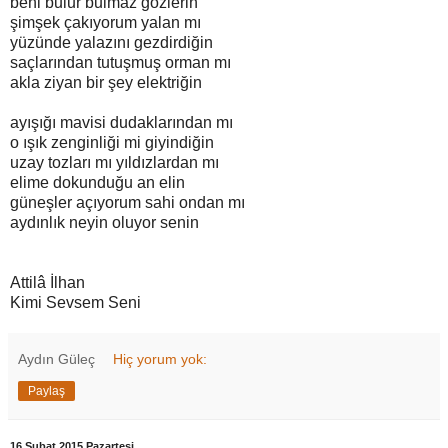
beni bulur bulmaz gözlerin
şimşek çakıyorum yalan mı
yüzünde yalazını gezdirdiğin
saçlarından tutuşmuş orman mı
akla ziyan bir şey elektriğin
ayışığı mavisi dudaklarından mı
o ışık zenginliği mi giyindiğin
uzay tozları mı yıldızlardan mı
elime dokunduğu an elin
güneşler açıyorum sahi ondan mı
aydınlık neyin oluyor senin
Attilâ İlhan
Kimi Sevsem Seni
Aydın Güleç
Hiç yorum yok:
Paylaş
16 Şubat 2015 Pazartesi