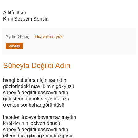
Attilâ İlhan
Kimi Sevsem Sensin
Aydın Güleç
Hiç yorum yok:
Paylaş
Süheyla Değildi Adın
hangi bulutlara niçin sarındın
gözlerindeki mavi kimin gökyüzü
süheylâ değildi başkaydı adın
gülüşlerin donuk neş'e öksüzü
o erken sonbahar görüntüsü
inceden inceye boyanmaz mıydın
kirpiklerinin lacivert örtüsü
süheylâ değildi başkaydı adın
ellerin buz gibi ağzının büzgüsü