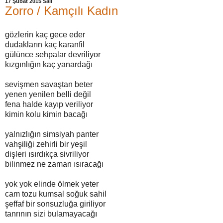
17 Şubat 2015 Salı
Zorro / Kamçılı Kadın
gözlerin kaç gece eder
dudakların kaç karanfil
gülünce sehpalar devriliyor
kızgınlığın kaç yanardağı
sevişmen savaştan beter
yenen yenilen belli değil
fena halde kayıp veriliyor
kimin kolu kimin bacağı
yalnızlığın simsiyah panter
vahşiliği zehirli bir yeşil
dişleri ısırdıkça sivriliyor
bilinmez ne zaman ısıracağı
yok yok elinde ölmek yeter
cam tozu kumsal soğuk sahil
şeffaf bir sonsuzluğa giriliyor
tanrının sizi bulamayacağı