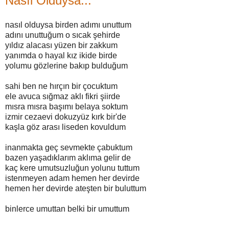
Nasıl Olduysa...
nasıl olduysa birden adımı unuttum
adını unuttuğum o sıcak şehirde
yıldız alacası yüzen bir zakkum
yanımda o hayal kız ikide birde
yolumu gözlerine bakıp bulduğum
sahi ben ne hırçın bir çocuktum
ele avuca sığmaz aklı fikri şiirde
mısra mısra başımı belaya soktum
izmir cezaevi dokuzyüz kırk bir'de
kaşla göz arası liseden kovuldum
inanmakta geç sevmekte çabuktum
bazen yaşadıklarım aklıma gelir de
kaç kere umutsuzluğun yolunu tuttum
istenmeyen adam hemen her devirde
hemen her devirde ateşten bir buluttum
binlerce umuttan belki bir umuttum