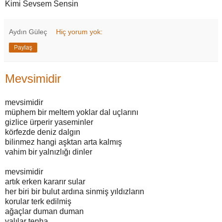
Kimi Sevsem Sensin
Aydın Güleç
Hiç yorum yok:
Paylaş
Mevsimidir
mevsimidir
müphem bir meltem yoklar dal uçlarını
gizlice ürperir yaseminler
körfezde deniz dalgın
bilinmez hangi aşktan arta kalmış
vahim bir yalnızlığı dinler
mevsimidir
artık erken kararır sular
her biri bir bulut ardına sinmiş yıldızların
korular terk edilmiş
ağaçlar duman duman
yalılar tenha ,