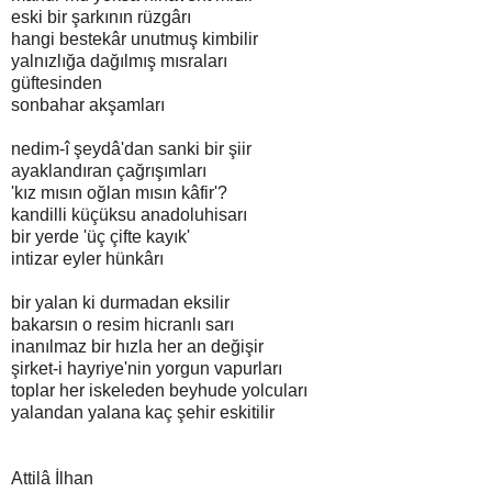
eski bir şarkının rüzgârı
hangi bestekâr unutmuş kimbilir
yalnızlığa dağılmış mısraları
güftesinden
sonbahar akşamları
nedim-î şeydâ'dan sanki bir şiir
ayaklandıran çağrışımları
'kız mısın oğlan mısın kâfir'?
kandilli küçüksu anadoluhisarı
bir yerde 'üç çifte kayık'
intizar eyler hünkârı
bir yalan ki durmadan eksilir
bakarsın o resim hicranlı sarı
inanılmaz bir hızla her an değişir
şirket-i hayriye'nin yorgun vapurları
toplar her iskeleden beyhude yolcuları
yalandan yalana kaç şehir eskitilir
Attilâ İlhan