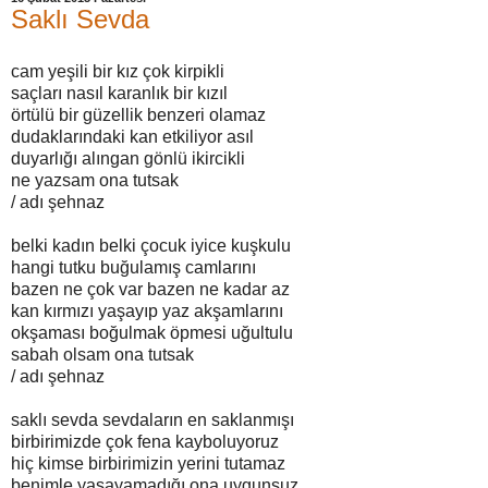
Saklı Sevda
cam yeşili bir kız çok kirpikli
saçları nasıl karanlık bir kızıl
örtülü bir güzellik benzeri olamaz
dudaklarındaki kan etkiliyor asıl
duyarlığı alıngan gönlü ikircikli
ne yazsam ona tutsak
/ adı şehnaz
belki kadın belki çocuk iyice kuşkulu
hangi tutku buğulamış camlarını
bazen ne çok var bazen ne kadar az
kan kırmızı yaşayıp yaz akşamlarını
okşaması boğulmak öpmesi uğultulu
sabah olsam ona tutsak
/ adı şehnaz
saklı sevda sevdaların en saklanmışı
birbirimizde çok fena kayboluyoruz
hiç kimse birbirimizin yerini tutamaz
benimle yaşayamadığı ona uygunsuz