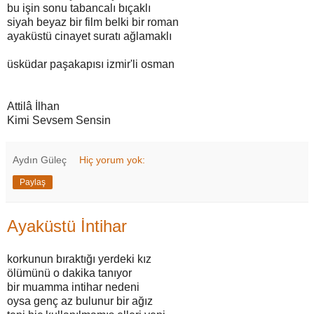
bu işin sonu tabancalı bıçaklı
siyah beyaz bir film belki bir roman
ayaküstü cinayet suratı ağlamaklı
üsküdar paşakapısı izmir'li osman
Attilâ İlhan
Kimi Sevsem Sensin
Aydın Güleç
Hiç yorum yok:
Paylaş
Ayaküstü İntihar
korkunun bıraktığı yerdeki kız
ölümünü o dakika tanıyor
bir muamma intihar nedeni
oysa genç az bulunur bir ağız