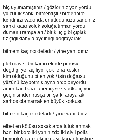
hiç uyumamıştınız / gözleriniz yanıyordu
yolculuk sanki bitmemişti / birdenbire
kendinizi vagonda unuttuğunuzu sandınız
sanki katar soluk soluğa tırmanıyordu
dumanlı rampaları / bir kılıç gibi çıplak
tiz çığlıklarıyla aydınlığı doğrayarak
bilmem kaçıncı defadır / yine yanıldınız
jilet mavisi bir kadın elinde purosu
değdiği yer açılıyor çok fena keskin
kim olduğunu bilen yok / işin doğrusu
yüzünü kaybetmiş aynalarda arıyordu
amerikan bara tünemiş sek vodka içiyor
geçmişinden rusça bir şarkı arayarak
sarhoş olamamak en büyük korkusu
bilmem kaçıncı defadır/ yine yanıldınız
elbet en kötüsü sokaklarda tutuklanmak
hani bir kere iki yanınızda iki sivil polis
beyoğlu'ndan çekilip nasıl koparılmıştınız