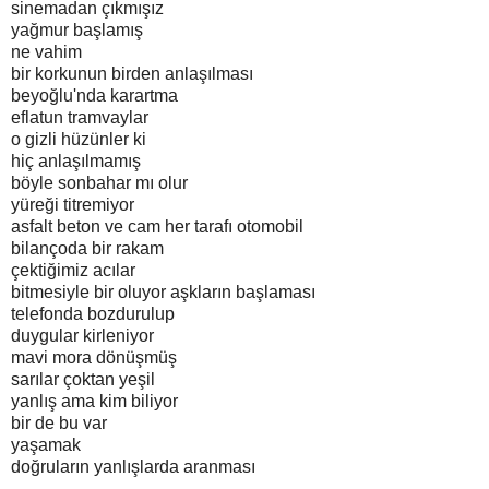
sinemadan çıkmışız
yağmur başlamış
ne vahim
bir korkunun birden anlaşılması
beyoğlu'nda karartma
eflatun tramvaylar
o gizli hüzünler ki
hiç anlaşılmamış
böyle sonbahar mı olur
yüreği titremiyor
asfalt beton ve cam her tarafı otomobil
bilançoda bir rakam
çektiğimiz acılar
bitmesiyle bir oluyor aşkların başlaması
telefonda bozdurulup
duygular kirleniyor
mavi mora dönüşmüş
sarılar çoktan yeşil
yanlış ama kim biliyor
bir de bu var
yaşamak
doğruların yanlışlarda aranması