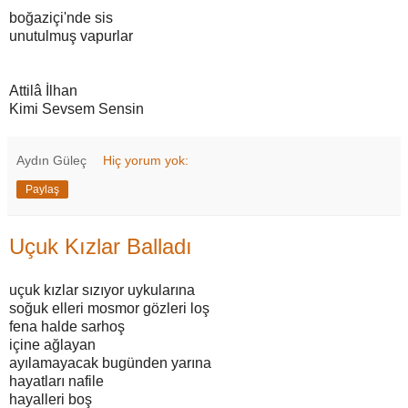
boğaziçi'nde sis
unutulmuş vapurlar
Attilâ İlhan
Kimi Sevsem Sensin
Aydın Güleç
Hiç yorum yok:
Paylaş
Uçuk Kızlar Balladı
uçuk kızlar sızıyor uykularına
soğuk elleri mosmor gözleri loş
fena halde sarhoş
içine ağlayan
ayılamayacak bugünden yarına
hayatları nafile
hayalleri boş