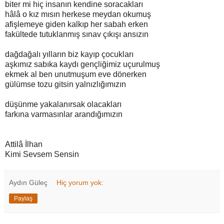
biter mi hiç insanın kendine soracakları
hâlâ o kız mısın herkese meydan okumuş
afişlemeye giden kalkıp her sabah erken
fakültede tutuklanmış sınav çıkışı ansızın
dağdağalı yılların biz kayıp çocukları
aşkımız sabıka kaydı gençliğimiz uçurulmuş
ekmek al ben unutmuşum eve dönerken
gülümse tozu gitsin yalnızlığımızın
düşünme yakalanırsak olacakları
farkına varmasınlar arandığımızın
Attilâ İlhan
Kimi Sevsem Sensin
Aydın Güleç
Hiç yorum yok:
Paylaş