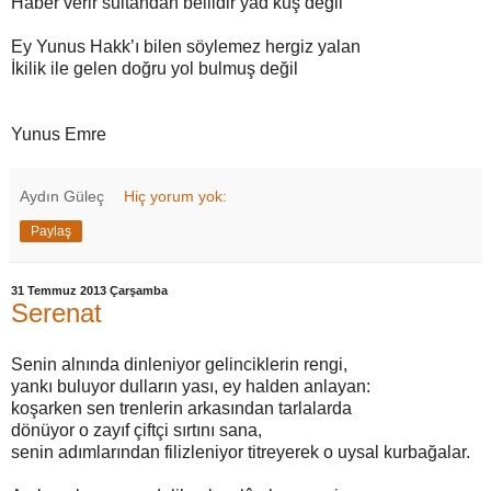
Haber verir sultandan bellidir yad kuş değil
Ey Yunus Hakk’ı bilen söylemez hergiz yalan
İkilik ile gelen doğru yol bulmuş değil
Yunus Emre
Aydın Güleç
Hiç yorum yok:
Paylaş
31 Temmuz 2013 Çarşamba
Serenat
Senin alnında dinleniyor gelinciklerin rengi,
yankı buluyor dulların yası, ey halden anlayan:
koşarken sen trenlerin arkasından tarlalarda
dönüyor o zayıf çiftçi sırtını sana,
senin adımlarından filizleniyor titreyerek o uysal kurbağalar.