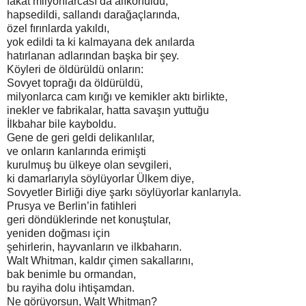
fakat milyonlarcası da alıkonuldu,
hapsedildi, sallandı darağaçlarında,
özel fırınlarda yakıldı,
yok edildi ta ki kalmayana dek anılarda
hatırlanan adlarından başka bir şey.
Köyleri de öldürüldü onların:
Sovyet toprağı da öldürüldü,
milyonlarca cam kırığı ve kemikler aktı birlikte,
inekler ve fabrikalar, hatta savaşın yuttuğu
İlkbahar bile kayboldu.
Gene de geri geldi delikanlılar,
ve onların kanlarında erimişti
kurulmuş bu ülkeye olan sevgileri,
ki damarlarıyla söylüyorlar Ülkem diye,
Sovyetler Birliği diye şarkı söylüyorlar kanlarıyla.
Prusya ve Berlin’in fatihleri
geri döndüklerinde net konuştular,
yeniden doğması için
şehirlerin, hayvanların ve ilkbaharın.
Walt Whitman, kaldır çimen sakallarını,
bak benimle bu ormandan,
bu rayiha dolu ihtişamdan.
Ne görüyorsun, Walt Whitman?