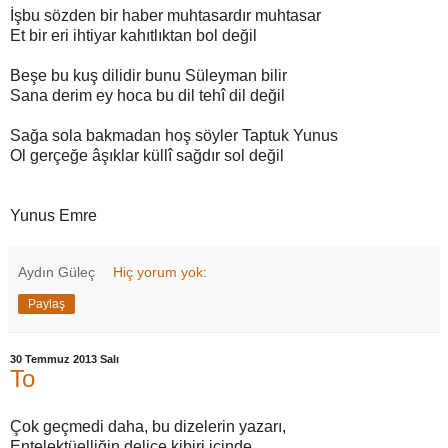
İşbu sözden bir haber muhtasardır muhtasar
Et bir eri ihtiyar kahıtlıktan bol değil
Beşe bu kuş dilidir bunu Süleyman bilir
Sana derim ey hoca bu dil tehî dil değil
Sağa sola bakmadan hoş söyler Taptuk Yunus
Ol gerçeğe âşıklar küllî sağdır sol değil
Yunus Emre
Aydın Güleç
Hiç yorum yok:
Paylaş
30 Temmuz 2013 Salı
To
Çok geçmedi daha, bu dizelerin yazarı,
Entelektüelliğin delice kibiri içinde,