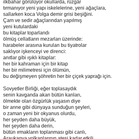
ilkbahar görülüyor okullarda, rüzgâr
tırmanıyor yeni yapı iskelelerine, yeni ağaçlara,
sallarken koca Volga demir grisi beşiğini.
Çam ve sedir ağaçlarından yapılmış
yeni kutulardaki
bu kitaplar toparlandı
ölmüş cellatların mezarları üzerinde:
harabeler arasına kurulan bu tiyatrolar
saklıyor işkenceyi ve direnci:
anıtlar gibi ışıklı kitaplar:
her bir kahraman için bir kitap
her bir milimetresi için ölümün,
bu değişmeyen şöhretin her bir çiçek yaprağı için.
Sovyetler Birliği, eğer toplasaydık
senin kavganda akan bütün kanları,
ölmekte olan özgürlük yaşasın diye
bir anne gibi dünyaya sunduğun şeyleri,
o zaman yeni bir okyanus olurdu,
her şeyden daha büyük,
her şeyden daha derin,
bütün ırmakların toplanması gibi canlı,
Araukanya volkanlarının ateşi kadar etkili.