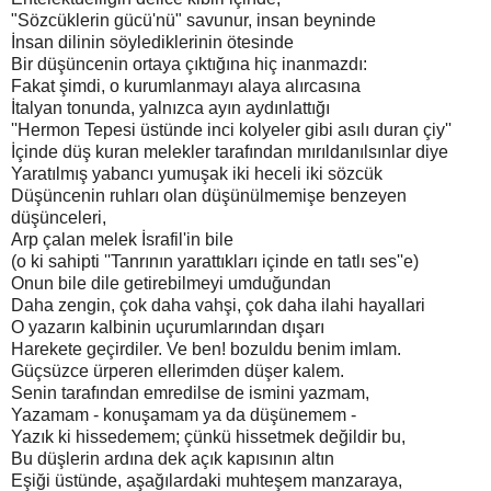
"Sözcüklerin gücü'nü" savunur, insan beyninde
İnsan dilinin söylediklerinin ötesinde
Bir düşüncenin ortaya çıktığına hiç inanmazdı:
Fakat şimdi, o kurumlanmayı alaya alırcasına
İtalyan tonunda, yalnızca ayın aydınlattığı
''Hermon Tepesi üstünde inci kolyeler gibi asılı duran çiy''
İçinde düş kuran melekler tarafından mırıldanılsınlar diye
Yaratılmış yabancı yumuşak iki heceli iki sözcük
Düşüncenin ruhları olan düşünülmemişe benzeyen
düşünceleri,
Arp çalan melek İsrafil'in bile
(o ki sahipti ''Tanrının yarattıkları içinde en tatlı ses''e)
Onun bile dile getirebilmeyi umduğundan
Daha zengin, çok daha vahşi, çok daha ilahi hayallari
O yazarın kalbinin uçurumlarından dışarı
Harekete geçirdiler. Ve ben! bozuldu benim imlam.
Güçsüzce ürperen ellerimden düşer kalem.
Senin tarafından emredilse de ismini yazmam,
Yazamam - konuşamam ya da düşünemem -
Yazık ki hissedemem; çünkü hissetmek değildir bu,
Bu düşlerin ardına dek açık kapısının altın
Eşiği üstünde, aşağılardaki muhteşem manzaraya,