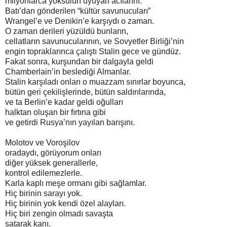
milyonlarca yoksulun uyuyan acılarını.
Batı’dan gönderilen “kültür savunucuları”
Wrangel’e ve Denikin’e karşıydı o zaman.
O zaman derileri yüzüldü bunların,
cellatların savunucularının, ve Sovyetler Birliği’nin
engin topraklarınca çalıştı Stalin gece ve gündüz.
Fakat sonra, kurşundan bir dalgayla geldi
Chamberlain’in beslediği Almanlar.
Stalin karşıladı onları o muazzam sınırlar boyunca,
bütün geri çekilişlerinde, bütün saldırılarında,
ve ta Berlin’e kadar geldi oğulları
halktan oluşan bir fırtına gibi
ve getirdi Rusya’nın yayılan barışını.
Molotov ve Voroşilov
oradaydı, görüyorum onları
diğer yüksek generallerle,
kontrol edilemezlerle.
Karla kaplı meşe ormanı gibi sağlamlar.
Hiç birinin sarayı yok.
Hiç birinin yok kendi özel alayları.
Hiç biri zengin olmadı savaşta
satarak kanı.