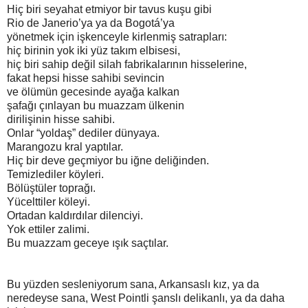
Hiç biri seyahat etmiyor bir tavus kuşu gibi
Rio de Janerio’ya ya da Bogotá’ya
yönetmek için işkenceyle kirlenmiş satrapları:
hiç birinin yok iki yüz takım elbisesi,
hiç biri sahip değil silah fabrikalarının hisselerine,
fakat hepsi hisse sahibi sevincin
ve ölümün gecesinde ayağa kalkan
şafağı çınlayan bu muazzam ülkenin
dirilişinin hisse sahibi.
Onlar “yoldaş” dediler dünyaya.
Marangozu kral yaptılar.
Hiç bir deve geçmiyor bu iğne deliğinden.
Temizlediler köyleri.
Bölüştüler toprağı.
Yücelttiler köleyi.
Ortadan kaldırdılar dilenciyi.
Yok ettiler zalimi.
Bu muazzam geceye ışık saçtılar.
Bu yüzden sesleniyorum sana, Arkansaslı kız, ya da
neredeyse sana, West Pointli şanslı delikanlı, ya da daha