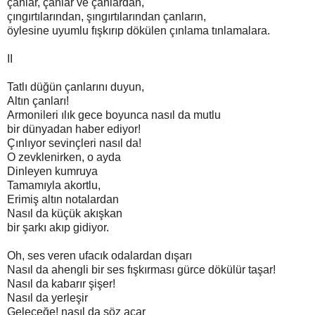
çanlar, çanlar ve çanlardan,
çıngırtılarından, şıngırtılarından çanların,
öylesine uyumlu fışkırıp dökülen çınlama tınlamalara.
II
Tatlı düğün çanlarını duyun,
Altın çanları!
Armonileri ılık gece boyunca nasıl da mutlu
bir dünyadan haber ediyor!
Çınlıyor sevinçleri nasıl da!
O zevklenirken, o ayda
Dinleyen kumruya
Tamamıyla akortlu,
Erimiş altın notalardan
Nasıl da küçük akışkan
bir şarkı akıp gidiyor.
Oh, ses veren ufacık odalardan dışarı
Nasıl da ahengli bir ses fışkırması gürce dökülür taşar!
Nasıl da kabarır şişer!
Nasıl da yerleşir
Geleceğe! nasıl da söz açar