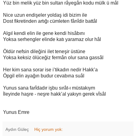
Yüz bin melik yüz bin sultan râyegân kodu mülk ü mâl
Nice uzun endişeler yoldaş idi bizim ile
Dost fikretinden artığı cümleten fânîdir battâl
Algıl kendi elin ile gene kendi hisâbını
Yoksa serhengler elinde katı yaramaz olur hâl
Öldür nefsin dileğini ilet teneşir üstüne
Yoksa keksiz ölüceğiz fermân olur sana gassâl
Her kim sana sorar ise i’tikadın nedir Hakk’a
Öpgil elin ayağın budur cevabına suâl
Yunus sana farîdadır işbu sırât-ı müstakıym
İleyinde haşre - neşre hakk’al yakıyn gerek vîsâl
Yunus Emre
Aydın Güleç
Hiç yorum yok: