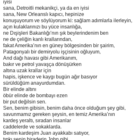
iyisi
sana, Detroitli mekanikçi, ya da en iyisi
sana, New Orleanslı kapıcı, hepinize
konuşuyorum ve söylüyorum ki: sağlam adımlarla ilerleyin,
açın kulaklarınızı bu yüce insanlığa,
ne Dışişleri Bakanlığı’nın şık beylerindenim ben
ne de çeliğin kanlı krallarından,
fakat Amerika’nın en güney bölgesinden bir şairim,
Patagonyalı bir demiryolu işçisinin oğluyum,
And dağı havası gibi Amerikanım,
bakır ve petrol yavaşça dönüşürken
altına uzak krallar için
hapis, işkence ve kaygı bugün ağır basıyor
sürüldüğüm anayurdumdan.
Bir elinde altını
öbür elinde de bombayı ezen
bir put değilsin sen.
Sen, benim gibisin, benim daha önce olduğum şey gibi,
savunmamız gereken şeysin, en temiz Amerika’nın
kardeş yeraltı, sıradan insanlar
caddelerde ve sokaklarda.
Benim kardeşim Juan ayakkabı satıyor,
tıpkı senin biraderin John gibi,