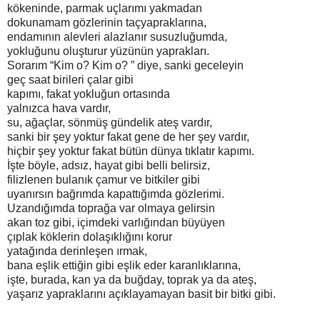
kökeninde, parmak uçlarımı yakmadan
dokunamam gözlerinin taçyapraklarına,
endamının alevleri alazlanır susuzluğumda,
yokluğunu oluşturur yüzünün yaprakları.
Sorarım “Kim o? Kim o? ” diye, sanki geceleyin
geç saat birileri çalar gibi
kapımı, fakat yokluğun ortasında
yalnızca hava vardır,
su, ağaçlar, sönmüş gündelik ateş vardır,
sanki bir şey yoktur fakat gene de her şey vardır,
hiçbir şey yoktur fakat bütün dünya tıklatır kapımı.
İşte böyle, adsız, hayat gibi belli belirsiz,
filizlenen bulanık çamur ve bitkiler gibi
uyanırsın bağrımda kapattığımda gözlerimi.
Uzandığımda toprağa var olmaya gelirsin
akan toz gibi, içimdeki varlığından büyüyen
çıplak köklerin dolaşıklığını korur
yatağında derinleşen ırmak,
bana eşlik ettiğin gibi eşlik eder karanlıklarına,
işte, burada, kan ya da buğday, toprak ya da ateş,
yaşarız yapraklarını açıklayamayan basit bir bitki gibi.