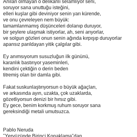
Anıları olmayan o delikanlı selâmlıyor seni,
soruyor sana unuttuğu isteğini,
elleri kuşlar gibi deviniyor senin yarı kürende,
ve onu çevreleyen nem büyük:
tamamlanmamış düşünceleri dolanıp duruyor,
bir şeylere ulaşmak istiyorlar, ah, seni arıyorlar,
ve solgun gözleri onun senin ağında kırpışıp duruyorlar
apansız parıldayan yitik çalgılar gibi.
Ey anımsıyorum susuzluğun ilk gününü,
karanlık bastırıyor yaseminleri,
kendini çektiğin o derin beden
titremiş olan bir damla gibi.
Fakat suskunlaştırıyorsun o büyük ağaçları,
ve arkasında ayın, uzakta, çok uzaklarda,
gözetliyorsun denizi bir hırsız gibi.
Ey gece, benim korkmuş ruhum soruyor sana
gereksindiği metali umutsuzca.
Pablo Neruda
"Yeryüzünde Birinci Konaklama"dan