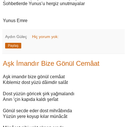
Sohbetlerde Yunus’u hergiz unutmayalar
Yunus Emre
Aydın Güleç
Hiç yorum yok:
Paylaş
Aşk İmandır Bize Gönül Cemâat
Aşk imandır bize gönül cemâat
Kıblemiz dost yüzü dâimdir salât
Dost yüzün göricek şirk yağmalandı
Anın ’çin kapıda kaldı şerîat
Gönül secde eder dost mihrâbında
Yüzün yere koyup kılar münâcât