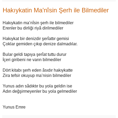
Hakıykatin Ma’nîsin Şerh ile Bilmediler
Hakıykatin ma’nîsin şerh ile bilmediler
Erenler bu dirliği riyâ dirilmediler
Hakıykat bir denizdir şerîattır gemisi
Çoklar gemiden çıkıp denize dalmadılar.
Bular geldi tapıya şerîat tuttu durur
İçeri giribeni ne varın bilmediler
Dört kitabı şerh eden âsıdır hakıykatte
Zira tefsir okuyup ma’nisin bilmediler
Yunus adın sâdıktır bu yola geldin ise
Adın değşirmeyenler bu yola gelmediler
Yunus Emre