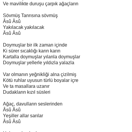
Ve mavilikte duruşu çarpık ağaçların
Sövmüş Tanrısına sövmüş
Âsû Âsû
Yakılacak yakılacak
Âsû Âsû
Doymuşlar bir ilk zaman içinde
Ki sürer sıcaklığı karın karın
Kartalla doymuşlar yılanla doymuşlar
Doymuşlar yellerle yıldızla yalazla
Var olmanın yeğnikliği alna çizilmiş
Kötü ruhlar uyusun türlü boyalar içre
Ve ta masallara uzanır
Dudakların kızıl süsleri
Ağaç, davulların seslerinden
Âsû Âsû
Yeşiller allar sarılar
Âsû Âsû