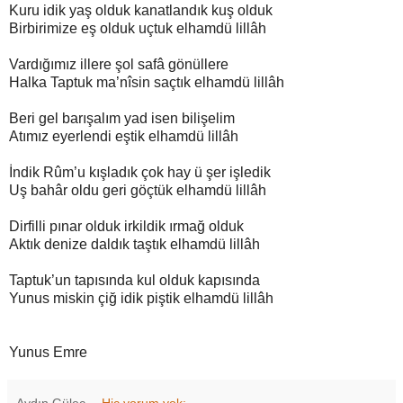
Kuru idik yaş olduk kanatlandık kuş olduk
Birbirimize eş olduk uçtuk elhamdü lillâh
Vardığımız illere şol safâ gönüllere
Halka Taptuk ma’nîsin saçtık elhamdü lillâh
Beri gel barışalım yad isen bilişelim
Atımız eyerlendi eştik elhamdü lillâh
İndik Rûm’u kışladık çok hay ü şer işledik
Uş bahâr oldu geri göçtük elhamdü lillâh
Dirfilli pınar olduk irkildik ırmağ olduk
Aktık denize daldık taştık elhamdü lillâh
Taptuk’un tapısında kul olduk kapısında
Yunus miskin çiğ idik piştik elhamdü lillâh
Yunus Emre
Aydın Güleç
Hiç yorum yok: