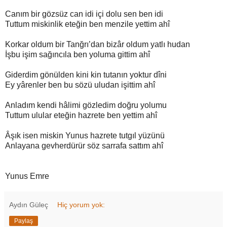
Canım bir gözsüz can idi içi dolu sen ben idi
Tuttum miskinlik eteğin ben menzile yettim ahî
Korkar oldum bir Tanğrı’dan bizâr oldum yatlı hudan
İşbu işim sağıncıla ben yoluma gittim ahî
Giderdim gönülden kini kin tutanın yoktur dîni
Ey yârenler ben bu sözü uludan işittim ahî
Anladım kendi hâlimi gözledim doğru yolumu
Tuttum ulular eteğin hazrete ben yettim ahî
Âşık isen miskin Yunus hazrete tutgıl yüzünü
Anlayana gevherdürür söz sarrafa sattım ahî
Yunus Emre
Aydın Güleç
Hiç yorum yok:
Paylaş