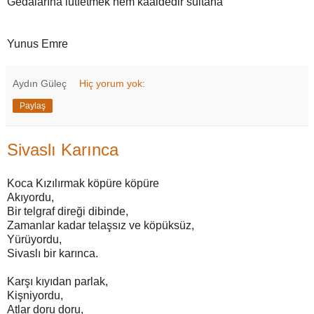
Gedâlarına lûtfetmek hem kaaidedir sultana
Yunus Emre
Aydın Güleç
Hiç yorum yok:
Paylaş
Sivaslı Karınca
Koca Kızılırmak köpüre köpüre
Akıyordu,
Bir telgraf direği dibinde,
Zamanlar kadar telaşsız ve köpüksüz,
Yürüyordu,
Sivaslı bir karınca.
Karşı kıyıdan parlak,
Kişniyordu,
Atlar doru doru,