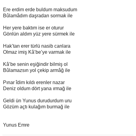
Ere erdim erde buldum maksudum
Bûlamâdım daşradan sormak ile
Her yere baktım ise er oturur
Gönlün aldım yüz yere sürmek ile
Hak’tan erer türlü nasib canlara
Olmaz imiş Kâ’be’ye varmak ile
Kâ’be senin eşiğindir bilmiş ol
Bûlamazsın yol çekip armâğ ile
Pınar îdim kıldı erenler nazar
Deniz oldum dört yana ırmağ ile
Geldi ün Yunus durudurdum uru
Gözüm açtı kulağım burmağ ile
Yunus Emre