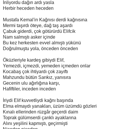
İnliyordu dağın ardı yasla
Herbir heceden heceden
Mustafa Kemal'in Kağnısı derdi kağnısına
Mermi taşırdı öteye, dağ taş aşardı
Çabuk giderdi, çok götürürdü Elifcik
Nam salmıştı asker içinde
Bu kez herkesten evvel almıştı yükünü
Doğrulmuştu yola, önceden önceden
Öküzleriyle kardeş gibiydi Elif,
Yemezdi, içmezdi, yemeden içmeden onlar
Kocabaş çok ihtiyardı çok zayıftı
Mahzundu bütün Sarıkız, yanısıra
Gecenin ulu ağırlığına karşı,
Hafiftiler, inceden inceden
İriydi Elif kuvvetliydi kağnı başında
Elma elmaydı yanakları, üzüm üzümdü gözleri
Kınalı ellerinden rüzgâr geçerdi daim
Toprak gülümserdi çarıklı ayaklarına
Alını yeşilini kapmıştı, geçirmişti