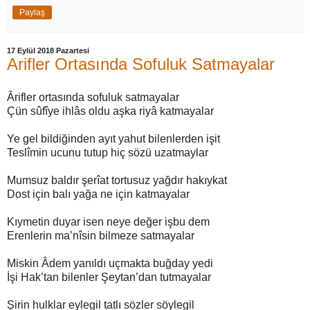
Paylaş
17 Eylül 2018 Pazartesi
Arifler Ortasında Sofuluk Satmayalar
Ârifler ortasında sofuluk satmayalar
Çün sûfîye ihlâs oldu aşka riyâ katmayalar
Ye gel bildiğinden ayıt yahut bilenlerden işit
Teslîmin ucunu tutup hiç sözü uzatmaylar
Mumsuz baldır şerîat tortusuz yağdır hakıykat
Dost için balı yağa ne için katmayalar
Kıymetin duyar isen neye değer işbu dem
Erenlerin ma’nîsin bilmeze satmayalar
Miskin Âdem yanıldı uçmakta buğday yedi
İşi Hak’tan bilenler Şeytan’dan tutmayalar
Şirin hulklar eylegil tatlı sözler söylegil