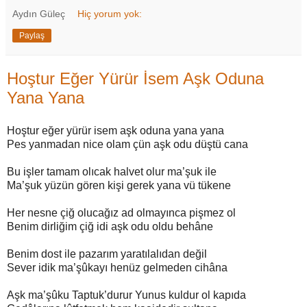
Aydın Güleç
Hiç yorum yok:
Paylaş
Hoştur Eğer Yürür İsem Aşk Oduna
Yana Yana
Hoştur eğer yürür isem aşk oduna yana yana
Pes yanmadan nice olam çün aşk odu düştü cana
Bu işler tamam olıcak halvet olur ma’şuk ile
Ma’şuk yüzün gören kişi gerek yana vü tükene
Her nesne çiğ olucağız ad olmayınca pişmez ol
Benim dirliğim çiğ idi aşk odu oldu behâne
Benim dost ile pazarım yaratılalıdan değil
Sever idik ma’şûkayı henüz gelmeden cihâna
Aşk ma’şûku Taptuk’durur Yunus kuldur ol kapıda