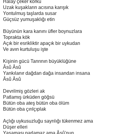
Halay çeker korku
Uzak kuşakların acısına karışık
Yontulmuş taşlarda susar
Güçsüz yumuşaklığı etin
Büyünün kara kanını üfler boynuzlara
Toprakta kök
Açık bir esrikliktir apaçık bir uykudan
Ve avın kurtuluşu işte
Kişinin gücü Tanrının büyüklüğüne
Âsû Âsû
Yankılanır dağdan dağa insandan insana
Âsû Âsû
Devrilmiş gözleri ak
Patlamış ürküden göğsü
Bütün oba ateş bütün oba ölüm
Bütün oba çırılçıplak
Açlığı uykusuzluğu sayrılığı tükenmez ama
Düşer elleri
Yaşaması parlamaz ama Âsû'nun