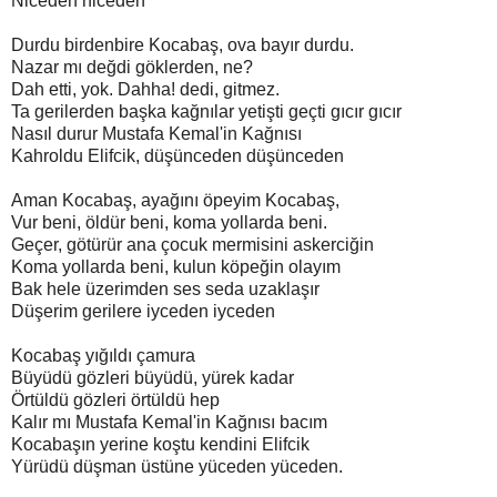
Niceden niceden
Durdu birdenbire Kocabaş, ova bayır durdu.
Nazar mı değdi göklerden, ne?
Dah etti, yok. Dahha! dedi, gitmez.
Ta gerilerden başka kağnılar yetişti geçti gıcır gıcır
Nasıl durur Mustafa Kemal'in Kağnısı
Kahroldu Elifcik, düşünceden düşünceden
Aman Kocabaş, ayağını öpeyim Kocabaş,
Vur beni, öldür beni, koma yollarda beni.
Geçer, götürür ana çocuk mermisini askerciğin
Koma yollarda beni, kulun köpeğin olayım
Bak hele üzerimden ses seda uzaklaşır
Düşerim gerilere iyceden iyceden
Kocabaş yığıldı çamura
Büyüdü gözleri büyüdü, yürek kadar
Örtüldü gözleri örtüldü hep
Kalır mı Mustafa Kemal'in Kağnısı bacım
Kocabaşın yerine koştu kendini Elifcik
Yürüdü düşman üstüne yüceden yüceden.