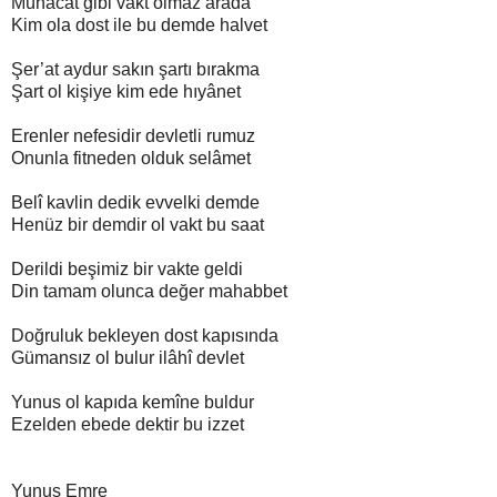
Münâcat gibi vakt olmaz arada
Kim ola dost ile bu demde halvet
Şer’at aydur sakın şartı bırakma
Şart ol kişiye kim ede hıyânet
Erenler nefesidir devletli rumuz
Onunla fitneden olduk selâmet
Belî kavlin dedik evvelki demde
Henüz bir demdir ol vakt bu saat
Derildi beşimiz bir vakte geldi
Din tamam olunca değer mahabbet
Doğruluk bekleyen dost kapısında
Gümansız ol bulur ilâhî devlet
Yunus ol kapıda kemîne buldur
Ezelden ebede dektir bu izzet
Yunus Emre