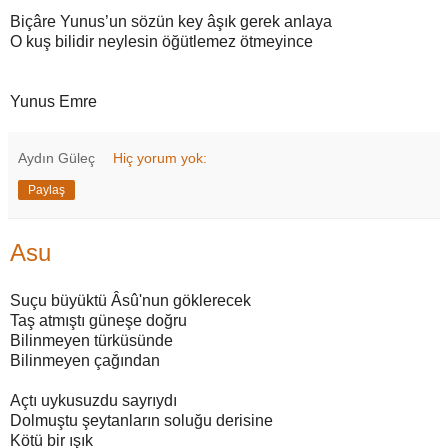
Biçâre Yunus’un sözün key âşık gerek anlaya
O kuş bilidir neylesin öğütlemez ötmeyince
Yunus Emre
Aydın Güleç
Hiç yorum yok:
Paylaş
Asu
Suçu büyüktü Âsû'nun göklerecek
Taş atmıştı güneşe doğru
Bilinmeyen türküsünde
Bilinmeyen çağından
Açtı uykusuzdu sayrıydı
Dolmuştu şeytanların soluğu derisine
Kötü bir ışık