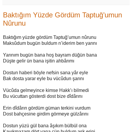
Baktığım Yüzde Gördüm Taptuğ’umun
Nûrunu
Baktığım yüzde gördüm Taptuğ’umun nûrunu
Maksûdum bugün buldum n’iderim ben yarını
Yarınım bugün bana hoş bayram düğün bana
Düşte gelir ün bana işitin ahbârımı
Dostun haberi böyle nefsin sana yâr eyle
Bak dosta yarar eyle bu vücûdun şarını
Vücûda gelmeyince kimse Hakk’ı bilmedi
Bu vücuttan gösterdi dost bize dîdârını
Erin dîdârın gördüm güman terkini vurdum
Dost bahçesine girdim görmeye gülzârını
Dostun yüzü gül bana âşıkım bülbül ona
Kayıkmazam dört yana çün buldum aşk erini