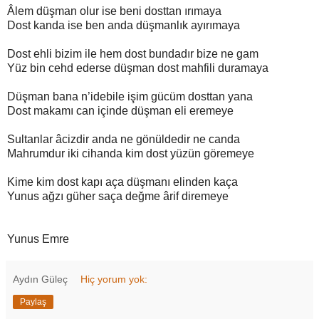
Âlem düşman olur ise beni dosttan ırımaya
Dost kanda ise ben anda düşmanlık ayırımaya
Dost ehli bizim ile hem dost bundadır bize ne gam
Yüz bin cehd ederse düşman dost mahfili duramaya
Düşman bana n’idebile işim gücüm dosttan yana
Dost makamı can içinde düşman eli eremeye
Sultanlar âcizdir anda ne gönüldedir ne canda
Mahrumdur iki cihanda kim dost yüzün göremeye
Kime kim dost kapı aça düşmanı elinden kaça
Yunus ağzı güher saça değme ârif diremeye
Yunus Emre
Aydın Güleç
Hiç yorum yok:
Paylaş