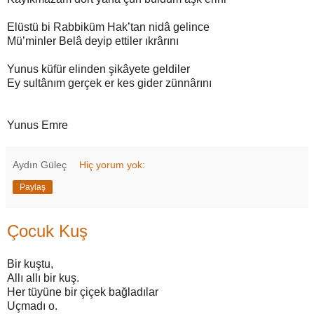
Elüstü bi Rabbiküm Hak’tan nidâ gelince
Mü’minler Belâ deyip ettiler ıkrârını
Yunus küfür elinden şikâyete geldiler
Ey sultânım gerçek er kes gider zünnârını
Yunus Emre
Aydın Güleç
Hiç yorum yok:
Paylaş
Çocuk Kuş
Bir kuştu,
Allı allı bir kuş.
Her tüyüne bir çiçek bağladılar
Uçmadı o.