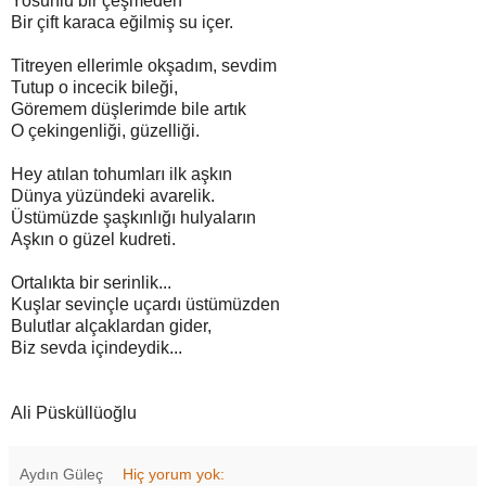
Yosunlu bir çeşmeden
Bir çift karaca eğilmiş su içer.
Titreyen ellerimle okşadım, sevdim
Tutup o incecik bileği,
Göremem düşlerimde bile artık
O çekingenliği, güzelliği.
Hey atılan tohumları ilk aşkın
Dünya yüzündeki avarelik.
Üstümüzde şaşkınlığı hulyaların
Aşkın o güzel kudreti.
Ortalıkta bir serinlik...
Kuşlar sevinçle uçardı üstümüzden
Bulutlar alçaklardan gider,
Biz sevda içindeydik...
Ali Püsküllüoğlu
Aydın Güleç
Hiç yorum yok: