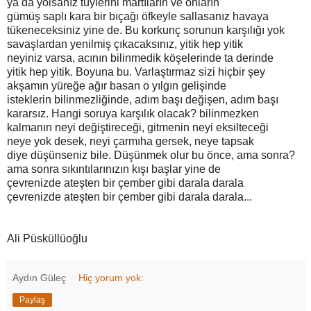
ya da yolsanız tüylerini martıların ve onların
gümüş saplı kara bir bıçağı öfkeyle sallasanız havaya
tükeneceksiniz yine de. Bu korkunç sorunun karşılığı yok
savaşlardan yenilmiş çıkacaksınız, yitik hep yitik
neyiniz varsa, acının bilinmedik köşelerinde ta derinde
yitik hep yitik. Boyuna bu. Varlaştırmaz sizi hiçbir şey
akşamın yüreğe ağır basan o yılgın gelişinde
isteklerin bilinmezliğinde, adım başı değişen, adım başı
kararsız. Hangi soruya karşılık olacak? bilinmezken
kalmanın neyi değiştireceği, gitmenin neyi eksilteceği
neye yok desek, neyi çarmıha gersek, neye tapsak
diye düşünseniz bile. Düşünmek olur bu önce, ama sonra?
ama sonra sıkıntılarınızın kışı başlar yine de
çevrenizde ateşten bir çember gibi darala darala
çevrenizde ateşten bir çember gibi darala darala...
Ali Püsküllüoğlu
Aydın Güleç
Hiç yorum yok:
Paylaş