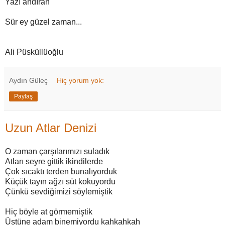
Yazı andıran
Sür ey güzel zaman...
Ali Püsküllüoğlu
Aydın Güleç
Hiç yorum yok:
Paylaş
Uzun Atlar Denizi
O zaman çarşılarımızı suladık
Atları seyre gittik ikindilerde
Çok sıcaktı terden bunalıyorduk
Küçük tayın ağzı süt kokuyordu
Çünkü sevdiğimizi söylemiştik
Hiç böyle at görmemiştik
Üstüne adam binemiyordu kahkahkah