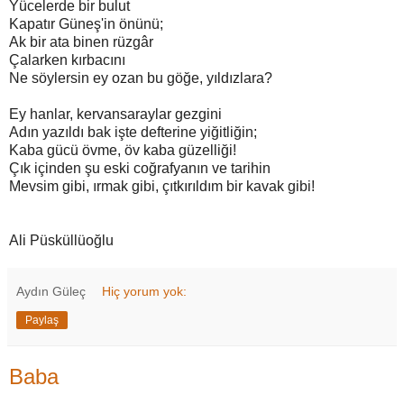
Yücelerde bir bulut
Kapatır Güneş'in önünü;
Ak bir ata binen rüzgâr
Çalarken kırbacını
Ne söylersin ey ozan bu göğe, yıldızlara?
Ey hanlar, kervansaraylar gezgini
Adın yazıldı bak işte defterine yiğitliğin;
Kaba gücü övme, öv kaba güzelliği!
Çık içinden şu eski coğrafyanın ve tarihin
Mevsim gibi, ırmak gibi, çıtkırıldım bir kavak gibi!
Ali Püsküllüoğlu
Aydın Güleç
Hiç yorum yok:
Paylaş
Baba