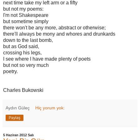
next time take my left arm or a fifty
but not my poems:
I'm not Shakespeare
but sometime simply
there won't be any more, abstract or otherwise;
there'll always be mony and whores and drunkards
down to the last bomb,
but as God said,
crossing his legs,
I see where I have made plenty of poets
but not so very much
poetry.
Charles Bukowski
Aydın Güleç
Hiç yorum yok:
Paylaş
5 Haziran 2012 Salı