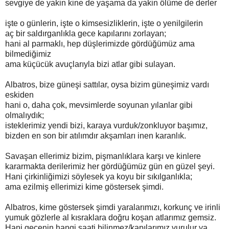
sevgiye de yakin kine de yaşama da yakin ölüme de derler
işte o günlerin, işte o kimsesizliklerin, işte o yenilgilerin
aç bir saldırganlıkla gece kapılarını zorlayan;
hani al parmaklı, hep düşlerimizde gördüğümüz ama
bilmediğimiz
ama küçücük avuçlarıyla bizi atlar gibi sulayan.
Albatros, bize güneşi sattılar, oysa bizim güneşimiz vardı
eskiden
hani o, daha çok, mevsimlerde soyunan yılanlar gibi
olmalıydık;
isteklerimiz yendi bizi, karaya vurduk/zonkluyor başımız,
bizden en son bir atılımdır akşamları inen karanlık.
Savaşan ellerimiz bizim, pişmanlıklara karşı ve kinlere
kararmakta derilerimiz her gördüğümüz gün en güzel şeyi.
Hani çirkinliğimizi söylesek ya koyu bir sıkılganlıkla;
ama ezilmiş ellerimizi kime göstersek şimdi.
Albatros, kime göstersek şimdi yaralarımızı, korkunç ve irinli
yumuk gözlerle al kısraklara doğru koşan atlarımız gemsiz.
Hani gecenin hangi saati bilinmez/kapılarımız vurulur ya,