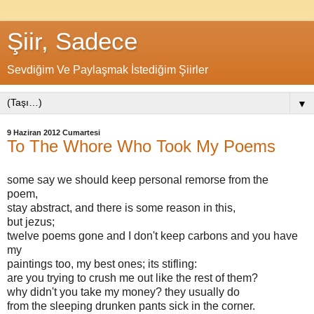
Şiir, Sadece
Sevdiğim Ve Paylaşmak İstediğim Şiirler
▼
9 Haziran 2012 Cumartesi
To The Whore Who Took My Poems
some say we should keep personal remorse from the
poem,
stay abstract, and there is some reason in this,
but jezus;
twelve poems gone and I don't keep carbons and you have
my
paintings too, my best ones; its stifling:
are you trying to crush me out like the rest of them?
why didn't you take my money? they usually do
from the sleeping drunken pants sick in the corner.