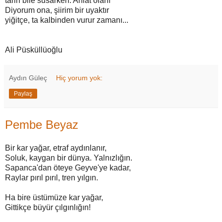
tarih bile susarken. Anlat olanı
Diyorum ona, şiirim bir uyaktır
yiğitçe, ta kalbinden vurur zamanı...
Ali Püsküllüoğlu
Aydın Güleç
Hiç yorum yok:
Paylaş
Pembe Beyaz
Bir kar yağar, etraf aydınlanır,
Soluk, kaygan bir dünya. Yalnızlığın.
Sapanca'dan öteye Geyve'ye kadar,
Raylar pırıl pırıl, tren yılgın.
Ha bire üstümüze kar yağar,
Gittikçe büyür çılgınlığın!