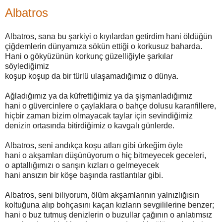
Albatros
Albatros, sana bu şarkiyi o kıyılardan getirdim hani öldüğün
çiğdemlerin dünyamıza sökün ettiği o korkusuz baharda.
Hani o gökyüzünün korkunç güzelliğiyle şarkılar
söylediğimiz
koşup koşup da bir türlü ulaşamadığımız o dünya.
Ağladığımız ya da küfrettiğimiz ya da şişmanladığımız
hani o güvercinlere o çaylaklara o bahçe dolusu karanfillere,
hiçbir zaman bizim olmayacak taylar için sevindiğimiz
denizin ortasında bitirdiğimiz o kavgalı günlerde.
Albatros, seni andıkça koşu atları gibi ürkeğim öyle
hani o akşamları düşünüyorum o hiç bitmeyecek geceleri,
o aptallığımızı o sarışın kızları o gelmeyecek
hani ansızın bir köşe başında rastlantılar gibi.
Albatros, seni biliyorum, ölüm akşamlarının yalnızlığısın
koltuğuna alıp bohçasını kaçan kızların sevgililerine benzer;
hani o buz tutmuş denizlerin o buzullar çağının o anlatımsız