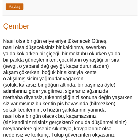
Paylaş
Çember
Nasıl olsa bir gün eriye eriye tükenecek Güneş,
nasıl olsa düşeceksiniz bir kaldırıma, severken
ya da koklarken bir çiçeği, bir mektubu okurken ya da
bir parkta güneşlenirken, çocukların oynaştığı bir sıra
(sevgi, o yabanıl dağ geyiği, kaçar durur sizden)
akşam çökerken, boğuk bir sıkıntıyla kente
o alışılmış sicim yağmurlar yağarken
(soluk, kararsız bir göğün altında, bir başınıza öyle)
adımlarınız gider ya gitmez, sigaranız ağzınızda
merhaba diyensiz, tükenmişliğinizi sonuna değin yaşarken
siz var mısınız bu kentin pis havasında (bilmezken)
sokak kedilerinin, o hüzün şarkılarının yanında
nasıl olsa bir gün olacak bu, kaçamazsınız
(siz kendiniz misiniz gerçekten? onu da düşünmelisiniz)
meyhanelere girseniz sıkıntıyla, kavgalarınız olsa
nedensiz ve korkunç. Tutup güvercinleri okşasanız