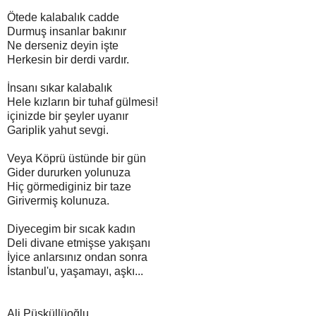
Ötede kalabalık cadde
Durmuş insanlar bakınır
Ne derseniz deyin işte
Herkesin bir derdi vardır.
İnsanı sıkar kalabalık
Hele kızların bir tuhaf gülmesi!
içinizde bir şeyler uyanır
Gariplik yahut sevgi.
Veya Köprü üstünde bir gün
Gider dururken yolunuza
Hiç görmediginiz bir taze
Girivermiş kolunuza.
Diyecegim bir sıcak kadın
Deli divane etmişse yakışanı
İyice anlarsınız ondan sonra
İstanbul'u, yaşamayı, aşkı...
Ali Püsküllüoğlu