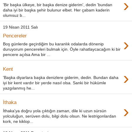
›
'Bir başka ülkeye, bir başka denize giderim', dedin 'bundan
daha iyi bir başka şehir bulunur elbet. Her çabam kaderin
olumsuz b...
19 Nisan 2011 Salı
Pencereler
›
Boş günlerde geçirdiğim bu karanlık odalarda dönenip
duruyorum pencereleri bulmak için. Öyle rahatlaycacağım ki bir
pencere açılsa Ama bir ...
Kent
›
'Başka diyarlara başka denizlere giderim, dedin. Bundan daha
iyi bir kent vardır bir yerde nasıl olsa. Sanki bir hükümle
yazgılanmış he...
İthaka
›
İthaka'ya doğru yola çıktığın zaman, dile ki uzun sürsün
yolculuğun, serüven dolu, bilgi dolu olsun. Ne lestrigonlardan
kork, ne kiklop...