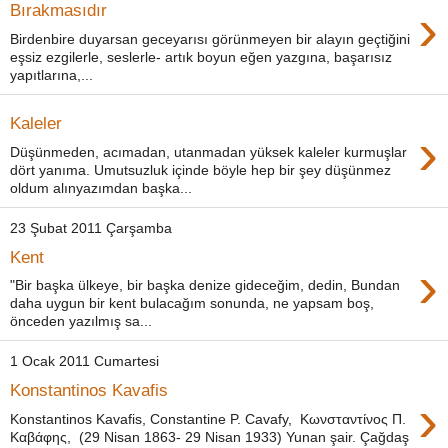
›
Bırakmasıdır
Birdenbire duyarsan geceyarısı görünmeyen bir alayın geçtiğini
eşsiz ezgilerle, seslerle- artık boyun eğen yazgına, başarısız
yapıtlarına,...
Kaleler
›
Düşünmeden, acımadan, utanmadan yüksek kaleler kurmuşlar
dört yanıma. Umutsuzluk içinde böyle hep bir şey düşünmez
oldum alınyazımdan başka...
23 Şubat 2011 Çarşamba
Kent
›
"Bir başka ülkeye, bir başka denize gideceğim, dedin, Bundan
daha uygun bir kent bulacağım sonunda, ne yapsam boş,
önceden yazılmış sa...
1 Ocak 2011 Cumartesi
Konstantinos Kavafis
›
Konstantinos Kavafis, Constantine P. Cavafy, Κωνσταντίνος Π.
Καβάφης, (29 Nisan 1863- 29 Nisan 1933) Yunan şair. Çağdaş