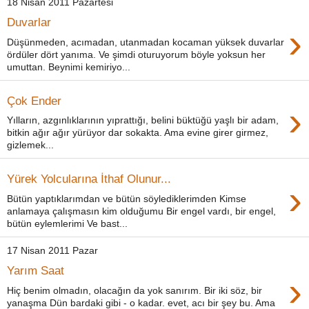
18 Nisan 2011 Pazartesi
Duvarlar
›
Düşünmeden, acımadan, utanmadan kocaman yüksek duvarlar
ördüler dört yanıma. Ve şimdi oturuyorum böyle yoksun her
umuttan. Beynimi kemiriyo...
Çok Ender
›
Yılların, azgınlıklarının yıprattığı, belini büktüğü yaşlı bir adam,
bitkin ağır ağır yürüyor dar sokakta. Ama evine girer girmez,
gizlemek...
Yürek Yolcularına İthaf Olunur...
›
Bütün yaptıklarımdan ve bütün söylediklerimden Kimse
anlamaya çalışmasın kim olduğumu Bir engel vardı, bir engel,
bütün eylemlerimi Ve bast...
17 Nisan 2011 Pazar
Yarım Saat
›
Hiç benim olmadın, olacağın da yok sanırım. Bir iki söz, bir
yanaşma Dün bardaki gibi - o kadar. evet, acı bir şey bu. Ama