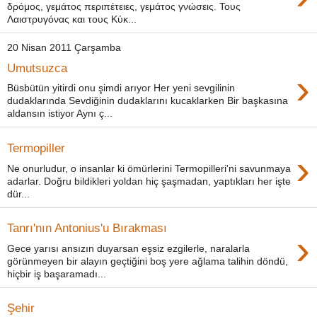
δρόμος, γεμάτος περιπέτειες, γεμάτος γνώσεις. Τους
Λαιστρυγόνας και τους Κύκ...
20 Nisan 2011 Çarşamba
Umutsuzca
›
Büsbütün yitirdi onu şimdi arıyor Her yeni sevgilinin
dudaklarında Sevdiğinin dudaklarını kucaklarken Bir başkasına
aldansın istiyor Aynı ç...
Termopiller
›
Ne onurludur, o insanlar ki ömürlerini Termopilleri'ni savunmaya
adarlar. Doğru bildikleri yoldan hiç şaşmadan, yaptıkları her işte
dür...
Tanrı'nın Antonius'u Bırakması
›
Gece yarısı ansızın duyarsan eşsiz ezgilerle, naralarla
görünmeyen bir alayın geçtiğini boş yere ağlama talihin döndü,
hiçbir iş başaramadı...
Şehir