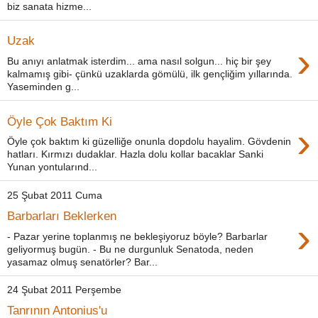
biz sanata hizme...
Uzak
›
Bu anıyı anlatmak isterdim... ama nasıl solgun... hiç bir şey
kalmamış gibi- çünkü uzaklarda gömülü, ilk gençliğim yıllarında.
Yaseminden g...
Öyle Çok Baktım Ki
›
Öyle çok baktım ki güzelliğe onunla dopdolu hayalim. Gövdenin
hatları. Kırmızı dudaklar. Hazla dolu kollar bacaklar Sanki
Yunan yontularınd...
25 Şubat 2011 Cuma
Barbarları Beklerken
›
- Pazar yerine toplanmış ne bekleşiyoruz böyle? Barbarlar
geliyormuş bugün. - Bu ne durgunluk Senatoda, neden
yasamaz olmuş senatörler? Bar...
24 Şubat 2011 Perşembe
Tanrının Antonius'u