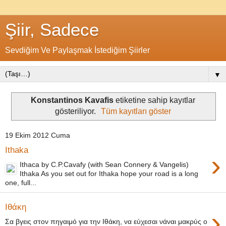
Şiir, Sadece
Sevdiğim Ve Paylaşmak İstediğim Şiirler
▼
Konstantinos Kavafis
etiketine sahip kayıtlar
gösteriliyor.
Tüm kayıtları göster
19 Ekim 2012 Cuma
Ithaka
›
Ithaca by C.P.Cavafy (with Sean Connery & Vangelis)
Ithaka As you set out for Ithaka hope your road is a long
one, full...
Ιθάκη
›
Σα βγεις στον πηγαιμό για την Ιθάκη, να εύχεσαι νάναι μακρύς ο