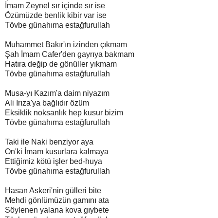
İmam Zeynel sır içinde sır ise
Özümüzde benlik kibir var ise
Tövbe günahıma estağfurullah
Muhammet Bakır'ın izinden çıkmam
Şah İmam Cafer'den gayrıya bakmam
Hatıra değip de gönüller yıkmam
Tövbe günahıma estağfurullah
Musa-yı Kazım'a daim niyazım
Ali Irıza'ya bağlıdır özüm
Eksiklik noksanlık hep kusur bizim
Tövbe günahıma estağfurullah
Taki ile Naki benziyor aya
On'ki İmam kusurlara kalmaya
Ettiğimiz kötü işler bed-huya
Tövbe günahıma estağfurullah
Hasan Askeri'nin gülleri bite
Mehdi gönlümüzün gamını ata
Söylenen yalana kova gıybete