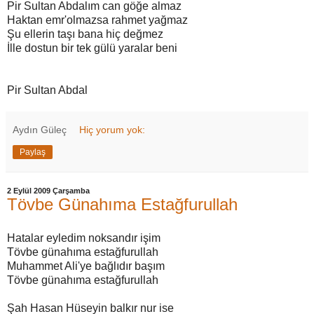
Pir Sultan Abdalım can göğe almaz
Haktan emr'olmazsa rahmet yağmaz
Şu ellerin taşı bana hiç değmez
İlle dostun bir tek gülü yaralar beni
Pir Sultan Abdal
Aydın Güleç
Hiç yorum yok:
Paylaş
2 Eylül 2009 Çarşamba
Tövbe Günahıma Estağfurullah
Hatalar eyledim noksandır işim
Tövbe günahıma estağfurullah
Muhammet Ali'ye bağlıdır başım
Tövbe günahıma estağfurullah
Şah Hasan Hüseyin balkır nur ise