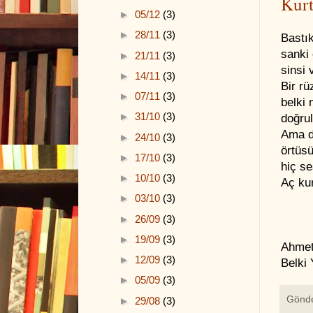
Kurt
►
05/12
(3)
►
28/11
(3)
Bastık
sanki
►
21/11
(3)
sinsi
►
14/11
(3)
Bir r
►
07/11
(3)
belki
►
31/10
(3)
doğru
Ama d
►
24/10
(3)
örtüsü
►
17/10
(3)
hiç s
►
10/10
(3)
Aç kur
►
03/10
(3)
►
26/09
(3)
►
19/09
(3)
Ahmet 
►
12/09
(3)
Belki 
►
05/09
(3)
Gönd
►
29/08
(3)