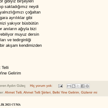
or gibiyiz birşeyleri
ıp sakladığımız neydi
yalnızlığımızı çoğaltan
gara ayrılıklar gibi
mizi yakıyor büsbütün
r anıların ağıyla bizi
yebiliyor muyuz dersin
ları ve tedirginliği
 bir akşam kendimizden
Telli
Yine Gelirim
eren
Aydın Güleç
Hiç yorum yok:
ler:
Ahmet Telli
,
Ahmet Telli Şiirleri
,
Belki Yine Gelirim
,
Gizlenir mi
LIK 2021 CUMA