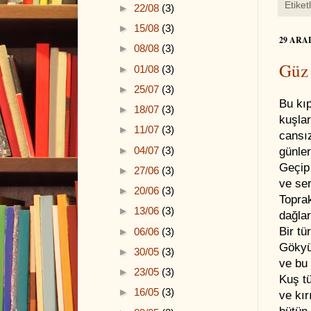
Etiket
►
22/08
(3)
►
15/08
(3)
29 ARA
►
08/08
(3)
Güz 
►
01/08
(3)
►
25/07
(3)
Bu kıp
►
18/07
(3)
kuşlar
►
11/07
(3)
cansı
►
04/07
(3)
günler
Geçip
►
27/06
(3)
ve ser
►
20/06
(3)
Topra
►
13/06
(3)
dağla
Bir tü
►
06/06
(3)
Gökyü
►
30/05
(3)
ve bu
►
23/05
(3)
Kuş tü
►
16/05
(3)
ve kır