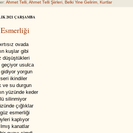
ler:
Ahmet Telli
,
Ahmet Telli Şiirleri
,
Belki Yine Gelirim
,
Kurtlar
LIK 2021 ÇARŞAMBA
Esmerliği
ırtısız ovada
ın kuşlar gibi
z düşüştükleri
 geçiyor usulca
 gidiyor yorgun
seri ikindiler
k ve su durgun
rın yüzünde keder
rlü silinmiyor
zünde çığlıklar
 güz esmerliği
yleri kaplıyor
ılmış kanatlar