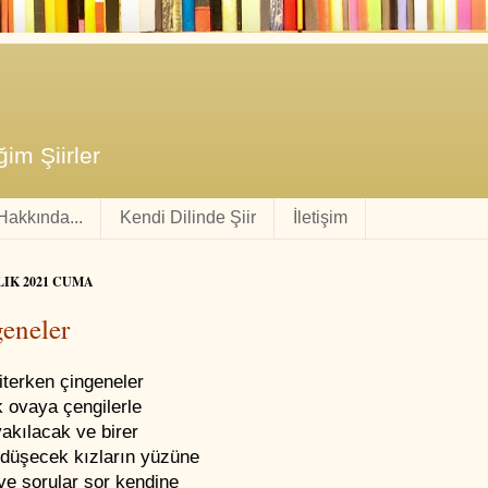
im Şiirler
 Hakkında...
Kendi Dilinde Şiir
İletişim
LIK 2021 CUMA
eneler
iterken çingeneler
 ovaya çengilerle
akılacak ve birer
 düşecek kızların yüzüne
ve sorular sor kendine