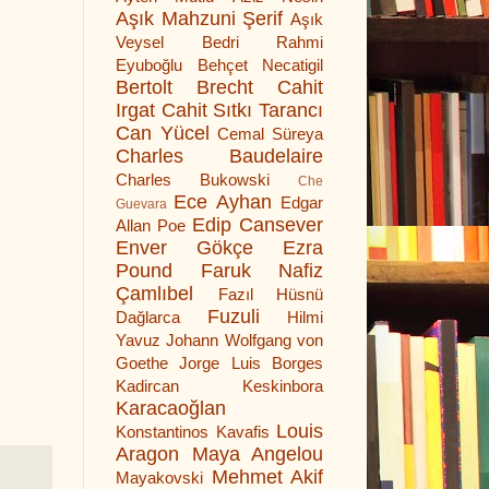
Aşık Mahzuni Şerif
Aşık
Veysel
Bedri Rahmi
Eyuboğlu
Behçet Necatigil
Bertolt Brecht
Cahit
Irgat
Cahit Sıtkı Tarancı
Can Yücel
Cemal Süreya
Charles Baudelaire
Charles Bukowski
Che
Ece Ayhan
Edgar
Guevara
Edip Cansever
Allan Poe
Enver Gökçe
Ezra
Pound
Faruk Nafiz
Çamlıbel
Fazıl Hüsnü
Fuzuli
Dağlarca
Hilmi
Yavuz
Johann Wolfgang von
Goethe
Jorge Luis Borges
Kadircan Keskinbora
Karacaoğlan
Louis
Konstantinos Kavafis
Aragon
Maya Angelou
Mehmet Akif
Mayakovski