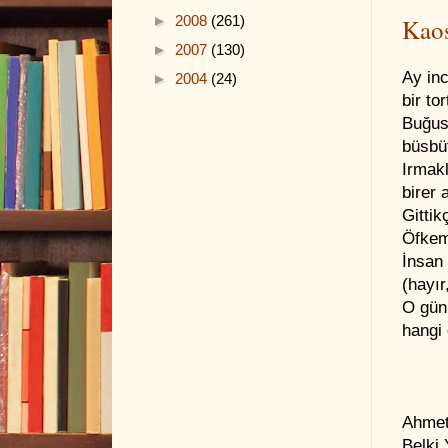
►
2008
(261)
Kao
►
2007
(130)
Ay in
►
2004
(24)
bir to
Buğus
büsbü
Irmakl
birer 
Gittik
Öfkem
İnsan 
(hayır
O gün
hangi 
Ahmet 
Belki 