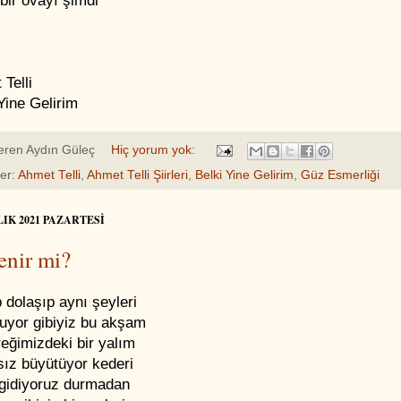
bir ovayı şimdi
Telli
Yine Gelirim
eren
Aydın Güleç
Hiç yorum yok:
ler:
Ahmet Telli
,
Ahmet Telli Şiirleri
,
Belki Yine Gelirim
,
Güz Esmerliği
LIK 2021 PAZARTESI
enir mi?
dolaşıp aynı şeyleri
uyor gibiyiz bu akşam
eğimizdeki bir yalım
sız büyütüyor kederi
 gidiyoruz durmadan