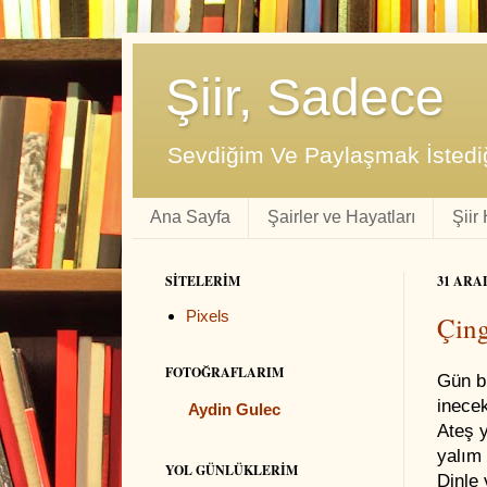
Şiir, Sadece
Sevdiğim Ve Paylaşmak İstediğ
Ana Sayfa
Şairler ve Hayatları
Şiir
SITELERIM
31 ARA
Pixels
Çing
FOTOĞRAFLARIM
Gün b
inecek
Aydin Gulec
Ateş y
yalım
YOL GÜNLÜKLERIM
Dinle 