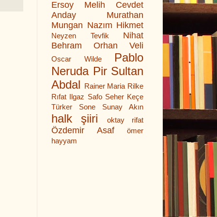
Ersoy
Melih Cevdet
Anday
Murathan
Mungan
Nazım Hikmet
Nihat
Neyzen Tevfik
Behram
Orhan Veli
Pablo
Oscar Wilde
Neruda
Pir Sultan
Abdal
Rainer Maria Rilke
Rıfat Ilgaz
Safo
Seher Keçe
Türker
Sone
Sunay Akın
halk şiiri
oktay rifat
Özdemir Asaf
ömer
hayyam