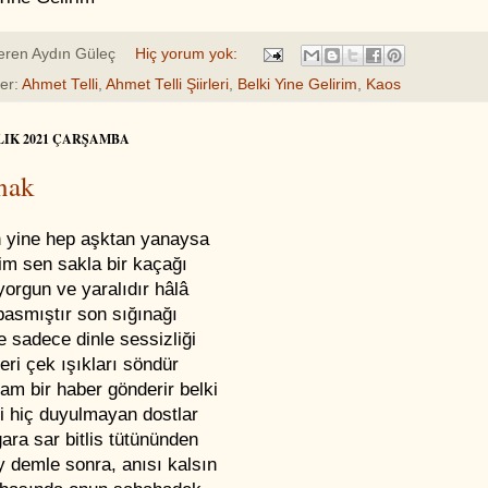
eren
Aydın Güleç
Hiç yorum yok:
ler:
Ahmet Telli
,
Ahmet Telli Şiirleri
,
Belki Yine Gelirim
,
Kaos
LIK 2021 ÇARŞAMBA
nak
 yine hep aşktan yanaysa
im sen sakla bir kaçağı
yorgun ve yaralıdır hâlâ
basmıştır son sığınağı
 sadece dinle sessizliği
eri çek ışıkları söndür
lam bir haber gönderir belki
i hiç duyulmayan dostlar
gara sar bitlis tütününden
y demle sonra, anısı kalsın