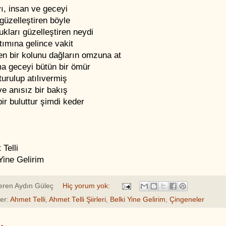
ı, insan ve geceyi
güzelleştiren böyle
ukları güzelleştiren neydi
ımına gelince vakit
en bir kolunu dağların omzuna at
a geceyi bütün bir ömür
urulup atılıvermiş
e anısız bir bakış
ir buluttur şimdi keder
Telli
Yine Gelirim
eren
Aydın Güleç
Hiç yorum yok:
ler:
Ahmet Telli
,
Ahmet Telli Şiirleri
,
Belki Yine Gelirim
,
Çingeneler