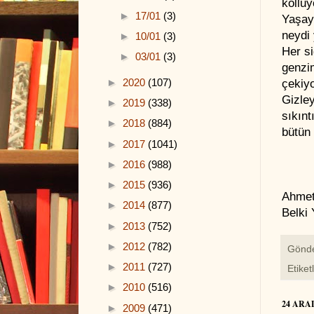
kolluy
►
17/01
(3)
Yaşay
neydi 
►
10/01
(3)
Her si
►
03/01
(3)
genzi
►
2020
(107)
çekiyo
Gizle
►
2019
(338)
sıkıntı
►
2018
(884)
bütün
►
2017
(1041)
►
2016
(988)
►
2015
(936)
Ahmet 
►
2014
(877)
Belki 
►
2013
(752)
►
2012
(782)
Gönd
►
2011
(727)
Etiket
►
2010
(516)
24 ARA
►
2009
(471)