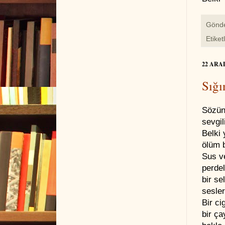
Gönd
Etiket
22 ARA
Sığı
Sözün
sevgil
Belki 
ölüm 
Sus ve
perdel
bir se
sesler
Bir ci
bir ça