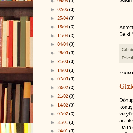
bütün 
►
09/05
(3)
►
02/05
(3)
►
25/04
(3)
►
18/04
(3)
Ahmet 
Belki 
►
11/04
(3)
►
04/04
(3)
Gönd
►
28/03
(3)
Etiket
►
21/03
(3)
►
14/03
(3)
27 ARA
►
07/03
(3)
Gizl
►
28/02
(3)
►
21/02
(3)
Dönüp 
►
14/02
(3)
konuş
►
07/02
(3)
ve yür
aralık
►
31/01
(3)
Dalıp
►
24/01
(3)