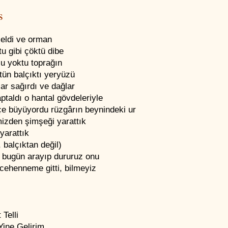
s
celdi ve orman
rtu gibi çöktü dibe
u yoktu toprağın
tün balçıktı yeryüzü
ar sağırdı ve dağlar
aptaldı o hantal gövdeleriyle
çe büyüyordu rüzgârın beynindeki ur
izden şimşeği yarattık
yarattık
, balçıktan değil)
 bugün arayıp dururuz onu
cehenneme gitti, bilmeyiz
Telli
Yine Gelirim