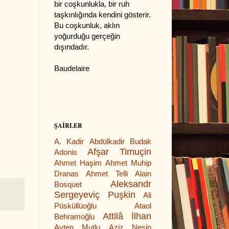
bir coşkunlukla, bir ruh
taşkınlığında kendini gösterir.
Bu coşkunluk, aklın
yoğurduğu gerçeğin
dışındadır.
Baudelaire
ŞAİRLER
A. Kadir
Abdülkadir Budak
Afşar Timuçin
Adonis
Ahmet Haşim
Ahmet Muhip
Dranas
Ahmet Telli
Alain
Aleksandr
Bosquet
Sergeyeviç Puşkin
Ali
Püsküllüoğlu
Ataol
Attilâ İlhan
Behramoğlu
Ayten Mutlu
Aziz Nesin