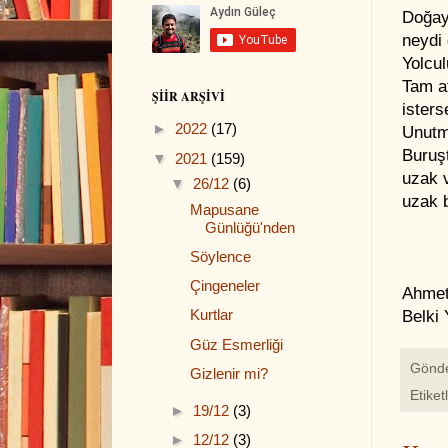
Doğay
neydi 
Yolcul
Tam at
ŞIIR ARŞIVI
isters
►
2022
(17)
Unutm
Buruşt
▼
2021
(159)
uzak v
▼
26/12
(6)
uzak b
Mapusane
Günlüğü'nden
Söylence
Çingeneler
Ahmet 
Kurtlar
Belki 
Güz Esmerliği
Gönd
Gizlenir mi?
Etiket
►
19/12
(3)
►
12/12
(3)