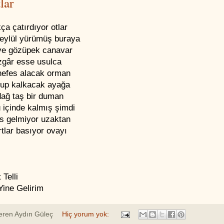
lar
ça çatırdıyor otlar
 eylül yürümüş buraya
 ve gözüpek canavar
üzgâr esse usulca
 nefes alacak orman
lup kalkacak ayağa
ağ taş bir duman
 içinde kalmış şimdi
es gelmiyor uzaktan
tlar basıyor ovayı
Telli
Yine Gelirim
eren
Aydın Güleç
Hiç yorum yok: