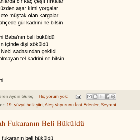
larda bir kaç çeşit fırkalar
düzden aşar kimi yorgalar
ete müştak olan kargalar
hçede gül kadrini ne bilsin
i Baba'nın beli büküldü
n içinde dişi söküldü
 Nebi sadasından çekildi
lmayan tel kadrini ne bilsin
ni
eren
Aydın Güleç
Hiç yorum yok:
ler:
19. yüzyıl halk şiiri
,
Ateş Vapurunu İcat Edenler
,
Seyrani
h Fukaranın Beli Büküldü
 fukaranın beli büküldü