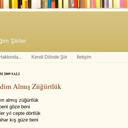
im Şiirler
 Hakkında...
Kendi Dilinde Şiir
İletişim
M 2009 SALI
dim Almış Züğürtlük
im almış züğürtlük
beni göze beni
er yıl cepte dörtlük
ahar kış güze beni