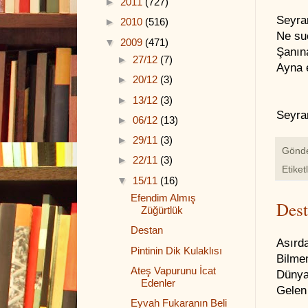
►
2011
(727)
Seyra
►
2010
(516)
Ne su
▼
2009
(471)
Şanın
►
27/12
(7)
Ayna 
►
20/12
(3)
►
13/12
(3)
Seyra
►
06/12
(13)
►
29/11
(3)
Gönd
►
22/11
(3)
Etiket
▼
15/11
(16)
Efendim Almış
Des
Züğürtlük
Destan
Asırda
Pintinin Dik Kulaklısı
Bilmem
Ateş Vapurunu İcat
Dünyay
Edenler
Gelen
Eyvah Fukaranın Beli