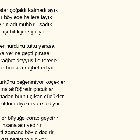
şlar çoğaldı kalmadı ayık
r böylece hallere layık
rin adı muhbir-i sadık
kişi bildiğine gidiyor
er hurdunu tuttu yarasa
a yerine geçti pırasa
rağbet deyyus ile terese
e bunlara rağbet ediyor
ürkünü beğenmiyor köçekler
na akl'öğretir çocuklar
tadan burnu çıkan cücükler
 oldum diye cık cık ediyor
ler büyüğe çorap geydirir
ı insana acı yedirir
ni zamane böyle dedirir
kişi bildiğine gidiyor