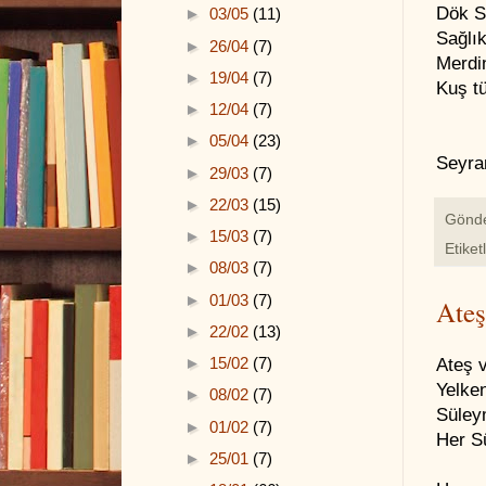
Dök S
►
03/05
(11)
Sağlık
►
26/04
(7)
Merdin
►
19/04
(7)
Kuş t
►
12/04
(7)
►
05/04
(23)
Seyra
►
29/03
(7)
►
22/03
(15)
Gönd
►
15/03
(7)
Etiket
►
08/03
(7)
►
01/03
(7)
Ateş
►
22/02
(13)
►
15/02
(7)
Ateş 
Yelken
►
08/02
(7)
Süleym
►
01/02
(7)
Her Sü
►
25/01
(7)