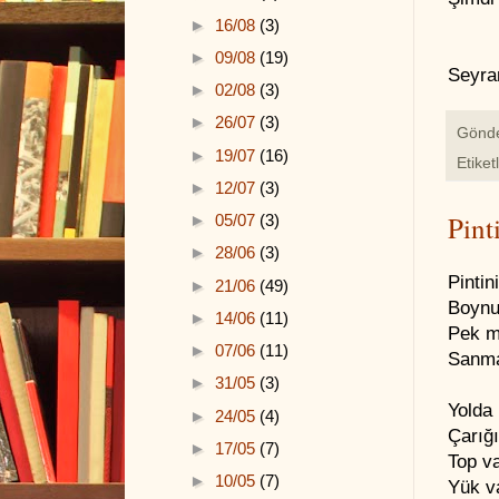
►
16/08
(3)
►
09/08
(19)
Seyra
►
02/08
(3)
►
26/07
(3)
Gönd
►
19/07
(16)
Etiket
►
12/07
(3)
Pint
►
05/07
(3)
►
28/06
(3)
Pintin
►
21/06
(49)
Boynu
►
14/06
(11)
Pek m
►
07/06
(11)
Sanma
►
31/05
(3)
Yolda 
►
24/05
(4)
Çarığ
►
17/05
(7)
Top va
►
10/05
(7)
Yük v