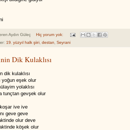
ni
eren
Aydın Güleç
Hiç yorum yok:
ler:
19. yüzyıl halk şiiri
,
destan
,
Seyrani
inin Dik Kulaklısı
in dik kulaklısı
 yoğun eşek olur
ülayim yolaklısı
 tunçtan gevşek olur
koşar ive ive
ını geve geve
ktinde olur deve
aktinde köşek olur