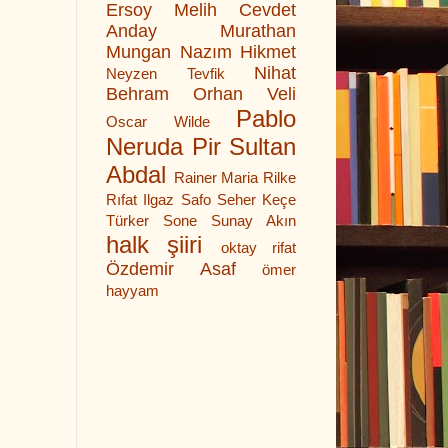
Ersoy
Melih Cevdet
Anday
Murathan
Mungan
Nazım Hikmet
Nihat
Neyzen Tevfik
Behram
Orhan Veli
Pablo
Oscar Wilde
Neruda
Pir Sultan
Abdal
Rainer Maria Rilke
Rıfat Ilgaz
Safo
Seher Keçe
Türker
Sone
Sunay Akın
halk şiiri
oktay rifat
Özdemir Asaf
ömer
hayyam