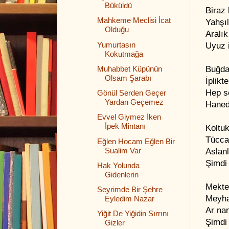
Büküldü
Biraz
Mahkeme Meclisi İcat
Yahşı
Olduğu
Aralık
Yumurtasın
Uyuz i
Kokutmağa
Buğda
Muhabbet Küpünün
Olsam Şarabı
İplikt
Hep se
Gönül Serden Geçer
Yardan Geçemez
Haned
Evvel Giymez İken
İpek Mintanı
Koltuk
Tüccar
Eğlen Hocam Eğlen Bir
Sualim Var
Aslan
Şimdi 
Hak Yolunda
Gidenlerin
Mekte
Seyrimde Bir Şehre
Meyha
Eyledim Nazar
Ar na
Yiğit De Yiğidin Sırrını
Şimdi 
Gizler