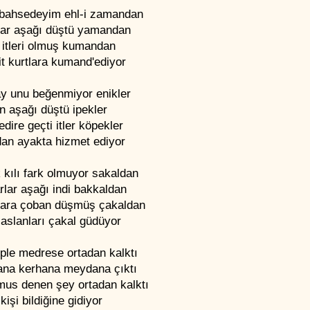
 bahsedeyim ehl-i zamandan
lar aşağı düştü yamandan
 itleri olmuş kumandan
t kurtlara kumand'ediyor
y unu beğenmiyor enikler
en aşağı düştü ipekler
dire geçti itler köpekler
an ayakta hizmet ediyor
 kılı fark olmuyor sakaldan
lar aşağı indi bakkaldan
lara çoban düşmüş çakaldan
aslanları çakal güdüyor
ple medrese ortadan kalktı
na kerhana meydana çıktı
mus denen şey ortadan kalktı
kişi bildiğine gidiyor