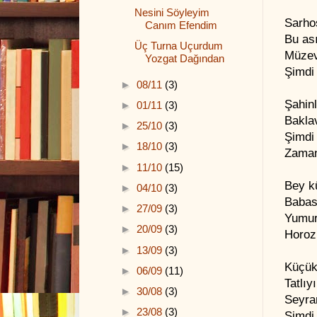
Nesini Söyleyim
Sarho
Canım Efendim
Bu ası
Üç Turna Uçurdum
Müzevi
Yozgat Dağından
Şimdi 
►
08/11
(3)
Şahinl
►
01/11
(3)
Baklav
►
25/10
(3)
Şimdi 
►
18/10
(3)
Zaman
►
11/10
(15)
Bey k
►
04/10
(3)
Babası
►
27/09
(3)
Yumur
►
20/09
(3)
Horoz
►
13/09
(3)
Küçük
►
06/09
(11)
Tatlıy
►
30/08
(3)
Seyra
►
23/08
(3)
Şimdi 