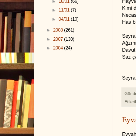
Hayvan
►
18/01
(66)
Kimi 
►
11/01
(7)
Necas
►
04/01
(10)
Has ba
►
2008
(261)
Seyran
►
2007
(130)
Ağzını
►
2004
(24)
Davut
Saz ça
Seyra
Gönd
Etiket
Eyva
Eyvah