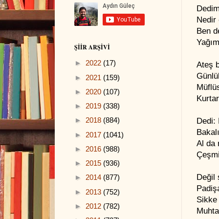
Dedim
Nedir 
Ben de
Yağım
ŞIIR ARŞIVI
►
2022
(17)
Ateş b
Günlü
►
2021
(159)
Müflü
►
2020
(107)
Kurtar
►
2019
(338)
►
2018
(884)
Dedi:
Bakal
►
2017
(1041)
Al da
►
2016
(988)
Çeşmi
►
2015
(936)
Değil 
►
2014
(877)
Padişa
►
2013
(752)
Sikke 
►
2012
(782)
Muhta