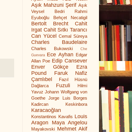
Aşık Mahzuni Şerif
Aşık
Veysel
Bedri Rahmi
Eyuboğlu
Behçet Necatigil
Bertolt Brecht
Cahit
Irgat
Cahit Sıtkı Tarancı
Can Yücel
Cemal Süreya
Charles Baudelaire
Charles Bukowski
Che
Ece Ayhan
Edgar
Guevara
Edip Cansever
Allan Poe
Enver Gökçe
Ezra
Pound
Faruk Nafiz
Çamlıbel
Fazıl Hüsnü
Fuzuli
Dağlarca
Hilmi
Yavuz
Johann Wolfgang von
Goethe
Jorge Luis Borges
Kadircan Keskinbora
Karacaoğlan
Louis
Konstantinos Kavafis
Aragon
Maya Angelou
Mehmet Akif
Mayakovski