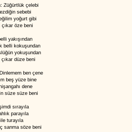
: Züğürtlük çelebi
ezdiğin sebebi
ğilim yoğurt gibi
 çıkar öze beni
elli yakışından
k belli kokuşundan
slüğün yokuşundan
 çıkar düze beni
 Dinlemem ben çene
ım beş yüze bine
 nişangahı dene
n süze süze beni
şimdi sırayıla
hlık parayıla
ile turayıla
ç sanma söze beni