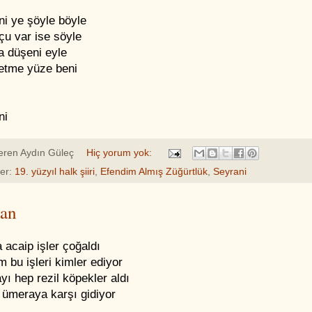
ni ye şöyle böyle
çu var ise söyle
a düşeni eyle
etme yüze beni
ni
eren
Aydın Güleç
Hiç yorum yok:
ler:
19. yüzyıl halk şiiri
,
Efendim Almış Züğürtlük
,
Seyrani
tan
 acaip işler çoğaldı
 bu işleri kimler ediyor
ı hep rezil köpekler aldı
 ümeraya karşı gidiyor