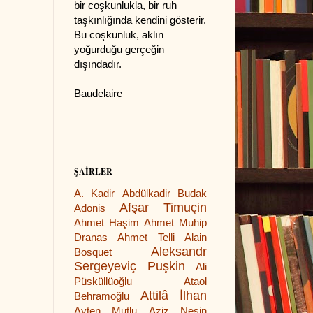
bir coşkunlukla, bir ruh
taşkınlığında kendini gösterir.
Bu coşkunluk, aklın
yoğurduğu gerçeğin
dışındadır.
Baudelaire
ŞAİRLER
A. Kadir
Abdülkadir Budak
Afşar Timuçin
Adonis
Ahmet Haşim
Ahmet Muhip
Dranas
Ahmet Telli
Alain
Aleksandr
Bosquet
Sergeyeviç Puşkin
Ali
Püsküllüoğlu
Ataol
Attilâ İlhan
Behramoğlu
Ayten Mutlu
Aziz Nesin