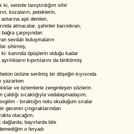
ki, seninle tanıştırdığım sihir
rın, kozaların, peteklerin,
 astarına aşk denilen,
rında atmacalar, şahinler barındıran,
n bağra çarpışından
yan sevdalı buluşmaların
bir sihirmiş,
r ki: kanında öpüşlerin olduğu kadar
 ayrılıkların kıpırtılarını da biriktirmiş
beton üstüne serilmiş bir döşeğin kıyısında
rı yazarken
lıklar ve özlemlerle zenginleşen sözlerin
n çaldığı sıcaklığıyla vedalaşmadayım,
evgilim - bıraktığın notu okuduğum sıralar
ir gecenin çıngıraklarından
zakta olacağım,
k dağlarda, bayırlarda bile
demediğim o feryadı