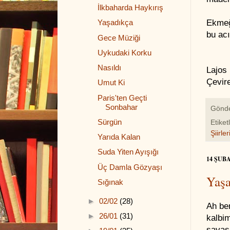
İlkbaharda Haykırış
Ekmeğ
Yaşadıkça
bu acı
Gece Müziği
Uykudaki Korku
Nasıldı
Lajos
Çevir
Umut Ki
Paris'ten Geçti
Sonbahar
Gönd
Sürgün
Etiket
Şiirler
Yarıda Kalan
Suda Yiten Ayışığı
14 ŞUB
Üç Damla Gözyaşı
Yaşa
Sığınak
►
02/02
(28)
Ah be
►
26/01
(31)
kalbi
savaş