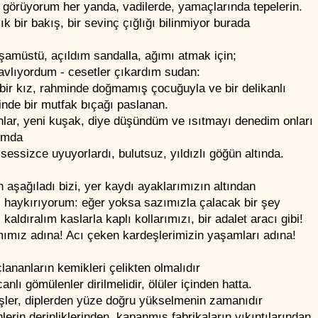
 görüyorum her yanda, vadilerde, yamaçlarında tepelerin.
ık bir bakış, bir sevinç çığlığı bilinmiyor burada
şamüstü, açıldım sandalla, ağımı atmak için;
avlıyordum - cesetler çıkardım sudan:
bir kız, rahminde doğmamış çocuğuyla ve bir delikanlı
nde bir mutfak bıçağı paslanan.
nlar, yeni kuşak, diye düşündüm ve ısıtmayı denedim onları
rımda
sessizce uyuyorlardı, bulutsuz, yıldızlı göğün altında.
aşağıladı bizi, yer kaydı ayaklarımızın altından
, haykırıyorum: eğer yoksa sazımızla çalacak bir şey
 kaldıralım kaslarla kaplı kollarımızı, bir adalet aracı gibi!
ımız adına! Acı çeken kardeşlerimizin yaşamları adına!
lananların kemikleri çelikten olmalıdır
canlı gömülenler dirilmelidir, ölüler içinden hatta.
şler, diplerden yüze doğru yükselmenin zamanıdır
erin derinliklerinden, kapanmış fabrikaların yıkıntılarından.