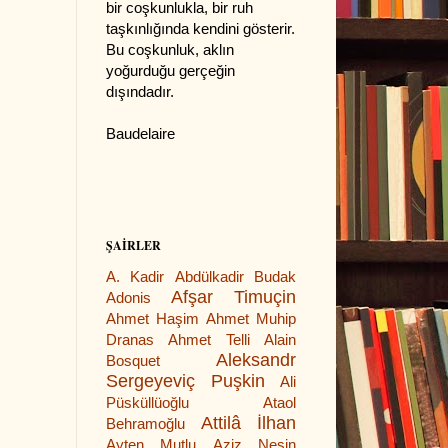
bir coşkunlukla, bir ruh
taşkınlığında kendini gösterir.
Bu coşkunluk, aklın
yoğurduğu gerçeğin
dışındadır.
Baudelaire
ŞAİRLER
A. Kadir
Abdülkadir Budak
Afşar Timuçin
Adonis
Ahmet Haşim
Ahmet Muhip
Dranas
Ahmet Telli
Alain
Aleksandr
Bosquet
Sergeyeviç Puşkin
Ali
Püsküllüoğlu
Ataol
Attilâ İlhan
Behramoğlu
Ayten Mutlu
Aziz Nesin