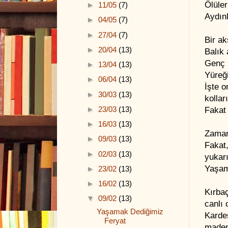
Ölüler
►
11/05
(7)
Aydınl
►
04/05
(7)
►
27/04
(7)
Bir ak
►
20/04
(13)
Balık 
Genç 
►
13/04
(13)
Yüreği
►
06/04
(13)
İşte o
►
30/03
(13)
kolla
►
23/03
(13)
Fakat 
►
16/03
(13)
Zaman 
►
09/03
(13)
Fakat
►
02/03
(13)
yukarı
Yaşam
►
23/02
(13)
►
16/02
(13)
Kırbaç
▼
09/02
(13)
canlı 
Yaşamak Dediğimiz
Karde
Feryat
madenl