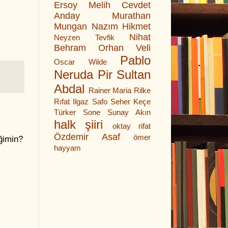
Ersoy
Melih Cevdet
Anday
Murathan
Mungan
Nazım Hikmet
Nihat
Neyzen Tevfik
Behram
Orhan Veli
Pablo
Oscar Wilde
Neruda
Pir Sultan
Abdal
Rainer Maria Rilke
Rıfat Ilgaz
Safo
Seher Keçe
Türker
Sone
Sunay Akın
halk şiiri
oktay rifat
Özdemir Asaf
ömer
ğimin?
hayyam