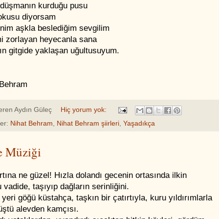
i düşmanın kurduğu pusu
okusu diyorsam
enim aşkla beslediğim sevgilim
mi zorlayan heyecanla sana
ın gitgide yaklaşan uğultusuyum.
 Behram
eren
Aydın Güleç
Hiç yorum yok:
ler:
Nihat Behram
,
Nihat Behram şiirleri
,
Yaşadıkça
e Müziği
rtına ne güzel! Hızla dolandı gecenin ortasında ilkin
 vadide, taşıyıp dağların serinliğini.
 yeri göğü küstahça, taşkın bir çatırtıyla, kuru yıldırımlarla
üştü alevden kamçısı.