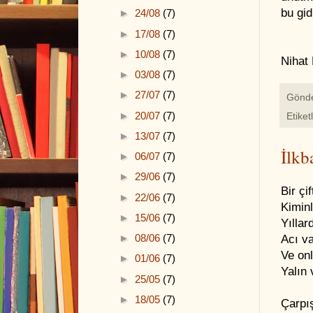
bu gid
►
24/08
(7)
►
17/08
(7)
►
10/08
(7)
Nihat
►
03/08
(7)
►
27/07
(7)
Gönd
►
20/07
(7)
Etiket
►
13/07
(7)
İlkb
►
06/07
(7)
►
29/06
(7)
Bir ç
►
22/06
(7)
Kimin
►
15/06
(7)
Yıllar
►
08/06
(7)
Acı va
Ve on
►
01/06
(7)
Yalın 
►
25/05
(7)
►
18/05
(7)
Çarpı