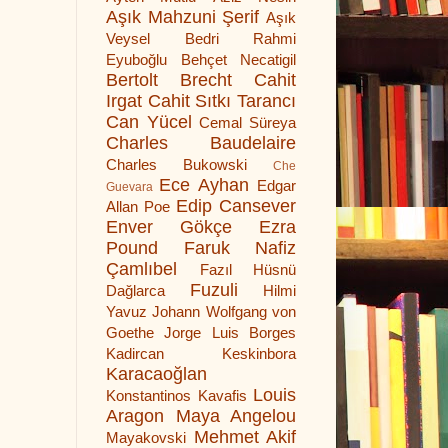
Aşık Mahzuni Şerif
Aşık
Veysel
Bedri Rahmi
Eyuboğlu
Behçet Necatigil
Bertolt Brecht
Cahit
Irgat
Cahit Sıtkı Tarancı
Can Yücel
Cemal Süreya
Charles Baudelaire
Charles Bukowski
Che
Ece Ayhan
Edgar
Guevara
Edip Cansever
Allan Poe
Enver Gökçe
Ezra
Pound
Faruk Nafiz
Çamlıbel
Fazıl Hüsnü
Fuzuli
Dağlarca
Hilmi
Yavuz
Johann Wolfgang von
Goethe
Jorge Luis Borges
Kadircan Keskinbora
Karacaoğlan
Louis
Konstantinos Kavafis
Aragon
Maya Angelou
Mehmet Akif
Mayakovski