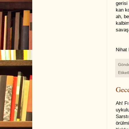
geris
kan k
ah, b
kalbi
savaş
Nihat
Gönd
Etiket
Gec
Ah! Fı
uykulu
Sarstı
örülm