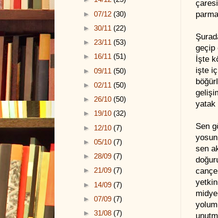
çares
►
07/12
(30)
parma
►
30/11
(22)
Şurad
►
23/11
(53)
geçip 
►
16/11
(51)
İşte k
işte i
►
09/11
(50)
böğürl
►
02/11
(50)
gelişi
►
26/10
(50)
yatak
►
19/10
(32)
Sen gö
►
12/10
(7)
yosunl
►
05/10
(7)
sen ak
►
28/09
(7)
doğuru
►
21/09
(7)
cançek
yetkin
►
14/09
(7)
midyel
►
07/09
(7)
yolum
►
31/08
(7)
unutm