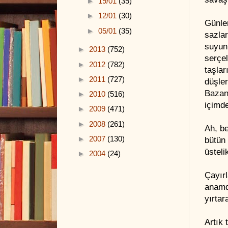
►
19/01
(35)
►
12/01
(30)
Günle
►
05/01
(35)
sazlar
suyun 
►
2013
(752)
serçel
►
2012
(782)
taşlar
►
2011
(727)
düşler
Bazan
►
2010
(516)
içimde
►
2009
(471)
►
2008
(261)
Ah, b
►
2007
(130)
bütün 
üstel
►
2004
(24)
Çayırl
anamd
yırtar
Artık 