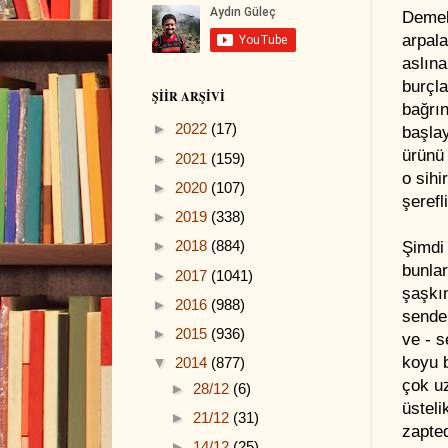
Demek 
arpala
aslına
burçla
ŞIIR ARŞIVI
bağrı
►
2022
(17)
başla
ürünü 
►
2021
(159)
o sihi
►
2020
(107)
şerefli
►
2019
(338)
►
2018
(884)
Şimdi 
bunla
►
2017
(1041)
şaşkın
►
2016
(988)
sende
►
2015
(936)
ve - s
koyu b
▼
2014
(877)
çok u
►
28/12
(6)
üsteli
►
21/12
(31)
zapte
►
14/12
(25)