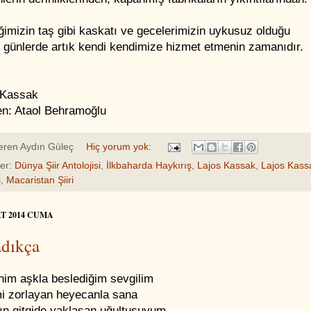
imizin taş gibi kaskatı ve gecelerimizin uykusuz olduğu
 günlerde artık kendi kendimize hizmet etmenin zamanıdır.
 Kassak
en: Ataol Behramoğlu
eren
Aydın Güleç
Hiç yorum yok:
ler:
Dünya Şiir Antolojisi
,
İlkbaharda Haykırış
,
Lajos Kassak
,
Lajos Kass
i
,
Macaristan Şiiri
AT 2014 CUMA
dıkça
nim aşkla beslediğim sevgilim
mi zorlayan heyecanla sana
ın gitgide yaklaşan uğultusuyum