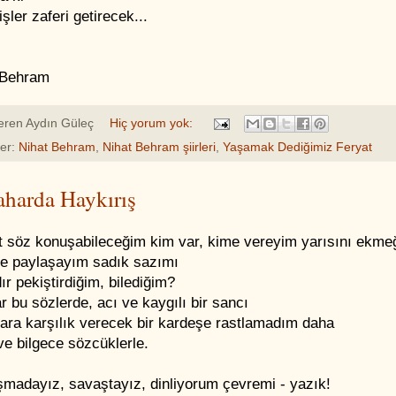
işler zaferi getirecek...
 Behram
eren
Aydın Güleç
Hiç yorum yok:
ler:
Nihat Behram
,
Nihat Behram şiirleri
,
Yaşamak Dediğimiz Feryat
aharda Haykırış
ift söz konuşabileceğim kim var, kime vereyim yarısını ekme
le paylaşayım sadık sazımı
dır pekiştirdiğim, bilediğim?
r bu sözlerde, acı ve kaygılı bir sancı
lara karşılık verecek bir kardeşe rastlamadım daha
ve bilgece sözcüklerle.
şmadayız, savaştayız, dinliyorum çevremi - yazık!