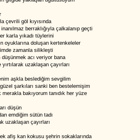
r
la çevrili göl kıyısında
inanılmaz berraklığıyla çalkalanıp geçti
er karla yıkadı tüylerini
ın oyuklarına doluşan kertenkeleler
imde zamanla silikleşti
 düşünmek acı veriyor bana
 yırtılarak uzaklaşan çayırları
enim aşkla beslediğim sevgilim
güzel şarkıları sanki ben bestelemişim
ik merakla bakıyorum tanıdık her yüze
arı düşün
an emdiğim sütün tadı
ak uzaklaşan çayırları
tek afiş kan kokusu şehrin sokaklarında