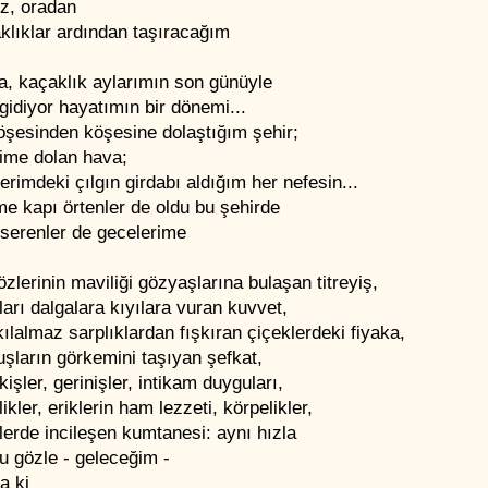
iz, oradan
klıklar ardından taşıracağım
a, kaçaklık aylarımın son günüyle
gidiyor hayatımın bir dönemi...
öşesinden köşesine dolaştığım şehir;
çime dolan hava;
erimdeki çılgın girdabı aldığım her nefesin...
me kapı örtenler de oldu bu şehirde
 serenler de gecelerime
zlerinin maviliği gözyaşlarına bulaşan titreyiş,
arı dalgalara kıyılara vuran kuvvet,
ılalmaz sarplıklardan fışkıran çiçeklerdeki fiyaka,
şların görkemini taşıyan şefkat,
işler, gerinişler, intikam duyguları,
likler, eriklerin ham lezzeti, körpelikler,
erde incileşen kumtanesi: aynı hızla
u gözle - geleceğim -
a ki