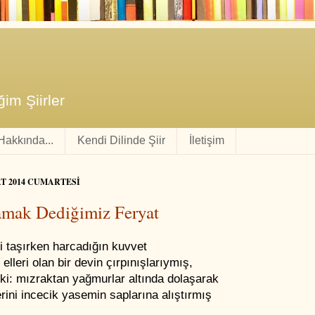
im Şiirler
 Hakkında...
Kendi Dilinde Şiir
İletişim
AT 2014 CUMARTESI
mak Dediğimiz Feryat
i taşırken harcadığın kuvvet
 elleri olan bir devin çırpınışlarıymış,
ki: mızraktan yağmurlar altında dolaşarak
erini incecik yasemin saplarına alıştırmış