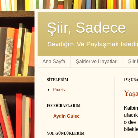
Şiir, Sadece
Sevdiğim Ve Paylaşmak İstediğ
Ana Sayfa
Şairler ve Hayatları
Şiir
SITELERIM
15 ŞUB
Pixels
Yaşa
FOTOĞRAFLARIM
Kalbin
ufacık
Aydin Gulec
o dev 
bilekl
YOL GÜNLÜKLERIM