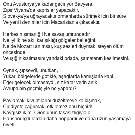
Onu Avusturya'ya kadar geçiriyor Bavyera,
Zıpır Viyana'da kaprisler yapacaktır,
Slovakya'ya uğrayacaktır ormanlarda sürtmek için bir süre
Ve yeni izlenimler için Macaristan'a çıkacaktır.
Herkesin şımartığı! Ne savaş umrundadır
Ne iyilik ne akıl karışıklığı gölgeler belleğini,
Ne de Mozart'ı anımsar, kuş sesleri duymak isteyen ölüm
öncesinde
Ve ışığın kısılmasını yandaki odada, şamatanın kesilmesini.
Oynak, şıpsevdi, unutkan,
Yukarı bölgelerde gotikle, aşağlarda kamışlarla kaplı,
Eğer gelecek olmasaydı, siz karar verin artık
Avrupa'nın geçmişiyle ne yapardı?
Paylamak, kıvrıntılarını düzeltmeye kalkışmak,
Ciddiyete çağırmak- etkilemez onu hiçbiri!
Kaygısızlık mı? Gönlünün tasasızlığıyla o
Habsbourg'lulardan daha hoppadır ve daha uzun yaşamaya
niyetli.