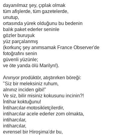
dayanılmaz şey, çıplak olmak
tüm afişlerde, tüm gazetelerde,
unutup,
ortasında yürek olduğunu bu bedenin
balık paket ederler seninle
gözler buruşuk
yüz parçalanmış
(korkunç şey anımsamak France Observer'de
fotoğrafını senin
güvenli yüzünle;
ve öte yanda ölü Marilyn!).
Anırıyor prodüktör, atıştırırken böreği:
"Siz bir meleksiniz ruhum,
alnınız inciden gibi!"
Ve siz, bilir misiniz kokusunu incinin?!
İntihar koktuğunu!
İntiharcılar-motosikletçilerdir,
intiharcılar acele ederler zom olmakta,
intiharcılar,
intiharcılar,
evrensel bir Hiroşima'dır bu,