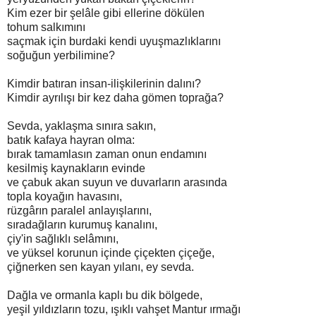
Kim ezer bir şelâle gibi ellerine dökülen
tohum salkımını
saçmak için burdaki kendi uyuşmazlıklarını
soğuğun yerbilimine?
Kimdir batıran insan-ilişkilerinin dalını?
Kimdir ayrılışı bir kez daha gömen toprağa?
Sevda, yaklaşma sınıra sakın,
batık kafaya hayran olma:
bırak tamamlasın zaman onun endamını
kesilmiş kaynakların evinde
ve çabuk akan suyun ve duvarların arasında
topla koyağın havasını,
rüzgârın paralel anlayışlarını,
sıradağların kurumuş kanalını,
çiy'in sağlıklı selâmını,
ve yüksel korunun içinde çiçekten çiçeğe,
çiğnerken sen kayan yılanı, ey sevda.
Dağla ve ormanla kaplı bu dik bölgede,
yeşil yıldızların tozu, ışıklı vahşet Mantur ırmağı