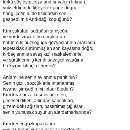
türkü söyleyip cezalandırır yalçın fırtınan,
yükseldiğinde titreyerek göğe doğru,
hangi çetin dilde fısıldarsın sen
gaspedilmiş And-dağı köpüğünü?
Kim yakaladı soğuğun şimşeğini
ve vurdu zincire bu doruklarda
bölünmüş buzsoğuğu gözyaşlarının arasında,
tepetaklak sürünmüş en son kayasına doğru
kırbaçlanmış savaş kızılı taşkalemlerle,
ve sürüklenmiş kendi savaşçıl yatağına
bu kızgın kılınçta titremiş?
Anlamı ne senin avlanmış parıltının?
Senin gizli, sözcüklerle imarlanmış
isyancı şimşeğin mi fırladı öteden?
Kim kırar buza kesmiş heceleri,
gecesel dilleri, altından sancakları,
gizem-dolu ağızları, bastırılmış çığlıkları
senin yumuşak suyunun atardamarlarında?
Kim keser gözkapaklarını
yeryüzünden yukarı bakan çiçeklerin?