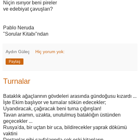
Niçin ısırıyor beni pireler
ve edebiyat çavuşları?
Pablo Neruda
"Sorular Kitabı"ndan
Aydın Güleç
Hiç yorum yok:
Paylaş
Turnalar
Bataklık ağaçlarının gövdeleri arasında gündoğusu kızardı ...
İşte Ekim başlıyor ve turnalar sökün edecekler;
Uyandıracak, çağıracak beni turna çığırışları!
Tavan aramın, uzakta, unutulmuş bataklığın üstünden
geçecekler ...
Rusya'da, bir uçtan bir uca, bildirecekler yaprak dökümü
vaktini
Destanlar gibi sayfalarında çok eski kitapların.