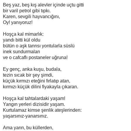
Beş yaz, beş kış alevler içinde uçtu gitti
bir varil petrol gibi tıpkı.
Karen, sevgili hayvancığını,
Oy! yanıyoruz!
Hoşça kal mimarlık:
yandı bitti kül oldu
bütün o aşk tanrısı yontularla süslü
inek sundurmaları
ve o cafcaflı postaneler uğruna!
Ey genç, anka kuşu, budala,
tezin sıcak bir şey şimdi,
küçük kırmızı eteğini fırlatıp atan,
kırmızı küçük dilini fiyakayla çıkaran.
Hoşça kal tahtalardaki yaşam!
Yangın yerleri dizisidir yaşam.
Kurtulamaz kimse şenlik ateşlerinden:
yaşarsınız-yanarsınız.
Ama yarın, bu küllerden,