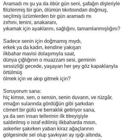
Aramadı mı şu ya da öbür gün seni, şafağın dişleriyle
filizlenmiş bir gün, ölümün tıkırtısından doğmuş,
seçilmiş üzümlerden bir gün aramadı mı
zırhını, tenini, anakaranı,
yıkamak için ayaklarını, sağlığını, tamamlanmışlığını?
Sadece senin için doğmamış mıydı,
erkek ya da kadın, kendine yakışan
ilkbahar mavisi dolaşımıyla saat,
dünya çığlığının o muazzam sesi, geminin
sessizliği gecede, yaşayan her şey göz kapaklarıyla
örtülmüş
ölmek için ve akıp gitmek için?
Soruyorum sana:
hiç kimse, sen, o sensin, senin duvarın, ve rüzgâr,
ırmağın sularında gördüğün gibi şarkıdan
cömert bir gülü ve berraklık getiriyor sana,
ya da sen insan tellerinin ilk titreyişiyle
saldırılmış o israf edilmiş ilkbaharda mısın,
askerler şakırken yaban kiraz ağaçlarının
gölgesinde sel olup şavkıyan ay ışığı altında,