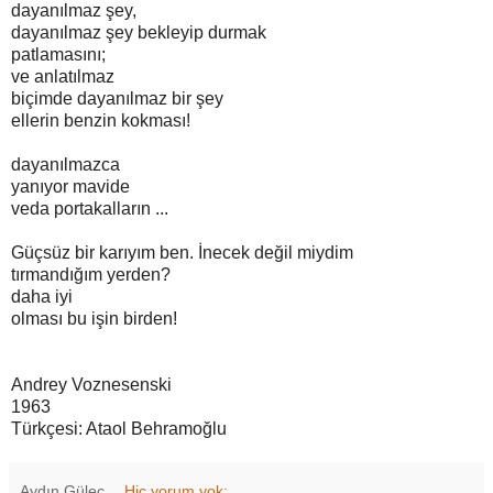
dayanılmaz şey,
dayanılmaz şey bekleyip durmak
patlamasını;
ve anlatılmaz
biçimde dayanılmaz bir şey
ellerin benzin kokması!
dayanılmazca
yanıyor mavide
veda portakalların ...
Güçsüz bir karıyım ben. İnecek değil miydim
tırmandığım yerden?
daha iyi
olması bu işin birden!
Andrey Voznesenski
1963
Türkçesi: Ataol Behramoğlu
Aydın Güleç
Hiç yorum yok: