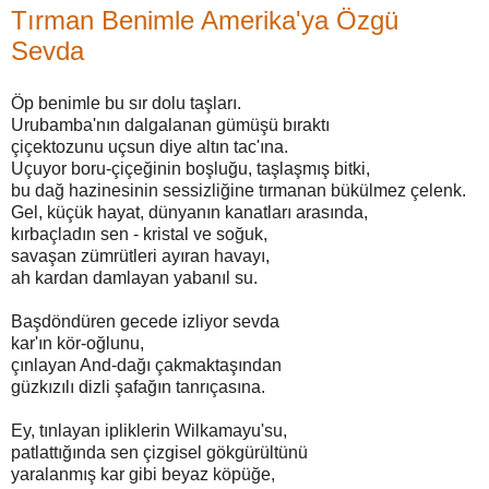
Tırman Benimle Amerika'ya Özgü
Sevda
Öp benimle bu sır dolu taşları.
Urubamba'nın dalgalanan gümüşü bıraktı
çiçektozunu uçsun diye altın tac'ına.
Uçuyor boru-çiçeğinin boşluğu, taşlaşmış bitki,
bu dağ hazinesinin sessizliğine tırmanan bükülmez çelenk.
Gel, küçük hayat, dünyanın kanatları arasında,
kırbaçladın sen - kristal ve soğuk,
savaşan zümrütleri ayıran havayı,
ah kardan damlayan yabanıl su.
Başdöndüren gecede izliyor sevda
kar'ın kör-oğlunu,
çınlayan And-dağı çakmaktaşından
güzkızılı dizli şafağın tanrıçasına.
Ey, tınlayan ipliklerin Wilkamayu'su,
patlattığında sen çizgisel gökgürültünü
yaralanmış kar gibi beyaz köpüğe,