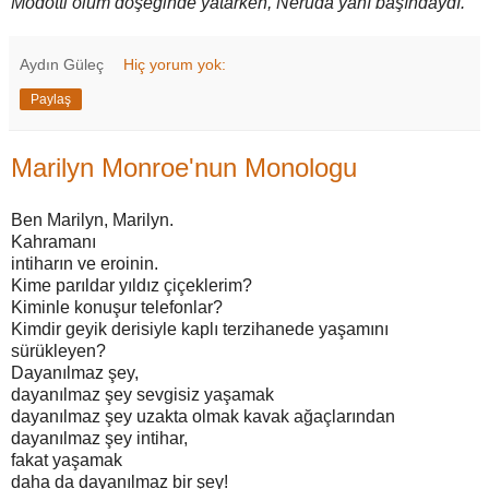
Modotti ölüm döşeğinde yatarken, Neruda yanı başındaydı.
Aydın Güleç
Hiç yorum yok:
Paylaş
Marilyn Monroe'nun Monologu
Ben Marilyn, Marilyn.
Kahramanı
intiharın ve eroinin.
Kime parıldar yıldız çiçeklerim?
Kiminle konuşur telefonlar?
Kimdir geyik derisiyle kaplı terzihanede yaşamını
sürükleyen?
Dayanılmaz şey,
dayanılmaz şey sevgisiz yaşamak
dayanılmaz şey uzakta olmak kavak ağaçlarından
dayanılmaz şey intihar,
fakat yaşamak
daha da dayanılmaz bir şey!