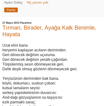
Aydın Güleç
Hiç yorum yok:
Paylaş
27 Mayıs 2013 Pazartesi
Tırman, Birader, Ayağa Kalk Benimle,
Hayata
Uzat elini bana
heryerini kaplayan acıların derininden.
Geri dönecek değilsin uçuruma.
Geri dönecek değilsin yeraltı-çağından.
Törpülenmiş sesin dönmeyecek geri.
Delik deşik olmuş gözlerin dönmeyecek geri.
Yeryüzünün derininden bak bana,
köylü, dokumacı, suskun çoban:
kutsal lamaların seyisi:
serkeş yapıiskelesinin duvarcısı:
And-dağı gözyaşlarının su-taşıyıcısı:
ezik parmaklı saraç: