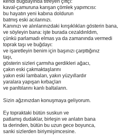
kendi buğdayında titreyen çiftçi:
kaval-çamuruna karışan çömlek yapımcısı:
bu hayatın yeni kabına doldurun
batmış eski acılarınızı.
Kanınızı ve alınlarınızdaki kırışıklıkları gösterin bana,
ve söyleyin bana: işte burada cezaldırıldım,
çünkü parlamadı elmas ya da zamanında vermedi
toprak taşı ve buğdayı:
ve işaretleyin benim için başınızı çarpttığınız
taşı,
gösterin sizleri çarmıha gerdikleri ağacı,
çakın eski çakmaktaşlarını
yakın eski lambaları, yakın yüzyıllardır
yaralara yapışan kırbaçları
ve parıltılarını kanlı baltaların.
Sizin ağzınızdan konuşmaya geliyorum.
Ey topraktaki bütün suskun ve
patlamış dudaklar, birleşin ve anlatın bana
ta derinden, bütün bu uzun gece boyunca,
sanki sizlerden biriymişimcesine.