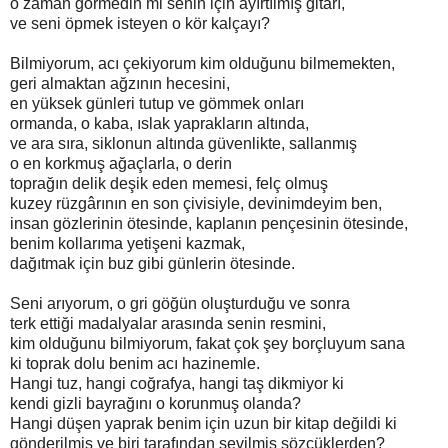
o zaman görmedin mi senin için ayırtılmış gitarı,
ve seni öpmek isteyen o kör kalçayı?
Bilmiyorum, acı çekiyorum kim olduğunu bilmemekten,
geri almaktan ağzının hecesini,
en yüksek günleri tutup ve gömmek onları
ormanda, o kaba, ıslak yaprakların altında,
ve ara sıra, siklonun altında güvenlikte, sallanmış
o en korkmuş ağaçlarla, o derin
toprağın delik deşik eden memesi, felç olmuş
kuzey rüzgârının en son çivisiyle, devinimdeyim ben,
insan gözlerinin ötesinde, kaplanın pençesinin ötesinde,
benim kollarıma yetişeni kazmak,
dağıtmak için buz gibi günlerin ötesinde.
Seni arıyorum, o gri göğün oluşturduğu ve sonra
terk ettiği madalyalar arasında senin resmini,
kim olduğunu bilmiyorum, fakat çok şey borçluyum sana
ki toprak dolu benim acı hazinemle.
Hangi tuz, hangi coğrafya, hangi taş dikmiyor ki
kendi gizli bayrağını o korunmuş olanda?
Hangi düşen yaprak benim için uzun bir kitap değildi ki
gönderilmiş ve biri tarafından sevilmiş sözcüklerden?