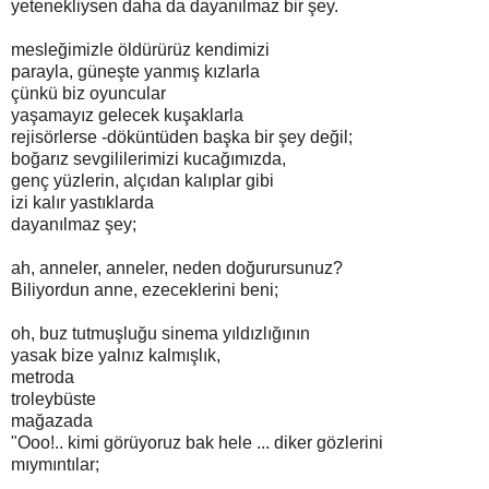
yetenekliysen daha da dayanılmaz bir şey.
mesleğimizle öldürürüz kendimizi
parayla, güneşte yanmış kızlarla
çünkü biz oyuncular
yaşamayız gelecek kuşaklarla
rejisörlerse -döküntüden başka bir şey değil;
boğarız sevgililerimizi kucağımızda,
genç yüzlerin, alçıdan kalıplar gibi
izi kalır yastıklarda
dayanılmaz şey;
ah, anneler, anneler, neden doğurursunuz?
Biliyordun anne, ezeceklerini beni;
oh, buz tutmuşluğu sinema yıldızlığının
yasak bize yalnız kalmışlık,
metroda
troleybüste
mağazada
"Ooo!.. kimi görüyoruz bak hele ... diker gözlerini
mıymıntılar;