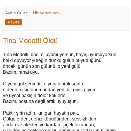
Aydın Güleç
Hiç yorum yok:
Paylaş
Tina Modotti Öldü
Tina Modotti, bacım, uyumuyorsun, hayır, uyumuyorsun,
belki duyuyor yüreğin dünkü gülün büyüdüğünü,
önceki günün son gülünü, o yeni gülü.
Bacım, rahat uyu.
O yeni gül senindir, o yeni toprak senin:
o derin mısır tohumundan yeni bir giysi giydin
ve uysal bakışın dolar köklerle.
Bacım, boşuna değil artık uyuyuşun.
Paktır şirin adın, kırılgan hayatın pak.
Gölgelerden, deniz köpüğünden, sessizlikten,
arıdan ve ateşten ve kardan, çiçek tozundan,
çizgiden ve çelikten oluştu demir gibi sert narin biçimin.