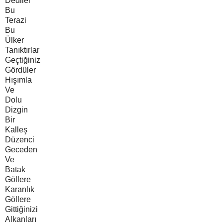
Dediler
Bu
Terazi
Bu
Ülker
Tanıktırlar
Geçtiğiniz
Gördüler
Hışımla
Ve
Dolu
Dizgin
Bir
Kalleş
Düzenci
Geceden
Ve
Batak
Göllere
Karanlık
Göllere
Gittiğinizi
Alkanları