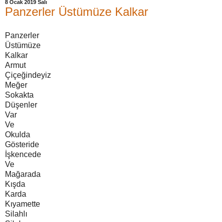
8 Ocak 2019 Salı
Panzerler Üstümüze Kalkar
Panzerler
Üstümüze
Kalkar
Armut
Çiçeğindeyiz
Meğer
Sokakta
Düşenler
Var
Ve
Okulda
Gösteride
İşkencede
Ve
Mağarada
Kışda
Karda
Kıyamette
Silahlı