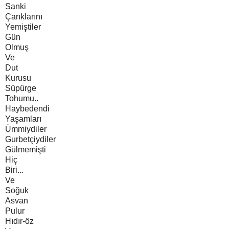
Sanki
Çarıklarını
Yemiştiler
Gün
Olmuş
Ve
Dut
Kurusu
Süpürge
Tohumu..
Haybedendi
Yaşamları
Ümmiydiler
Gurbetçiydiler
Gülmemişti
Hiç
Biri...
Ve
Soğuk
Asvan
Pulur
Hıdır-öz