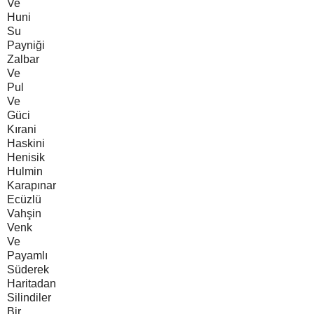
Ve
Huni
Su
Payniği
Zalbar
Ve
Pul
Ve
Güci
Kırani
Haskini
Henisik
Hulmin
Karapınar
Ecüzlü
Vahşin
Venk
Ve
Payamlı
Süderek
Haritadan
Silindiler
Bir