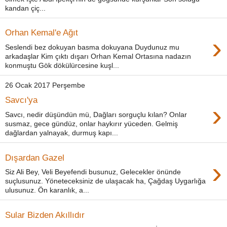
kandan çiç...
Orhan Kemal'e Ağıt
›
Seslendi bez dokuyan basma dokuyana Duydunuz mu
arkadaşlar Kim çıktı dışarı Orhan Kemal Ortasına nadazın
konmuştu Gök dökülürcesine kuşl...
26 Ocak 2017 Perşembe
Savcı'ya
›
Savcı, nedir düşündün mü, Dağları sorguçlu kılan? Onlar
susmaz, gece gündüz, onlar haykırır yüceden. Gelmiş
dağlardan yalnayak, durmuş kapı...
Dışardan Gazel
›
Siz Ali Bey, Veli Beyefendi busunuz, Gelecekler önünde
suçlusunuz. Yöneteceksiniz de ulaşacak ha, Çağdaş Uygarlığa
ulusunuz. Ön karanlık, a...
Sular Bizden Akıllıdır