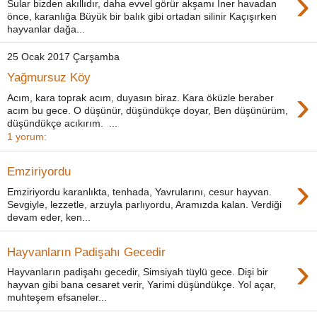
›
Sular bizden akıllıdır, daha evvel görür akşamı İner havadan
önce, karanlığa Büyük bir balık gibi ortadan silinir Kaçışırken
hayvanlar dağa...
25 Ocak 2017 Çarşamba
Yağmursuz Köy
›
Acım, kara toprak acım, duyasın biraz. Kara öküzle beraber
acım bu gece. O düşünür, düşündükçe doyar, Ben düşünürüm,
düşündükçe acıkırım. ...
1 yorum:
Emziriyordu
›
Emziriyordu karanlıkta, tenhada, Yavrularını, cesur hayvan.
Sevgiyle, lezzetle, arzuyla parlıyordu, Aramızda kalan. Verdiği
devam eder, ken...
Hayvanların Padişahı Gecedir
›
Hayvanların padişahı gecedir, Simsiyah tüylü gece. Dişi bir
hayvan gibi bana cesaret verir, Yarimi düşündükçe. Yol açar,
muhteşem efsaneler...