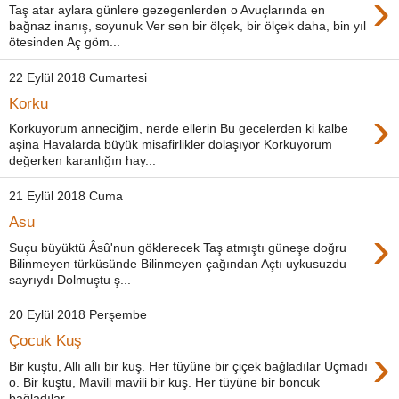
›
Taş atar aylara günlere gezegenlerden o Avuçlarında en
bağnaz inanış, soyunuk Ver sen bir ölçek, bir ölçek daha, bin yıl
ötesinden Aç göm...
22 Eylül 2018 Cumartesi
Korku
›
Korkuyorum anneciğim, nerde ellerin Bu gecelerden ki kalbe
aşina Havalarda büyük misafirlikler dolaşıyor Korkuyorum
değerken karanlığın hay...
21 Eylül 2018 Cuma
Asu
›
Suçu büyüktü Âsû'nun göklerecek Taş atmıştı güneşe doğru
Bilinmeyen türküsünde Bilinmeyen çağından Açtı uykusuzdu
sayrıydı Dolmuştu ş...
20 Eylül 2018 Perşembe
Çocuk Kuş
›
Bir kuştu, Allı allı bir kuş. Her tüyüne bir çiçek bağladılar Uçmadı
o. Bir kuştu, Mavili mavili bir kuş. Her tüyüne bir boncuk
bağladılar ...