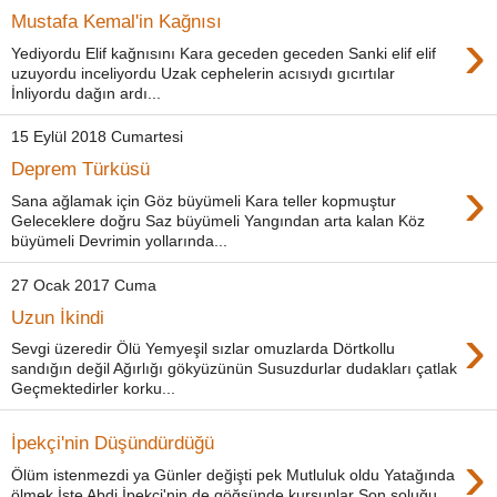
Mustafa Kemal'in Kağnısı
›
Yediyordu Elif kağnısını Kara geceden geceden Sanki elif elif
uzuyordu inceliyordu Uzak cephelerin acısıydı gıcırtılar
İnliyordu dağın ardı...
15 Eylül 2018 Cumartesi
Deprem Türküsü
›
Sana ağlamak için Göz büyümeli Kara teller kopmuştur
Geleceklere doğru Saz büyümeli Yangından arta kalan Köz
büyümeli Devrimin yollarında...
27 Ocak 2017 Cuma
Uzun İkindi
›
Sevgi üzeredir Ölü Yemyeşil sızlar omuzlarda Dörtkollu
sandığın değil Ağırlığı gökyüzünün Susuzdurlar dudakları çatlak
Geçmektedirler korku...
İpekçi'nin Düşündürdüğü
›
Ölüm istenmezdi ya Günler değişti pek Mutluluk oldu Yatağında
ölmek İşte Abdi İpekçi'nin de göğsünde kurşunlar Son soluğu