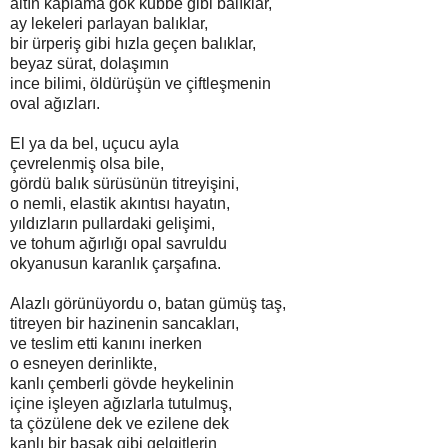
altın kaplama gök kubbe gibi balıklar,
ay lekeleri parlayan balıklar,
bir ürperiş gibi hızla geçen balıklar,
beyaz sürat, dolaşımın
ince bilimi, öldürüşün ve çiftleşmenin
oval ağızları.
El ya da bel, uçucu ayla
çevrelenmiş olsa bile,
gördü balık sürüsünün titreyişini,
o nemli, elastik akıntısı hayatın,
yıldızların pullardaki gelişimi,
ve tohum ağırlığı opal savruldu
okyanusun karanlık çarşafına.
Alazlı görünüyordu o, batan gümüş taş,
titreyen bir hazinenin sancakları,
ve teslim etti kanını inerken
o esneyen derinlikte,
kanlı çemberli gövde heykelinin
içine işleyen ağızlarla tutulmuş,
ta çözülene dek ve ezilene dek
kanlı bir başak gibi gelgitlerin