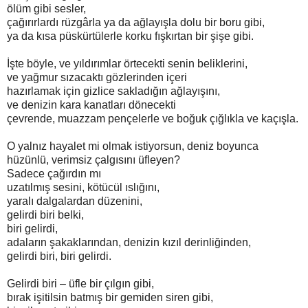
ölüm gibi sesler,
çağırırlardı rüzgârla ya da ağlayışla dolu bir boru gibi,
ya da kısa püskürtülerle korku fışkırtan bir şişe gibi.
İşte böyle, ve yıldırımlar örtecekti senin beliklerini,
ve yağmur sızacaktı gözlerinden içeri
hazırlamak için gizlice sakladığın ağlayışını,
ve denizin kara kanatları dönecekti
çevrende, muazzam pençelerle ve boğuk çığlıkla ve kaçışla.
O yalnız hayalet mi olmak istiyorsun, deniz boyunca
hüzünlü, verimsiz çalgısını üfleyen?
Sadece çağırdın mı
uzatılmış sesini, kötücül ıslığını,
yaralı dalgalardan düzenini,
gelirdi biri belki,
biri gelirdi,
adaların şakaklarından, denizin kızıl derinliğinden,
gelirdi biri, biri gelirdi.
Gelirdi biri – üfle bir çılgın gibi,
bırak işitilsin batmış bir gemiden siren gibi,