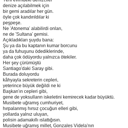
denize açılabilmek için
bir gemi aradılar her gün.
öyle çok kandırıldılar ki
peşpeşe.
Ne 'Atonema' alabilirdi onları,
ne de 'Sultana' gemisi.
Açıkladıkları şuydu bana:
Şu ya da bu kaptanın kumar borcunu
ya da fuhuşunu ödediklerinde,
daha çok ödüyordu yalnızca ötekiler.
Her şey çürümüştü
Santiago'daki Saray gibi.
Burada doluyordu
kâhyayla sekreterin cepleri,
yeterince büyük değildi ne ki
Başkan'ın cepleri gibi,
gene de yoksulların iskeletini kemirecek kadar büyüktü.
Musibete uğramış cumhuriyet,
hırpalanmış hırsız çocuğun elleri gibi,
yollarda yalnız uluyan,
polisin adamakıllı ıslattığısın.
Musibete uğramış millet, Gonzales Videla'nın