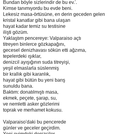
Bundan böyle sizlerindir de bu ev.'.
Kimse tanımıyordu bu evde beni.
Lekesiz masa-örtüsüne, en derin geceden gelen
kristal kanatlar gibi bana ulaşan
hayat kadar temiz su testisine
ilişti gözüm.
Yaklaştım pencereye: Valparaiso açtı
titreyen binlerce gözkapağını,
gecesel denizhavası sökün etti ağzıma,
tepelerdeki ışıklar,
denizcil ayışığının suda titreyişi,
yeşil elmaslarla süslenmiş
bir krallık gibi karanlık,
hayat gibi bütün bu yeni barış
sunuldu bana.
Baktım: donatılmıştı masa,
ekmek, peçete, şarap, su,
ve nemletti asker gözlerimi
toprak ve merhamet kokusu.
Valparaiso'daki bu pencerede
günler ve geceler geçirdim.
Yeni evimdeki denizciler