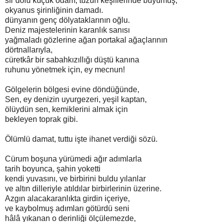
sır dolu küçük odam, tuzun keşiflerinde büyümüş,
okyanus şirinliğinin damadı.
dünyanın genç dölyataklarının oğlu.
Deniz majestelerinin karanlık sanısı
yağmaladı gözlerine ağan portakal ağaçlarının
dörtnallarıyla,
cüretkâr bir sabahkızıllığı düştü kanına
ruhunu yönetmek için, ey mecnun!
Gölgelerin bölgesi evine döndüğünde,
Sen, ey denizin uyurgezeri, yeşil kaptan,
ölüydün sen, kemiklerini almak için
bekleyen toprak gibi.
Ölümlü damat, tuttu işte ihanet verdiği sözü.
Cürum boşuna yürümedi ağır adımlarla
tarih boyunca, şahin yoketti
kendi yuvasını, ve birbirini buldu yılanlar
ve altın dilleriyle atıldılar birbirlerinin üzerine.
Azgın alacakaranlıkta girdin içeriye,
ve kaybolmuş adımları götürdü seni
hâlâ yıkanan o derinliği ölçülemezde,