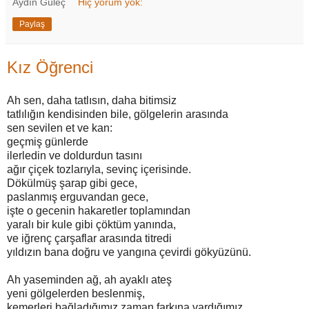
Aydın Güleç
Hiç yorum yok:
Paylaş
Kız Öğrenci
Ah sen, daha tatlısın, daha bitimsiz
tatlılığın kendisinden bile, gölgelerin arasında
sen sevilen et ve kan:
geçmiş günlerde
ilerledin ve doldurdun tasını
ağır çiçek tozlarıyla, sevinç içerisinde.
Dökülmüş şarap gibi gece,
paslanmış erguvandan gece,
işte o gecenin hakaretler toplamından
yaralı bir kule gibi çöktüm yanında,
ve iğrenç çarşaflar arasında titredi
yıldızın bana doğru ve yangına çevirdi gökyüzünü.
Ah yaseminden ağ, ah ayaklı ateş
yeni gölgelerden beslenmiş,
kemerleri bağladığımız zaman farkına vardığımız