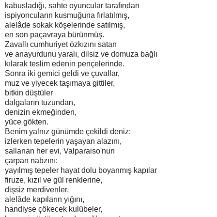
kabusladığı, sahte oyuncular tarafından
ispiyoncuların kusmuğuna fırlatılmış,
alelâde sokak köşelerinde satılmış,
en son paçavraya bürünmüş.
Zavallı cumhuriyet özkızını satan
ve anayurdunu yaralı, dilsiz ve domuza bağlı
kılarak teslim edenin pençelerinde.
Sonra iki gemici geldi ve çuvallar,
muz ve yiyecek taşımaya gittiler,
bitkin düştüler
dalgaların tuzundan,
denizin ekmeğinden,
yüce gökten.
Benim yalnız günümde çekildi deniz:
izlerken tepelerin yaşayan alazını,
sallanan her evi, Valparaiso'nun
çarpan nabzını:
yayılmış tepeler hayat dolu boyanmış kapılar
firuze, kızıl ve gül renklerine,
dişsiz merdivenler,
alelâde kapıların yığını,
handiyse çökecek kulübeler,