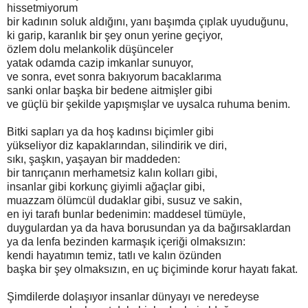
hissetmiyorum
bir kadının soluk aldığını, yanı başımda çıplak uyuduğunu,
ki garip, karanlık bir şey onun yerine geçiyor,
özlem dolu melankolik düşünceler
yatak odamda cazip imkanlar sunuyor,
ve sonra, evet sonra bakıyorum bacaklarıma
sanki onlar başka bir bedene aitmişler gibi
ve güçlü bir şekilde yapışmışlar ve uysalca ruhuma benim.
Bitki sapları ya da hoş kadınsı biçimler gibi
yükseliyor diz kapaklarından, silindirik ve diri,
sıkı, şaşkın, yaşayan bir maddeden:
bir tanrıçanın merhametsiz kalın kolları gibi,
insanlar gibi korkunç giyimli ağaçlar gibi,
muazzam ölümcül dudaklar gibi, susuz ve sakin,
en iyi tarafı bunlar bedenimin: maddesel tümüyle,
duygulardan ya da hava borusundan ya da bağırsaklardan
ya da lenfa bezinden karmaşık içeriği olmaksızın:
kendi hayatımın temiz, tatlı ve kalın özünden
başka bir şey olmaksızın, en uç biçiminde korur hayatı fakat.
Şimdilerde dolaşıyor insanlar dünyayı ve neredeyse