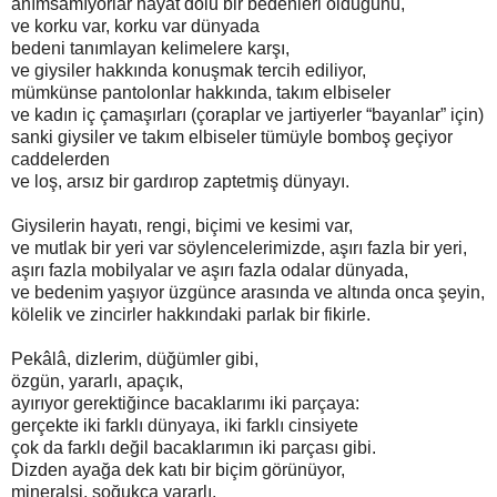
anımsamıyorlar hayat dolu bir bedenleri olduğunu,
ve korku var, korku var dünyada
bedeni tanımlayan kelimelere karşı,
ve giysiler hakkında konuşmak tercih ediliyor,
mümkünse pantolonlar hakkında, takım elbiseler
ve kadın iç çamaşırları (çoraplar ve jartiyerler “bayanlar” için)
sanki giysiler ve takım elbiseler tümüyle bomboş geçiyor
caddelerden
ve loş, arsız bir gardırop zaptetmiş dünyayı.
Giysilerin hayatı, rengi, biçimi ve kesimi var,
ve mutlak bir yeri var söylencelerimizde, aşırı fazla bir yeri,
aşırı fazla mobilyalar ve aşırı fazla odalar dünyada,
ve bedenim yaşıyor üzgünce arasında ve altında onca şeyin,
kölelik ve zincirler hakkındaki parlak bir fikirle.
Pekâlâ, dizlerim, düğümler gibi,
özgün, yararlı, apaçık,
ayırıyor gerektiğince bacaklarımı iki parçaya:
gerçekte iki farklı dünyaya, iki farklı cinsiyete
çok da farklı değil bacaklarımın iki parçası gibi.
Dizden ayağa dek katı bir biçim görünüyor,
mineralsi, soğukça yararlı,