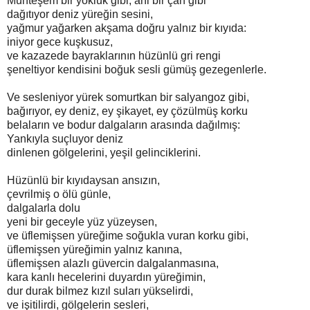
Muhteşem bir yokluk gibi, ani bir çan gibi
dağıtıyor deniz yüreğin sesini,
yağmur yağarken akşama doğru yalnız bir kıyıda:
iniyor gece kuşkusuz,
ve kazazede bayraklarının hüzünlü gri rengi
şeneltiyor kendisini boğuk sesli gümüş gezegenlerle.
Ve sesleniyor yürek somurtkan bir salyangoz gibi,
bağırıyor, ey deniz, ey şikayet, ey çözülmüş korku
belaların ve bodur dalgaların arasında dağılmış:
Yankıyla suçluyor deniz
dinlenen gölgelerini, yeşil gelinciklerini.
Hüzünlü bir kıyıdaysan ansızın,
çevrilmiş o ölü günle,
dalgalarla dolu
yeni bir geceyle yüz yüzeysen,
ve üflemişsen yüreğime soğukla vuran korku gibi,
üflemişsen yüreğimin yalnız kanına,
üflemişsen alazlı güvercin dalgalanmasına,
kara kanlı hecelerini duyardın yüreğimin,
dur durak bilmez kızıl suları yükselirdi,
ve işitilirdi, gölgelerin sesleri,