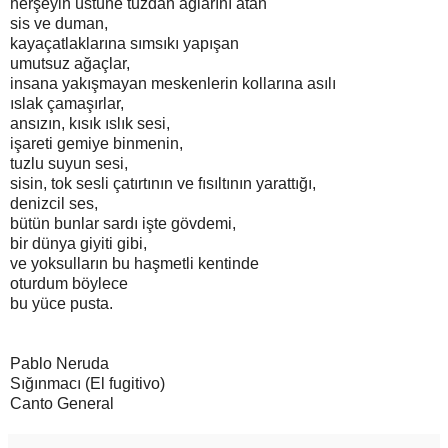
herşeyin üstüne tuzdan ağlarını atan
sis ve duman,
kayaçatlaklarına sımsıkı yapışan
umutsuz ağaçlar,
insana yakışmayan meskenlerin kollarına asılı
ıslak çamaşırlar,
ansızın, kısık ıslık sesi,
işareti gemiye binmenin,
tuzlu suyun sesi,
sisin, tok sesli çatırtının ve fısıltının yarattığı,
denizcil ses,
bütün bunlar sardı işte gövdemi,
bir dünya giyiti gibi,
ve yoksulların bu haşmetli kentinde
oturdum böylece
bu yüce pusta.
Pablo Neruda
Sığınmacı (El fugitivo)
Canto General