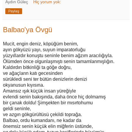
Aydın Güleç
Hiç yorum yok:
Paylaş
Balbao'ya Övgü
Mucit, engin deniz, köpüğüm benim,
ayın gökyüzü yayı, suyun imparatorluğu
yüzyıllardır konuştu seninle benim ağzım aracılığıyla.
Ölümden önce olgunlaşmıştı senin tamamlanmışlığın.
Kaldırdın bitkinliği ta göğe doğru,
ve ağaçların katı gecesinden
sürükledi seni ter bütün denizlerin denizi
okyanusun kıyısına.
Amansız ışık küçük insan yüreğiyle
evlendi senin bakışında, daha önce hiç dolmamış
bir çanak doldu! Şimşekten bir mısırtohumu
geldi seninle,
ve azgın gökgürültüsü çekildi toprağa.
Balbao, ordu kumandanı, ne kadar da
önemsiz senin küçük elin miğferin üstünde,