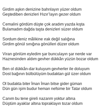
Girdim aşkın denizine bahrılayın yüzer oldum
Geştediben denizleri Hızır’layın gezer oldum
Cemalini gördüm düşte çok aradım yazda kışta
Bulamadım dağda taşta denizleri süzer oldum
Sordum deniz mâlikine ırak değil salığına
Girdim gönül sınığına gönülleri düzer oldum
Viran gönlüm eyledim şar bunculayın şar nerde var
Haznesinden aldım gevher dükkân yüzün bozar oldum
Ben ol dükkân-dar kuluyum gevherler ile doluyum
Dost bağının bülbülüyüm budaktan gül üzer oldum
Ol budakta biter îman îman bitse gider güman
Dün gün işim budur heman nefsime bir Tatar oldum
Canım bu tene gireli nazarım yoktur altına
Düştüm ayaklar altına topraklayın tozar oldum