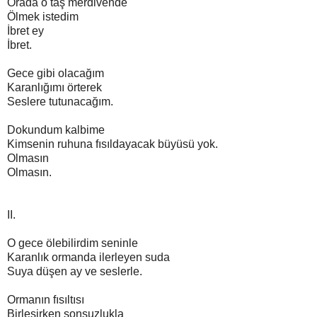
Orada o taş merdivende
Ölmek istedim
İbret ey
İbret.
Gece gibi olacağım
Karanlığımı örterek
Seslere tutunacağım.
Dokundum kalbime
Kimsenin ruhuna fısıldayacak büyüsü yok.
Olmasın
Olmasın.
II.
O gece ölebilirdim seninle
Karanlık ormanda ilerleyen suda
Suya düşen ay ve seslerle.
Ormanın fısıltısı
Birleşirken sonsuzlukla