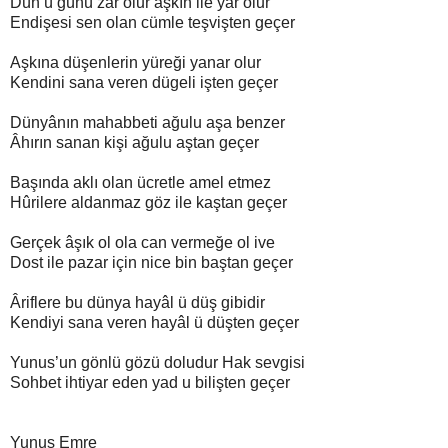
Dün ü günü zâr olur aşkın ile yâr olur
Endişesi sen olan cümle teşvişten geçer
Aşkına düşenlerin yüreği yanar olur
Kendini sana veren dügeli işten geçer
Dünyânın mahabbeti ağulu aşa benzer
Âhırın sanan kişi ağulu aştan geçer
Başında aklı olan ücretle amel etmez
Hûrilere aldanmaz göz ile kaştan geçer
Gerçek âşık ol ola can vermeğe ol ive
Dost ile pazar için nice bin baştan geçer
Âriflere bu dünya hayâl ü düş gibidir
Kendiyi sana veren hayâl ü düşten geçer
Yunus’un gönlü gözü doludur Hak sevgisi
Sohbet ihtiyar eden yad u bilişten geçer
Yunus Emre