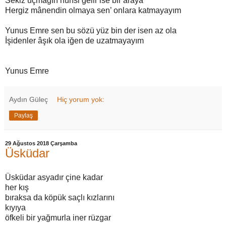
Sekiz uçmağın hûrîsi gelir ise bir araya
Hergiz mânendin olmaya sen’ onlara katmayayım
Yunus Emre sen bu sözü yüz bin der isen az ola
İşidenler âşık ola iğen de uzatmayayım
Yunus Emre
Aydın Güleç
Hiç yorum yok:
Paylaş
29 Ağustos 2018 Çarşamba
Üsküdar
Üsküdar asyadır çine kadar
her kış
bıraksa da köpük saçlı kızlarını
kıyıya
öfkeli bir yağmurla iner rüzgar