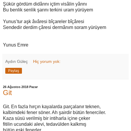
Şükür gördüm didârını içtim visâlin yârını
Bu benlik senlik şarını terkini uram yürüyem
Yunus’tur aşk âvâresi bîçareler bîçâresi
Sendedir derdim çâresi dermânım soram yürüyem
Yunus Emre
Aydın Güleç
Hiç yorum yok:
Paylaş
26 Ağustos 2018 Pazar
Git
Git. En fazla hırçın kayalarda parçalanır teknen,
kalbimdeki fener söner. Ah şairdir bütün fenerciler.
Kaza süsü verilmiş bir intiharla içine çeker
fitilin ucundaki alevi, tedavülden kalkmış
bütün eski fenerler