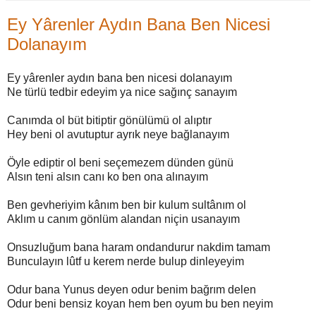
Ey Yârenler Aydın Bana Ben Nicesi
Dolanayım
Ey yârenler aydın bana ben nicesi dolanayım
Ne türlü tedbir edeyim ya nice sağınç sanayım
Canımda ol büt bitiptir gönülümü ol alıptır
Hey beni ol avutuptur ayrık neye bağlanayım
Öyle ediptir ol beni seçemezem dünden günü
Alsın teni alsın canı ko ben ona alınayım
Ben gevheriyim kânım ben bir kulum sultânım ol
Aklım u canım gönlüm alandan niçin usanayım
Onsuzluğum bana haram ondandurur nakdim tamam
Bunculayın lûtf u kerem nerde bulup dinleyeyim
Odur bana Yunus deyen odur benim bağrım delen
Odur beni bensiz koyan hem ben oyum bu ben neyim