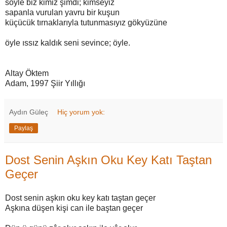
söyle biz kimiz şimdi; kimseyiz
sapanla vurulan yavru bir kuşun
küçücük tırnaklarıyla tutunmasıyız gökyüzüne
öyle ıssız kaldık seni sevince; öyle.
Altay Öktem
Adam, 1997 Şiir Yıllığı
Aydın Güleç
Hiç yorum yok:
Paylaş
Dost Senin Aşkın Oku Key Katı Taştan
Geçer
Dost senin aşkın oku key katı taştan geçer
Aşkına düşen kişi can ile baştan geçer