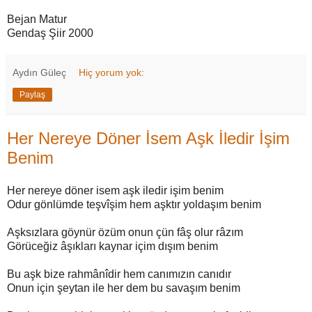
Bejan Matur
Gendaş Şiir 2000
Aydın Güleç
Hiç yorum yok:
Paylaş
Her Nereye Döner İsem Aşk İledir İşim
Benim
Her nereye döner isem aşk iledir işim benim
Odur gönlümde teşvîşim hem aşktır yoldaşım benim
Aşksızlara göynür özüm onun çün fâş olur râzım
Görüceğiz âşıkları kaynar içim dışım benim
Bu aşk bize rahmânîdir hem canımızın canıdır
Onun için şeytan ile her dem bu savaşım benim