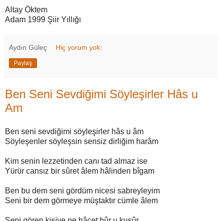
Altay Öktem
Adam 1999 Şiir Yıllığı
Aydın Güleç
Hiç yorum yok:
Paylaş
Ben Seni Sevdiğimi Söyleşirler Hâs u
Am
Ben seni sevdiğimi söyleşirler hâs u âm
Söyleşenler söyleşsin sensiz dirliğim harâm
Kim senin lezzetinden canı tad almaz ise
Yürür cansız bir sûret âlem hâlinden bîgam
Ben bu dem seni gördüm nicesi sabreyleyim
Seni bir dem görmeye müştaktır cümle âlem
Seni gören kişiye ne hâcet hûr u kusûr