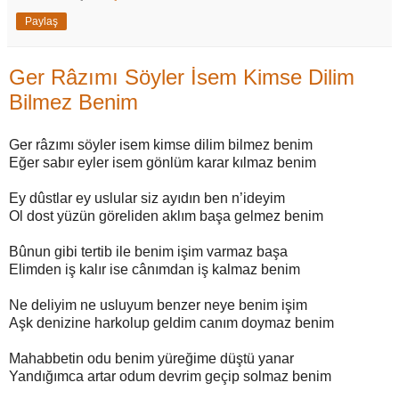
Paylaş
Ger Râzımı Söyler İsem Kimse Dilim
Bilmez Benim
Ger râzımı söyler isem kimse dilim bilmez benim
Eğer sabır eyler isem gönlüm karar kılmaz benim
Ey dûstlar ey uslular siz ayıdın ben n’ideyim
Ol dost yüzün göreliden aklım başa gelmez benim
Bûnun gibi tertib ile benim işim varmaz başa
Elimden iş kalır ise cânımdan iş kalmaz benim
Ne deliyim ne usluyum benzer neye benim işim
Aşk denizine harkolup geldim canım doymaz benim
Mahabbetin odu benim yüreğime düştü yanar
Yandığımca artar odum devrim geçip solmaz benim