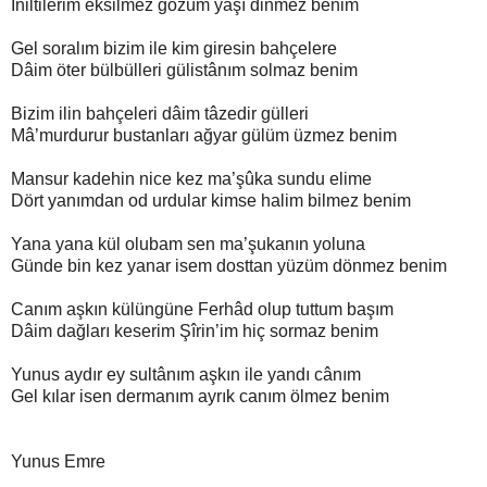
İniltilerim eksilmez gözüm yaşı dinmez benim
Gel soralım bizim ile kim giresin bahçelere
Dâim öter bülbülleri gülistânım solmaz benim
Bizim ilin bahçeleri dâim tâzedir gülleri
Mâ’murdurur bustanları ağyar gülüm üzmez benim
Mansur kadehin nice kez ma’şûka sundu elime
Dört yanımdan od urdular kimse halim bilmez benim
Yana yana kül olubam sen ma’şukanın yoluna
Günde bin kez yanar isem dosttan yüzüm dönmez benim
Canım aşkın külüngüne Ferhâd olup tuttum başım
Dâim dağları keserim Şîrin’im hiç sormaz benim
Yunus aydır ey sultânım aşkın ile yandı cânım
Gel kılar isen dermanım ayrık canım ölmez benim
Yunus Emre