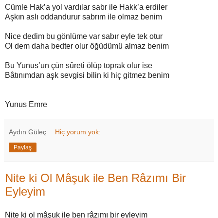
Cümle Hak’a yol vardılar sabr ile Hakk’a erdiler
Aşkın aslı oddandurur sabrım ile olmaz benim
Nice dedim bu gönlüme var sabır eyle tek otur
Ol dem daha bedter olur öğüdümü almaz benim
Bu Yunus’un çün sûreti ölüp toprak olur ise
Bâtınımdan aşk sevgisi bilin ki hiç gitmez benim
Yunus Emre
Aydın Güleç
Hiç yorum yok:
Paylaş
Nite ki Ol Mâşuk ile Ben Râzımı Bir
Eyleyim
Nite ki ol mâşuk ile ben râzımı bir eyleyim