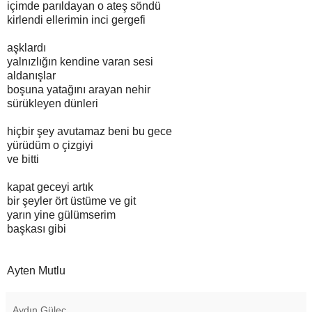
içimde parıldayan o ateş söndü
kirlendi ellerimin inci gergefi
aşklardı
yalnızlığın kendine varan sesi
aldanışlar
boşuna yatağını arayan nehir
sürükleyen dünleri
hiçbir şey avutamaz beni bu gece
yürüdüm o çizgiyi
ve bitti
kapat geceyi artık
bir şeyler ört üstüme ve git
yarın yine gülümserim
başkası gibi
Ayten Mutlu
Aydın Güleç