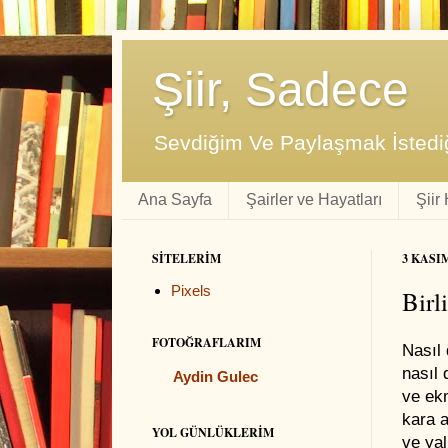
Şiir, Sadece
Sevdiğim Ve Paylaşmak İstediğ
Ana Sayfa
Şairler ve Hayatları
Şiir
SITELERIM
3 KASI
Pixels
Birl
FOTOĞRAFLARIM
Nasıl
nasıl 
Aydin Gulec
ve ek
kara a
YOL GÜNLÜKLERIM
ve yal