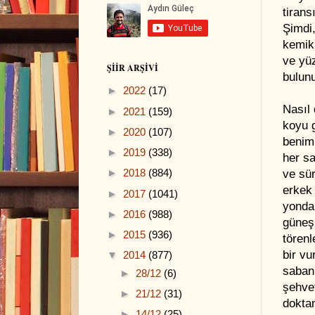
tirans
Şimdi,
kemik
ve yü
ŞIIR ARŞIVI
bulun
►
2022
(17)
Nasıl
►
2021
(159)
koyu g
►
2020
(107)
benim 
►
2019
(338)
her sa
►
2018
(884)
ve sür
erkek 
►
2017
(1041)
yonda
►
2016
(988)
güneşi
►
2015
(936)
törenl
bir vu
▼
2014
(877)
saban 
►
28/12
(6)
şehvet
►
21/12
(31)
doktan
►
14/12
(25)