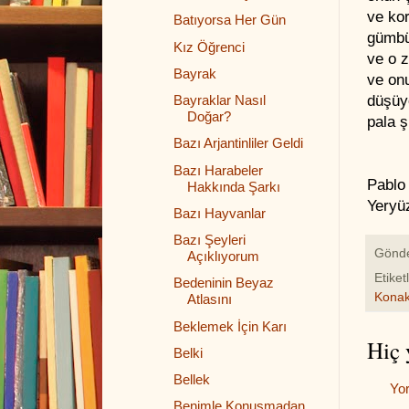
ve ko
Batıyorsa Her Gün
gümbü
Kız Öğrenci
ve o 
Bayrak
ve on
düşüyo
Bayraklar Nasıl
Doğar?
pala ş
Bazı Arjantinliler Geldi
Bazı Harabeler
Pablo
Hakkında Şarkı
Yeryü
Bazı Hayvanlar
Bazı Şeyleri
Gönd
Açıklıyorum
Etiket
Bedeninin Beyaz
Kona
Atlasını
Beklemek İçin Karı
Hiç 
Belki
Bellek
Yo
Benimle Konuşmadan