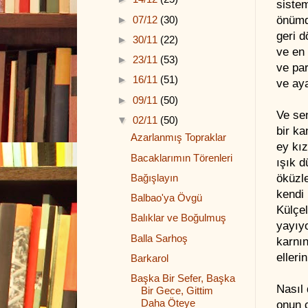
sistem
►
07/12
(30)
önümd
geri 
►
30/11
(22)
ve en 
►
23/11
(53)
ve pa
►
16/11
(51)
ve aya
►
09/11
(50)
Ve sen
▼
02/11
(50)
bir ka
Azarlanmış Topraklar
ey kı
Bacaklarımın Törenleri
ışık d
öküzle
Bağışlayın
kendi 
Balbao'ya Övgü
Külçe
Balıklar ve Boğulmuş
yayıyo
Balla Sarhoş
karnın
elleri
Barkarol
Başka Bir Sefer, Başka
Nasıl
Bir Gece, Gittim
Daha Öteye
onun ç