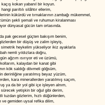
ı kaçış kokan yabanıl bir koyun.
 hangi parıltılı silâhtır ellerim,
lerinin kükürdü ve tırnaklarının zambağı mükemmel,
zümün şekli şemali ve ruhumun kiralanması
uyor dünyasal gücün tam ortasında.
 da pak gecesel güçten bakışım benim,
özlerden bir düşüş ve zalim işleyiş,
simetrik heykelim yükseliyor ikiz ayaklarla
bah nemli yıldızlara doğru,
gün ağzım ısırıyor eti ve üzümü,
kollarım, kalaydan bir kanat gibi
nın kök saldığı dövmeli göğsüm,
n derinliğine yaratılmış beyaz yüzüm,
erden, kara minerallerden yaratılmış saçım,
ruş ya da bir yol gibi içe işleyen alnım,
sürecek yetişkin bir oğul gibi derim,
li tuzdan gözlerim, hızlı düğünlerden,
 ve gemiden uysal refika dilim,