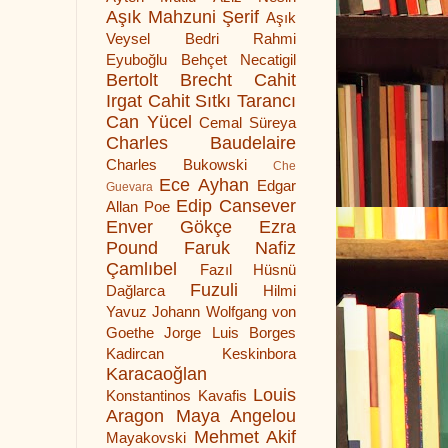
Aşık Mahzuni Şerif
Aşık
Veysel
Bedri Rahmi
Eyuboğlu
Behçet Necatigil
Bertolt Brecht
Cahit
Irgat
Cahit Sıtkı Tarancı
Can Yücel
Cemal Süreya
Charles Baudelaire
Charles Bukowski
Che
Ece Ayhan
Edgar
Guevara
Edip Cansever
Allan Poe
Enver Gökçe
Ezra
Pound
Faruk Nafiz
Çamlıbel
Fazıl Hüsnü
Fuzuli
Dağlarca
Hilmi
Yavuz
Johann Wolfgang von
Goethe
Jorge Luis Borges
Kadircan Keskinbora
Karacaoğlan
Louis
Konstantinos Kavafis
Aragon
Maya Angelou
Mehmet Akif
Mayakovski