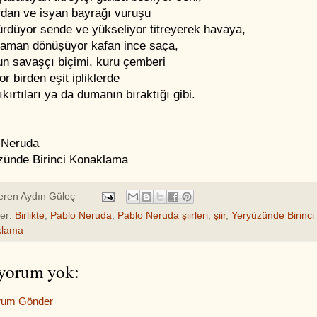
rdan ve isyan bayrağı vuruşu
rdüyor sende ve yükseliyor titreyerek havaya,
zaman dönüşüyor kafan ince saça,
un savaşçı biçimi, kuru çemberi
r birden eşit ipliklerde
ıkırtıları ya da dumanın bıraktığı gibi.
 Neruda
zünde Birinci Konaklama
eren
Aydın Güleç
ler:
Birlikte
,
Pablo Neruda
,
Pablo Neruda şiirleri
,
şiir
,
Yeryüzünde Birinci
klama
yorum yok:
rum Gönder