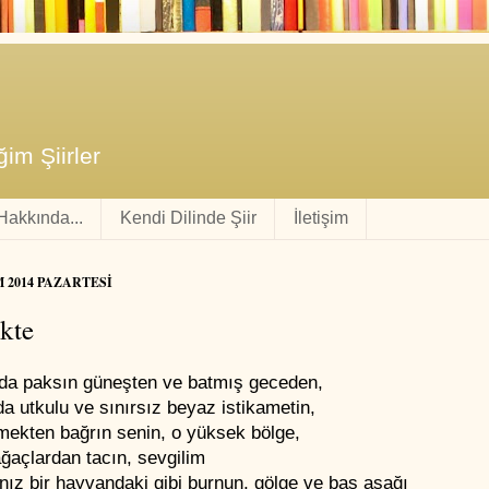
im Şiirler
 Hakkında...
Kendi Dilinde Şiir
İletişim
M 2014 PAZARTESI
ikte
 da paksın güneşten ve batmış geceden,
da utkulu ve sınırsız beyaz istikametin,
mekten bağrın senin, o yüksek bölge,
ğaçlardan tacın, sevgilim
nız bir hayvandaki gibi burnun, gölge ve baş aşağı