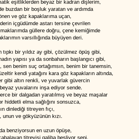
atik eşitliklerden beyaz bir kadran dişlerim,
e buzdan bir boşluk yaratan ve ardımda
dönen ve göz kapaklarıma uçan,
derin içgüdümde astarı tersine çevrilen
rmaklarımda güllere doğru, çene kemiğimde
klarımın varsıllığında büyüyen deri.
 tıpkı bir yıldız ay gibi, çözülmez öpüş gibi,
nadın yapısı ya da sonbaharın başlangıcı gibi,
z, sen benim suç ortağımsın, benim bir tanemsin,
üzeltir kendi yatağını kara göz kapakların altında,
r gibi altın renkli, ve yuvarlak güvercin
beyaz yuvalarını inşa ediyor sende.
lerce bir dalgadan yaratılmış ve beyaz maşalar
r hiddetli elma sağlığını sonsuzca,
ın dinlediği titreyen fıçı,
n, unun ve gökyüzünün kızı.
 da benziyorsun en uzun öpüşe,
abalayan titreyişi galiba besliyor seni,