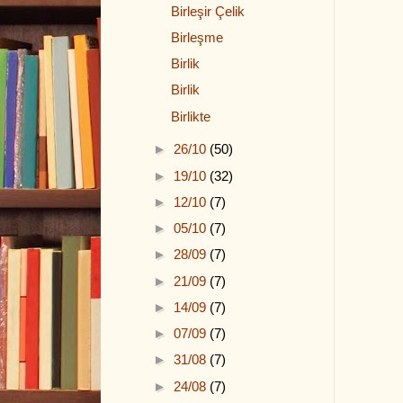
Birleşir Çelik
Birleşme
Birlik
Birlik
Birlikte
►
26/10
(50)
►
19/10
(32)
►
12/10
(7)
►
05/10
(7)
►
28/09
(7)
►
21/09
(7)
►
14/09
(7)
►
07/09
(7)
►
31/08
(7)
►
24/08
(7)