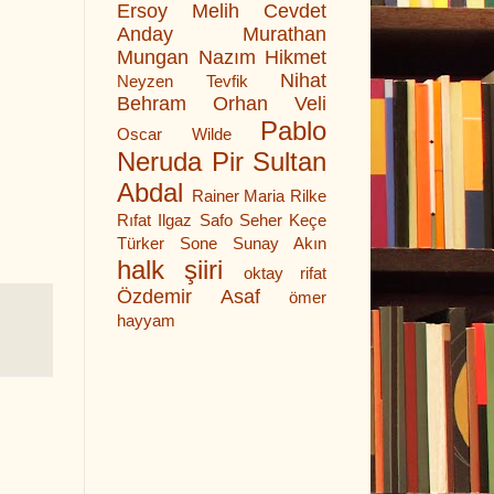
Ersoy
Melih Cevdet
Anday
Murathan
Mungan
Nazım Hikmet
Nihat
Neyzen Tevfik
Behram
Orhan Veli
Pablo
Oscar Wilde
Neruda
Pir Sultan
Abdal
Rainer Maria Rilke
Rıfat Ilgaz
Safo
Seher Keçe
Türker
Sone
Sunay Akın
halk şiiri
oktay rifat
Özdemir Asaf
ömer
hayyam