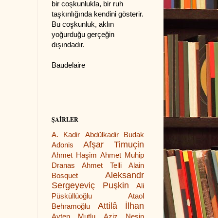
bir coşkunlukla, bir ruh
taşkınlığında kendini gösterir.
Bu coşkunluk, aklın
yoğurduğu gerçeğin
dışındadır.
Baudelaire
ŞAİRLER
A. Kadir
Abdülkadir Budak
Afşar Timuçin
Adonis
Ahmet Haşim
Ahmet Muhip
Dranas
Ahmet Telli
Alain
Aleksandr
Bosquet
Sergeyeviç Puşkin
Ali
Püsküllüoğlu
Ataol
Attilâ İlhan
Behramoğlu
Ayten Mutlu
Aziz Nesin