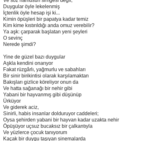
Ve söz namusun simgesi değil,
Duygular öyle lekelenmiş
İçtenlik öyle hesap işi ki...
Kimin öpüşleri bir papatya kadar temiz
Kim kime kıstırıldığı anda omuz verebilir?
Ya aşk: çarparak başlatan yeni şeyleri
O sevinç
Nerede şimdi?
Yine de güzel bazı duygular
Aşkla kendini onarıyor
Fakat rüzgârlı, yağmurlu ve sabahları
Bir sinir birikintisi olarak karşılamaktan
Bakışları gizlice köreliyor onun da
Ve hatta sağanağı bir nehir gibi
Yabani bir hayvanmış gibi düşünüp
Ürküyor
Ve giderek aciz,
Sinirli, habis insanlar dolduruyor caddeleri;
Oysa şehirden yabani bir hayvan kadar uzakta nehir
Öpüşüyor uçsuz bucaksız bir çalkantıyla
Ve yüzlerce çocuk tanıyorum
Kaçak bir duygu taşıyan sinemalarda