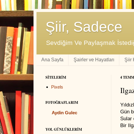
Şiir, Sadece
Sevdiğim Ve Paylaşmak İstediğ
Ana Sayfa
Şairler ve Hayatları
Şiir
SITELERIM
4 TEMM
Pixels
Ilga
FOTOĞRAFLARIM
Yıldız
Gün b
Aydin Gulec
Sular 
Bir Il
YOL GÜNLÜKLERIM