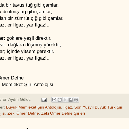
a bir tavus tuğ gibi çamlar,
a dizilmiş tığ gibi çamlar,
an bir zümrüt çığ gibi çamlar.
gaz, er Ilgaz, yar Ilgaz!..
ar; göklere yeşil direktir,
ar; dağlara düşmüş yürektir,
ar; içinde yitsem gerektir.
gaz, er Ilgaz, yar Ilgaz!..
Ömer Defne
Memleket Şiiri Antolojisi
eren
Aydın Güleç
ler:
Büyük Memleket Şiiri Antolojisi
,
Ilgaz
,
Son Yüzyıl Büyük Türk Şiiri
jisi
,
Zeki Ömer Defne
,
Zeki Ömer Defne Şiirleri