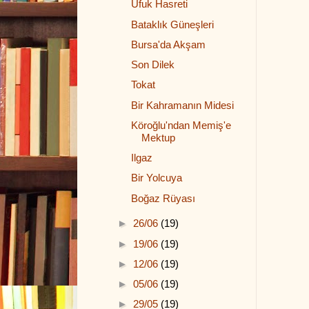
Ufuk Hasreti
Bataklık Güneşleri
Bursa'da Akşam
Son Dilek
Tokat
Bir Kahramanın Midesi
Köroğlu'ndan Memiş'e
Mektup
Ilgaz
Bir Yolcuya
Boğaz Rüyası
►
26/06
(19)
►
19/06
(19)
►
12/06
(19)
►
05/06
(19)
►
29/05
(19)