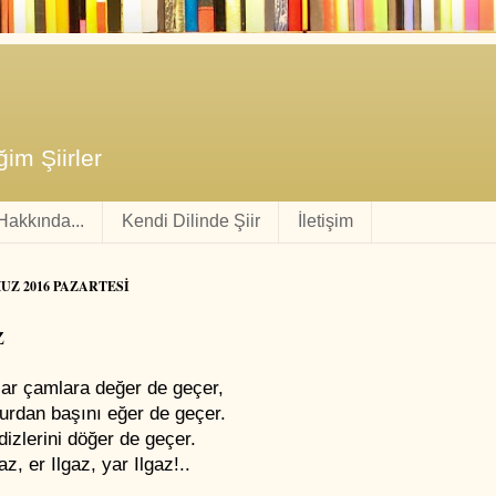
im Şiirler
 Hakkında...
Kendi Dilinde Şiir
İletişim
UZ 2016 PAZARTESI
z
lar çamlara değer de geçer,
urdan başını eğer de geçer.
dizlerini döğer de geçer.
gaz, er Ilgaz, yar Ilgaz!..