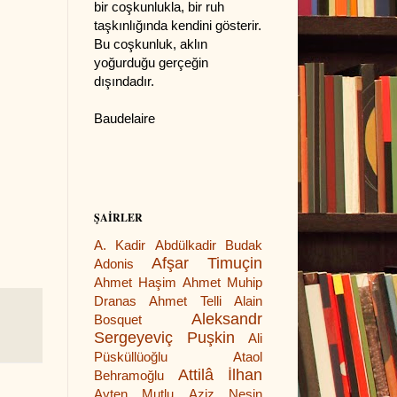
bir coşkunlukla, bir ruh
taşkınlığında kendini gösterir.
Bu coşkunluk, aklın
yoğurduğu gerçeğin
dışındadır.
Baudelaire
ŞAİRLER
A. Kadir
Abdülkadir Budak
Afşar Timuçin
Adonis
Ahmet Haşim
Ahmet Muhip
Dranas
Ahmet Telli
Alain
Aleksandr
Bosquet
Sergeyeviç Puşkin
Ali
Püsküllüoğlu
Ataol
Attilâ İlhan
Behramoğlu
Ayten Mutlu
Aziz Nesin