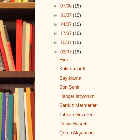
►
07/08
(19)
►
31/07
(19)
►
24/07
(19)
►
17/07
(19)
►
10/07
(19)
▼
03/07
(19)
Hırs
Kaldırımlar II
Sayıklama
Son Şehir
Hançer İstiyorum
Sarıkız Mermerleri
Tahtacı Güzelleri
Deniz Hasreti
Çoruh Akşamları