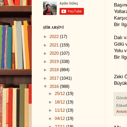
Başınd
Yollar
Karşıd
Bir Il
ŞIIR ARŞIVI
►
2022
(17)
Dalı v
Gölü v
►
2021
(159)
Yolu v
►
2020
(107)
Bir Il
►
2019
(338)
►
2018
(884)
Zeki 
►
2017
(1041)
Büyük 
▼
2016
(988)
►
25/12
(19)
Gönd
►
18/12
(19)
Etiket
►
11/12
(19)
Antolo
►
04/12
(19)
►
27/11
(19)