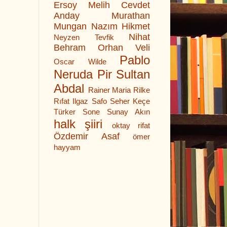
Ersoy
Melih Cevdet
Anday
Murathan
Mungan
Nazım Hikmet
Nihat
Neyzen Tevfik
Behram
Orhan Veli
Pablo
Oscar Wilde
Neruda
Pir Sultan
Abdal
Rainer Maria Rilke
Rıfat Ilgaz
Safo
Seher Keçe
Türker
Sone
Sunay Akın
halk şiiri
oktay rifat
Özdemir Asaf
ömer
hayyam