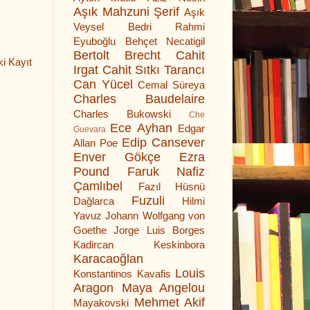
Aşık Mahzuni Şerif
Aşık
Veysel
Bedri Rahmi
Eyuboğlu
Behçet Necatigil
Bertolt Brecht
Cahit
i Kayıt
Irgat
Cahit Sıtkı Tarancı
Can Yücel
Cemal Süreya
Charles Baudelaire
Charles Bukowski
Che
Ece Ayhan
Edgar
Guevara
Edip Cansever
Allan Poe
Enver Gökçe
Ezra
Pound
Faruk Nafiz
Çamlıbel
Fazıl Hüsnü
Fuzuli
Dağlarca
Hilmi
Yavuz
Johann Wolfgang von
Goethe
Jorge Luis Borges
Kadircan Keskinbora
Karacaoğlan
Louis
Konstantinos Kavafis
Aragon
Maya Angelou
Mehmet Akif
Mayakovski