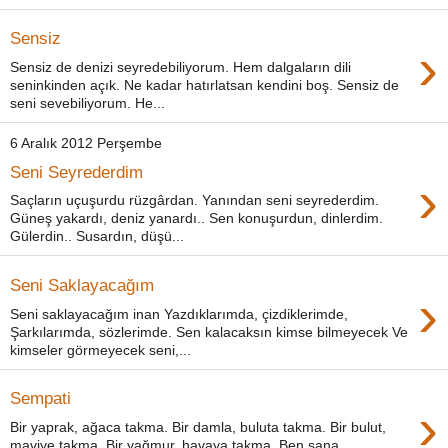
Sensiz
›
Sensiz de denizi seyredebiliyorum. Hem dalgaların dili
seninkinden açık. Ne kadar hatırlatsan kendini boş. Sensiz de
seni sevebiliyorum. He...
6 Aralık 2012 Perşembe
Seni Seyrederdim
›
Saçların uçuşurdu rüzgârdan. Yanından seni seyrederdim.
Güneş yakardı, deniz yanardı.. Sen konuşurdun, dinlerdim.
Gülerdin.. Susardın, düşü...
Seni Saklayacağım
›
Seni saklayacağım inan Yazdıklarımda, çizdiklerimde,
Şarkılarımda, sözlerimde. Sen kalacaksın kimse bilmeyecek Ve
kimseler görmeyecek seni,...
Sempati
›
Bir yaprak, ağaca takma. Bir damla, buluta takma. Bir bulut,
maviye takma. Bir yağmur, havaya takma. Ben sana