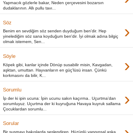
Yapmacık gözlerle bakar, Neden çerçevesini bozarsın
dudaklarının. Allı pullu tavı...
Söz
›
Benim en sevdiğim söz senden duyduğum ben'dir. Hep
yinelediğim söz sana koyduğum ben'dir. İyi olmak adına bilgiç
olmak istemem, Sen...
Söyle
›
Köpek gibi, kanlar içinde Dönüp susabilir misin, Kavgadan,
aşktan, umuttan. Hayvanların en güç'lüsü insan. Çünkü
korkmasını da bilir, K...
Sorumlu
›
İp der ki ipin ucuna: İpin ucunu sakın kaçırma.. Uçurtma’dan
sorumluyuz. Uçurtma der ki kuyruğuna Havaya kuyruk sallama
Çocuklardan sorumlu...
Sorular
›
Bir susmayı bakışlarda seslendiren, Hüzünlü yangınsal aşka