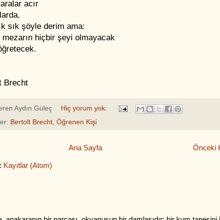
aralar acır
larda.
ık sık şöyle derim ama:
z mezarın hiçbir şeyi olmayacak
öğretecek.
t Brecht
eren
Aydın Güleç
Hiç yorum yok:
ler:
Bertolt Brecht
,
Öğrenen Kişi
Ana Sayfa
Önceki K
:
Kayıtlar (Atom)
na, anakaranın bir parçası, okyanusun bir damlasıdır; bir kum tanesini 