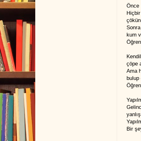
Önce 
Hiçbir
çökün
Sonra
kum v
Öğren
Kendi
çöpe a
Ama h
bulup 
Öğren
Yapıl
Gelin
yanlı
Yapılm
Bir ş