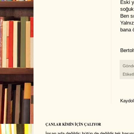
Eski y
soğuk
Ben s
Yalnı
bana 
Bertol
Gönd
Etiket
Kaydol
ÇANLAR KİMİN İÇİN ÇALIYOR
İnsan ada değildir; bütün de değildir tek başı