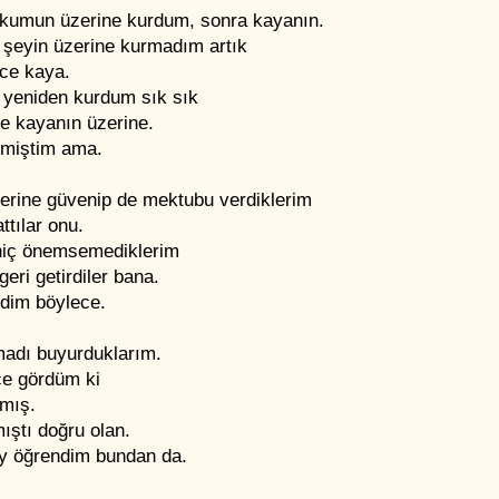
kumun üzerine kurdum, sonra kayanın.
 şeyin üzerine kurmadım artık
ce kaya.
 yeniden kurdum sık sık
e kayanın üzerine.
miştim ama.
lerine güvenip de mektubu verdiklerim
ttılar onu.
iç önemsemediklerim
geri getirdiler bana.
dim böylece.
madı buyurduklarım.
ce gördüm ki
şmış.
ıştı doğru olan.
ey öğrendim bundan da.