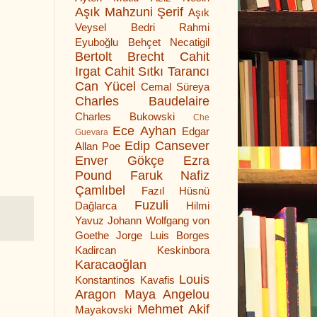
Aşık Mahzuni Şerif
Aşık
Veysel
Bedri Rahmi
Eyuboğlu
Behçet Necatigil
Bertolt Brecht
Cahit
Irgat
Cahit Sıtkı Tarancı
Can Yücel
Cemal Süreya
Charles Baudelaire
Charles Bukowski
Che
Ece Ayhan
Edgar
Guevara
Edip Cansever
Allan Poe
Enver Gökçe
Ezra
Pound
Faruk Nafiz
Çamlıbel
Fazıl Hüsnü
Fuzuli
Dağlarca
Hilmi
Yavuz
Johann Wolfgang von
Goethe
Jorge Luis Borges
Kadircan Keskinbora
Karacaoğlan
Louis
Konstantinos Kavafis
Aragon
Maya Angelou
Mehmet Akif
Mayakovski