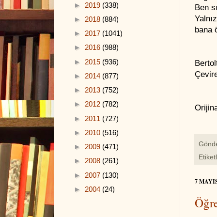
►
2019
(338)
Ben s
Yalnı
►
2018
(884)
bana 
►
2017
(1041)
►
2016
(988)
►
2015
(936)
Bertol
Çevire
►
2014
(877)
►
2013
(752)
►
2012
(782)
Orijin
►
2011
(727)
►
2010
(516)
Gönd
►
2009
(471)
Etiket
►
2008
(261)
►
2007
(130)
7 MAYI
►
2004
(24)
Öğre