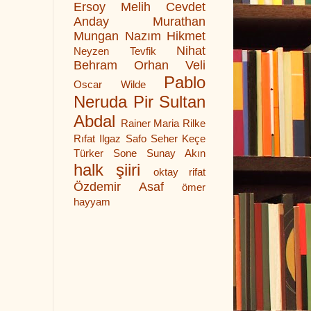
Ersoy
Melih Cevdet
Anday
Murathan
Mungan
Nazım Hikmet
Nihat
Neyzen Tevfik
Behram
Orhan Veli
Pablo
Oscar Wilde
Neruda
Pir Sultan
Abdal
Rainer Maria Rilke
Rıfat Ilgaz
Safo
Seher Keçe
Türker
Sone
Sunay Akın
halk şiiri
oktay rifat
Özdemir Asaf
ömer
hayyam