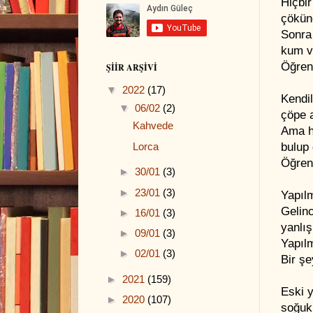
Hiçbir
çökün
Sonra
kum v
Öğren
ŞIIR ARŞIVI
▼
2022
(17)
Kendi
▼
06/02
(2)
çöpe a
Kahvede
Ama h
bulup 
Lorca
Öğren
►
30/01
(3)
►
23/01
(3)
Yapıl
Gelin
►
16/01
(3)
yanlı
►
09/01
(3)
Yapılm
►
02/01
(3)
Bir ş
►
2021
(159)
Eski y
►
2020
(107)
soğuk