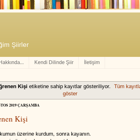
im Şiirler
 Hakkında...
Kendi Dilinde Şiir
İletişim
ğrenen Kişi
etiketine sahip kayıtlar gösteriliyor.
Tüm kayıtl
göster
STOS 2019 ÇARŞAMBA
nen Kişi
kumun üzerine kurdum, sonra kayanın.