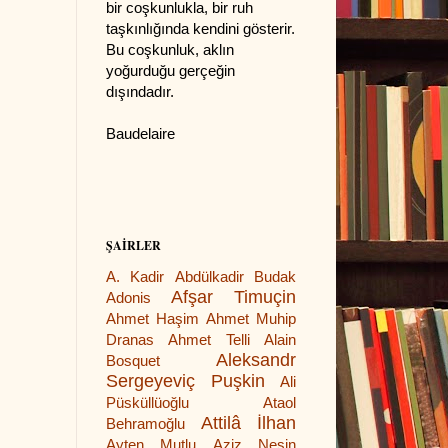
bir coşkunlukla, bir ruh
taşkınlığında kendini gösterir.
Bu coşkunluk, aklın
yoğurduğu gerçeğin
dışındadır.
Baudelaire
ŞAİRLER
A. Kadir
Abdülkadir Budak
Afşar Timuçin
Adonis
Ahmet Haşim
Ahmet Muhip
Dranas
Ahmet Telli
Alain
Aleksandr
Bosquet
Sergeyeviç Puşkin
Ali
Püsküllüoğlu
Ataol
Attilâ İlhan
Behramoğlu
Ayten Mutlu
Aziz Nesin