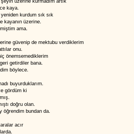
 şeyin üzerine kurmadım artık
ce kaya.
 yeniden kurdum sık sık
e kayanın üzerine.
miştim ama.
lerine güvenip de mektubu verdiklerim
ttılar onu.
iç önemsemediklerim
geri getirdiler bana.
dim böylece.
madı buyurduklarım.
ce gördüm ki
şmış.
ıştı doğru olan.
ey öğrendim bundan da.
aralar acır
larda.