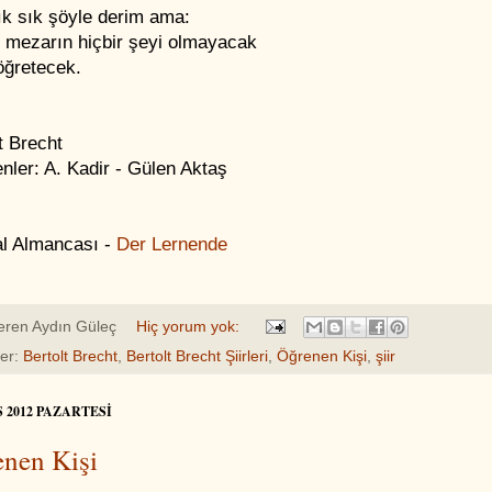
ık sık şöyle derim ama:
z mezarın hiçbir şeyi olmayacak
öğretecek.
t Brecht
nler: A. Kadir - Gülen Aktaş
al Almancası -
Der Lernende
eren
Aydın Güleç
Hiç yorum yok:
ler:
Bertolt Brecht
,
Bertolt Brecht Şiirleri
,
Öğrenen Kişi
,
şiir
S 2012 PAZARTESI
nen Kişi