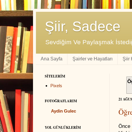
Şiir, Sadece
Sevdiğim Ve Paylaşmak İstediğ
Ana Sayfa
Şairler ve Hayatları
Şiir
SITELERIM
Ö
Pixels
21 AĞU
FOTOĞRAFLARIM
Öğre
Aydin Gulec
Önce 
YOL GÜNLÜKLERIM