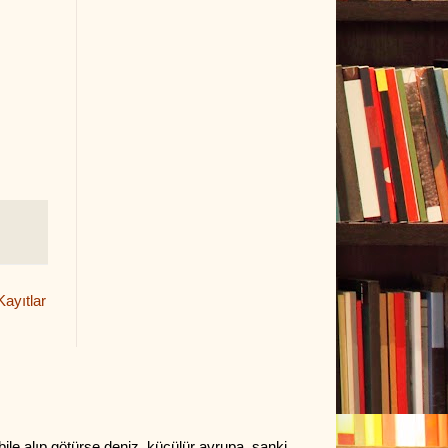
ayıtlar
bile alıp götürse deniz, küçülür avrupa, sanki