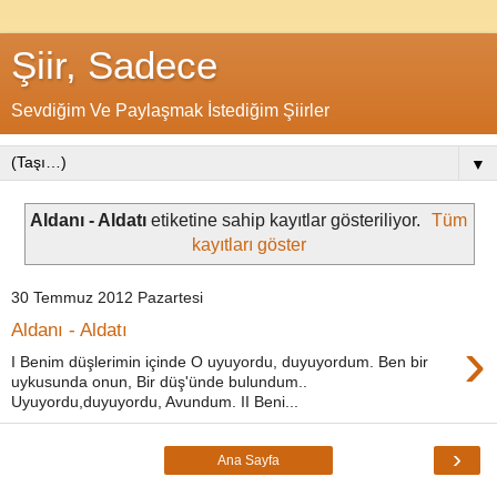
Şiir, Sadece
Sevdiğim Ve Paylaşmak İstediğim Şiirler
▼
Aldanı - Aldatı
etiketine sahip kayıtlar gösteriliyor.
Tüm
kayıtları göster
30 Temmuz 2012 Pazartesi
Aldanı - Aldatı
›
I Benim düşlerimin içinde O uyuyordu, duyuyordum. Ben bir
uykusunda onun, Bir düş'ünde bulundum..
Uyuyordu,duyuyordu, Avundum. II Beni...
›
Ana Sayfa