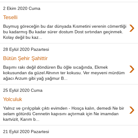
2 Ekim 2020 Cuma
Teselli
›
Buymuş göreceğin bu dar dünyada Kısmetini verenin cömertliği
bu kadarmış Bu kadar sürer dostum Dost sırtından geçinmek.
Kolay değil bu kaz...
28 Eylül 2020 Pazartesi
Bütün Şehir Şahittir
›
Başımı rakı değil döndüren Bu öğle sıcağında, Ekmek
kokusundan da güzel Alnının ter kokusu. Ver meyveni mürdüm
ağacı Arzum gibi yağ yağmur B...
25 Eylül 2020 Cuma
Yolculuk
›
Yalnız ve çırılçıplak çıktı evimden - Hosça kalın, demedi Ne bir
selam götürdü Cennetin kapısını açtırmak için Ne imamdan
kartvizit, Karım b...
21 Eylül 2020 Pazartesi