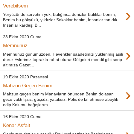
Verebilsem
›
Yeryüzünde servetim yok, Balığınsa denizler Balıklar benim,
Benim bu gökyüzü, yıldızlar Sokaklar benim, İnsanlar tanıdık
İnsanlar kardeş; B...
23 Ekim 2020 Cuma
Memnunuz
›
Memnunuz günümüzden, Hevenkler saadetimizi yüklenmiş asılı
durur Evlerimiz toprakta rahat oturur Gölgeleri mendil gibi serip
altımıza Gazet...
19 Ekim 2020 Pazartesi
Mahzun Geçen Benim
›
Mahzun geçen benim Manavların önünden Benim dolasan
gece vakti İşsiz, güçsüz, yataksız. Polis de laf etmese abeylik
edip Kolumu bağışlarım ...
16 Ekim 2020 Cuma
Kenar Asfalt
Geniş meydanların çocuğu Pırıl pırıl gazinolar Başkalarına