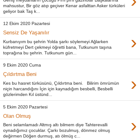
›
mahsustur, Bir göz atıp geçiver Kenar asfalttan Asker türküleri
geliyor bak Taş k...
12 Ekim 2020 Pazartesi
Sensiz De Yaşanılır
›
Kurbanıyım bu şehrin Yolda şarkı söylemeyi Ağlarken
küfretmeyi Dert çekmeyi öğretti bana, Tutkunum taşına
toprağına bu şehrin. Tutkunum gün...
9 Ekim 2020 Cuma
Çıldırtma Beni
›
Kes bu hasret türküsünü, Çıldırtma beni. Bilirim ömrümün
niçin harcandığını İçin için kaynadığım besbelli, Besbelli
gözlerimden Kıl üstünd...
5 Ekim 2020 Pazartesi
Olan Olmuş
›
Beni selamlamadı Altmış altı bilmem diye Tahterevalli
oynadığımız çocuklar. Çarkı bozulmuş, dönmez olmuş
değirmen Döğen durmuş, atı ölmüş c...