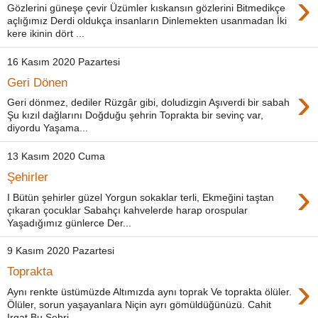
›
Gözlerini güneşe çevir Üzümler kıskansın gözlerini Bitmedikçe
açlığımız Derdi oldukça insanların Dinlemekten usanmadan İki
kere ikinin dört ...
16 Kasım 2020 Pazartesi
Geri Dönen
›
Geri dönmez, dediler Rüzgâr gibi, doludizgin Aşıverdi bir sabah
Şu kızıl dağlarını Doğduğu şehrin Toprakta bir sevinç var,
diyordu Yaşama...
13 Kasım 2020 Cuma
Şehirler
›
I Bütün şehirler güzel Yorgun sokaklar terli, Ekmeğini taştan
çıkaran çocuklar Sabahçı kahvelerde harap orospular
Yaşadığımız günlerce Der...
9 Kasım 2020 Pazartesi
Toprakta
›
Aynı renkte üstümüzde Altımızda aynı toprak Ve toprakta ölüler.
Ölüler, sorun yaşayanlara Niçin ayrı gömüldüğünüzü. Cahit
Irgat Bu Şehri...