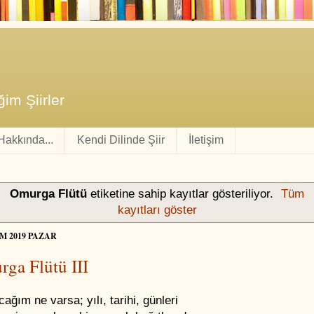
im Şiirler
 Hakkında...
Kendi Dilinde Şiir
İletişim
Omurga Flütü
etiketine sahip kayıtlar gösteriliyor.
Tüm
kayıtları göster
IM 2019 PAZAR
ga Flütü III
ağım ne varsa; yılı, tarihi, günleri