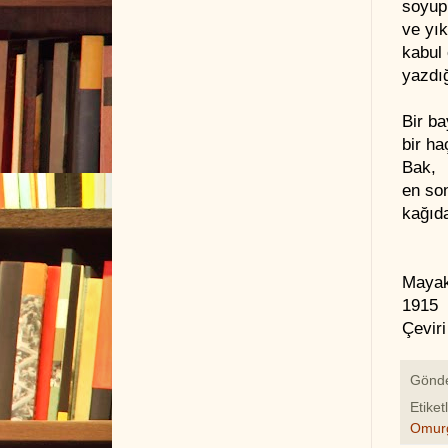
soyup
ve yı
kabul 
yazdığ
Bir ba
bir ha
Bak,
en so
kağıda
Mayak
1915
Çeviri
Gönd
Etiket
Omurg