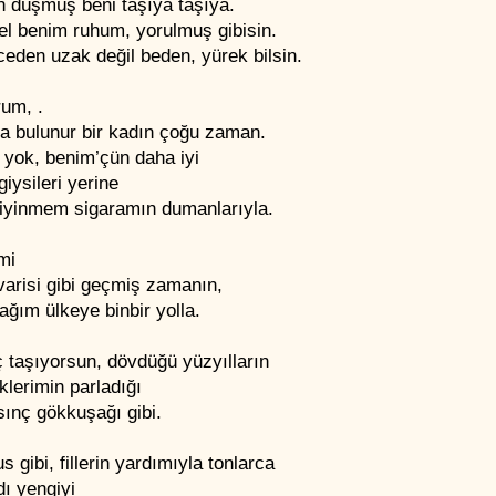
n düşmüş beni taşıya taşıya.
el benim ruhum, yorulmuş gibisin.
eden uzak değil beden, yürek bilsin.
rum, .
la bulunur bir kadın çoğu zaman.
 yok, benim’çün daha iyi
giysileri yerine
giyinmem sigaramın dumanlarıyla.
mi
varisi gibi geçmiş zamanın,
ğım ülkeye binbir yolla.
ç taşıyorsun, dövdüğü yüzyılların
lerimin parladığı
sınç gökkuşağı gibi.
s gibi, fillerin yardımıyla tonlarca
ı yengiyi