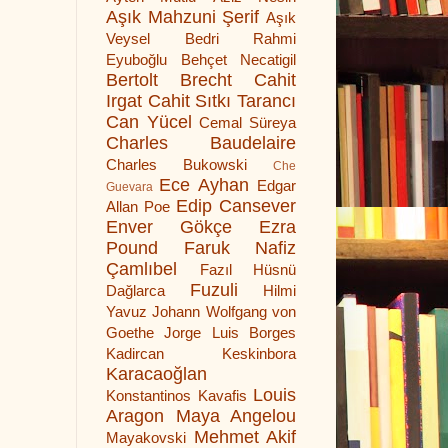
Aşık Mahzuni Şerif
Aşık
Veysel
Bedri Rahmi
Eyuboğlu
Behçet Necatigil
Bertolt Brecht
Cahit
Irgat
Cahit Sıtkı Tarancı
Can Yücel
Cemal Süreya
Charles Baudelaire
Charles Bukowski
Che
Ece Ayhan
Edgar
Guevara
Edip Cansever
Allan Poe
Enver Gökçe
Ezra
Pound
Faruk Nafiz
Çamlıbel
Fazıl Hüsnü
Fuzuli
Dağlarca
Hilmi
Yavuz
Johann Wolfgang von
Goethe
Jorge Luis Borges
Kadircan Keskinbora
Karacaoğlan
Louis
Konstantinos Kavafis
Aragon
Maya Angelou
Mehmet Akif
Mayakovski