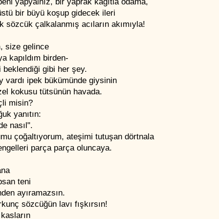
eni yapyalnız, bir yaprak kağıtla odama,
stü bir büyü koşup gidecek ileri
k sözcük çalkalanmış acıların akımıyla!
, size gelince
ya kapıldım birden-
i beklendiği gibi her şey.
ey vardı ipek bükümünde giysinin
zel kokusu tütsünün havada.
li misin?
uk yanıtın:
e nasıl".
mu çoğaltıyorum, ateşimi tutuşan dörtnala
ngelleri parça parça oluncaya.
ana
psan teni
nden ayıramazsın.
kunç sözcüğün lavı fışkırsın!
 kasların