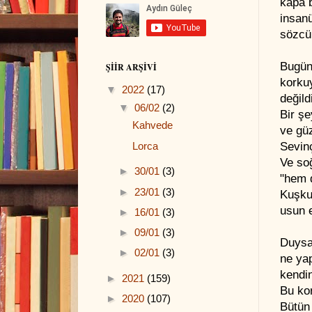
kapa b
insanü
sözcü
Bugün
ŞIIR ARŞIVI
korku
▼
2022
(17)
değild
▼
06/02
(2)
Bir ş
Kahvede
ve gü
Sevinç
Lorca
Ve soğ
►
30/01
(3)
"hem d
►
23/01
(3)
Kuşku
usun e
►
16/01
(3)
►
09/01
(3)
Duys
►
02/01
(3)
ne ya
kendi
►
2021
(159)
Bu kor
►
2020
(107)
Bütün