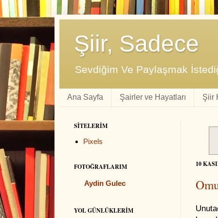
Şiir, Sadece
Sevdiğim Ve Paylaşmak İstediğ
Ana Sayfa
Şairler ve Hayatları
Şiir
SITELERIM
Pixels
10 KAS
FOTOĞRAFLARIM
Omur
Aydin Gulec
Unutac
YOL GÜNLÜKLERIM