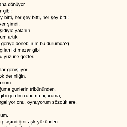
ana dönüyor
r gibi:
 bitti, her şey bitti, her şey bitti!
ver şimdi,
şidiyle yalanın
dum artık
 geriye dönebilirim bu durumda?)
çılan iki mezar gibi
ü yüzüne gözler.
ar genişliyor
ok derinliğin.
yorum
ğüme günlerin tribününden.
p gibi gerdim ruhumu uçuruma,
ngeliyor onu, oynuyorum sözcüklere.
rum,
nıp aşındığını aşk yüzünden