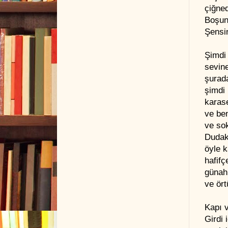
çiğne
Boşun
Şensi
Şimdi
sevine
şurada
şimdi
karas
ve be
ve so
Dudak
öyle k
hafif
günah 
ve ört
Kapı 
Girdi 