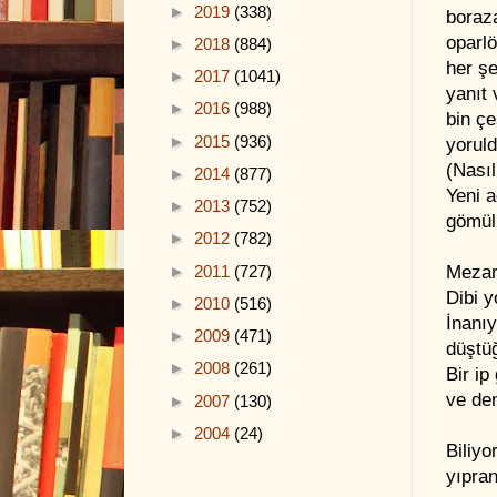
►
2019
(338)
boraz
oparlö
►
2018
(884)
her şey
►
2017
(1041)
yanıt 
►
2016
(988)
bin çe
►
2015
(936)
yorul
(Nasıl
►
2014
(877)
Yeni a
►
2013
(752)
gömül
►
2012
(782)
Mezarl
►
2011
(727)
Dibi y
►
2010
(516)
İnanı
►
2009
(471)
düştü
►
2008
(261)
Bir i
ve de
►
2007
(130)
►
2004
(24)
Biliyo
yıpra