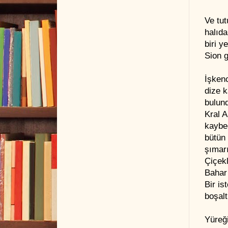
Ve tu
halıda,
biri y
Sion g
İşken
dize 
bulun
Kral A
kaybe
bütün 
şımar
Çiçekl
Bahar 
Bir is
boşal
Yüreğ