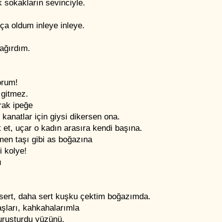
k sokakların sevinciyle.
rça oldum inleye inleye.
ağırdım.
orum!
 gitmez.
rak ipeğe
 kanatlar için giysi dikersen ona.
 et, uçar o kadın arasıra kendi başına.
men taşı gibi as boğazına
ci kolye!
u
sert, daha sert kuşku çektim boğazımda.
şları, kahkahalarımla
uruşturdu yüzünü.