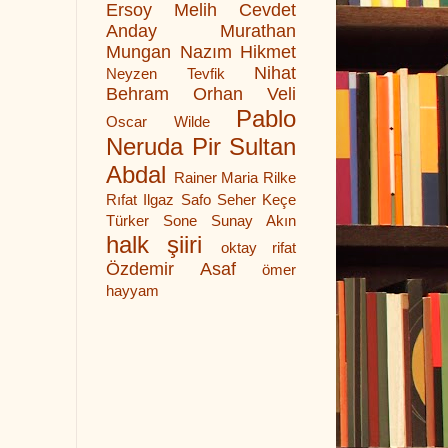
Ersoy
Melih Cevdet
Anday
Murathan
Mungan
Nazım Hikmet
Nihat
Neyzen Tevfik
Behram
Orhan Veli
Pablo
Oscar Wilde
Neruda
Pir Sultan
Abdal
Rainer Maria Rilke
Rıfat Ilgaz
Safo
Seher Keçe
Türker
Sone
Sunay Akın
halk şiiri
oktay rifat
Özdemir Asaf
ömer
hayyam