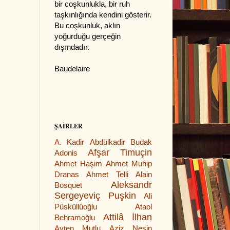
bir coşkunlukla, bir ruh
taşkınlığında kendini gösterir.
Bu coşkunluk, aklın
yoğurduğu gerçeğin
dışındadır.
Baudelaire
ŞAİRLER
A. Kadir
Abdülkadir Budak
Afşar Timuçin
Adonis
Ahmet Haşim
Ahmet Muhip
Dranas
Ahmet Telli
Alain
Aleksandr
Bosquet
Sergeyeviç Puşkin
Ali
Püsküllüoğlu
Ataol
Attilâ İlhan
Behramoğlu
Ayten Mutlu
Aziz Nesin