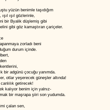
tuştu yüzün benimle taşıdığım
 ışıl ışıl gözlerinle,
eni bir Byalik düşlemiş gibi
elini gibi göz kamaştıran çariçeler.
ce
kapanmaya zorladı beni
duğum durum içinde.
lbert,
den
kentlerini,
ık bir adgünü çocuğu yanımda.
er, otlar yeşerecek güneşler altında!
canlılık getirecek!
tek kalıyor benim için yalnız-
tmak bir maşrapa şiiri son yudumda.
imi çalan sen,