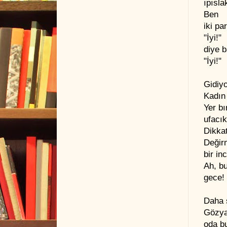
ıpısla
Ben
iki pa
"İyi!"
diye b
"İyi!"
Gidiy
Kadın
Yer bı
ufacık
Dikkat
Değir
bir in
Ah, b
gece!
Daha 
Gözya
oda b