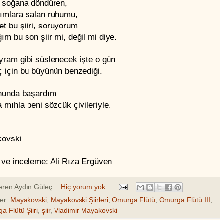
 soğana döndüren,
kımlara salan ruhumu,
et bu şiiri, soruyorum
ım bu son şiir mi, değil mi diye.
yram gibi süslenecek işte o gün
ç için bu büyünün benzediği.
nunda başardım
 mıhla beni sözcük çivileriyle.
ovski
 ve inceleme: Ali Rıza Ergüven
eren
Aydın Güleç
Hiç yorum yok:
ler:
Mayakovski
,
Mayakovski Şiirleri
,
Omurga Flütü
,
Omurga Flütü III
,
a Flütü Şiiri
,
şiir
,
Vladimir Mayakovski