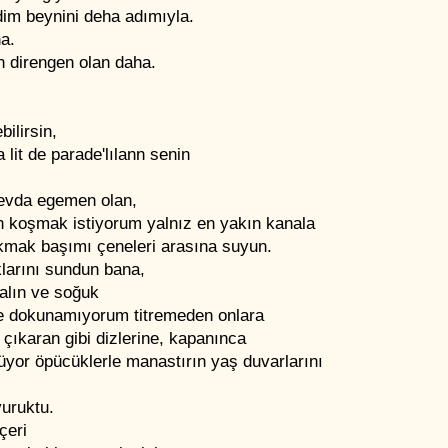
dim beynini deha adımıyla.
a.
n direngen olan daha.
bilirsin,
 lit de parade'lılann senin
evda egemen olan,
n koşmak istiyorum yalnız en yakın kanala
kmak başımı çeneleri arasına suyun.
larını sundun bana,
alın ve soğuk
çe dokunamıyorum titremeden onlara
çıkaran gibi dizlerine, kapanınca
üyor öpücüklerle manastırın yaş duvarlarını
vuruktu.
içeri