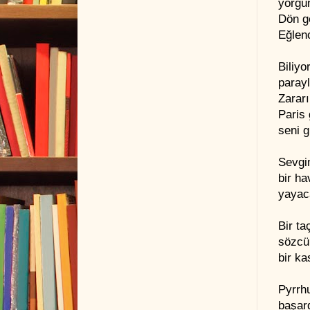
yorgu
Dön g
Eğlenc
Biliyo
paray
Zararı
Paris 
seni 
Sevgi
bir ha
yayaca
Bir ta
sözcük
bir ka
Pyrrhu
başard